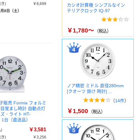
き)
￥8,699
カシオ計算機 シンプルなイン
テリアクロック IQ-97
8月8日（土）
￥1,780～
（税込）
ノア精密 ミドル 直径280mm
[クオーツ 掛け 時計] …
（
14件
）
販売 Formia フォルミ
針目覚まし時計 自動点灯
￥1,500
（税込）
ズ・ライト HT-
WH 1台（直送品）
￥3,581
)
き)
￥3,256