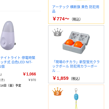
アーテック 横断旗 黄色 防犯用
品
￥774～
（税込）
 ナイトライト 停電時緊
「現場のチカラ」新型蛍光クラ
チ式 白色LED NIT-
ックボール 防犯用カラーボー
 1個
ル …
￥1,066
)
￥1,859
（税込）
き)
￥970
月14日（金）予定