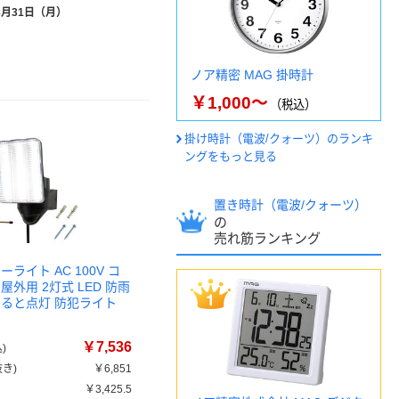
8月31日（月）
ノア精密 MAG 掛時計
￥1,000～
（税込）
掛け時計（電波/クォーツ）のランキ
ングをもっと見る
置き時計（電波/クォーツ）
の
売れ筋ランキング
ライト AC 100V コ
屋外用 2灯式 LED 防雨
なると点灯 防犯ライト
￥7,536
)
き)
￥6,851
￥3,425.5