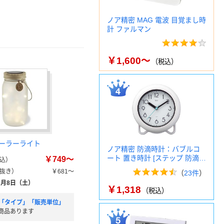
ノア精密 MAG 電波 目覚まし時
計 ファルマン
￥1,600～
（税込）
ーラーライト
ノア精密 防滴時計：バブルコ
ート 置き時計 [ステップ 防滴…
￥749～
込）
抜き）
￥681～
（
23件
）
8月8日（土）
￥1,318
（税込）
「タイプ」「販売単位」
商品あります