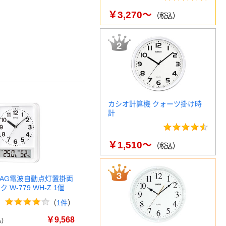
￥3,270～
（税込）
カシオ計算機 クォーツ掛け時
計
￥1,510～
（税込）
MAG電波自動点灯置掛両
 W-779 WH-Z 1個
（
1件
）
￥9,568
)