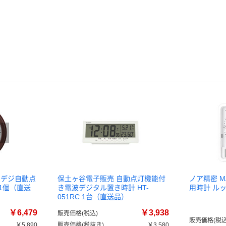
ナデジ自動点
保土ヶ谷電子販売 自動点灯機能付
ノア精密 
 1個（直送
き電波デジタル置き時計 HT-
用時計 ルック
051RC 1台（直送品）
￥6,479
￥3,938
販売価格(税込)
販売価格(税込
￥5,890
販売価格(税抜き)
￥3,580