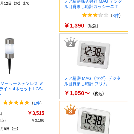
ノア精密株式会社 MAG デジタ
8月12日（水）まで
ル目覚まし時計カッシーニ T…
（
8件
）
￥1,390
（税込）
ノア精密 MAG（マグ）デジタ
 ソーラーステンレス ミ
ル目覚まし時計 ブリム
イト 4本セット LGS-
￥1,050～
（税込）
ト
（
1件
）
￥3,515
)
き)
￥3,196
8月8日（土）