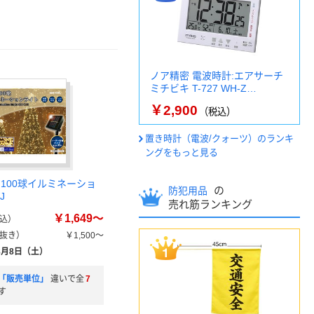
ノア精密 電波時計:エアサーチ
ミチビキ T-727 WH-Z…
￥2,900
（税込）
置き時計（電波/クォーツ）のランキ
ングをもっと見る
 100球イルミネーショ
の
防犯用品
J
売れ筋ランキング
￥1,649～
込）
抜き）
￥1,500～
8月8日（土）
「販売単位」
違いで全
7
す