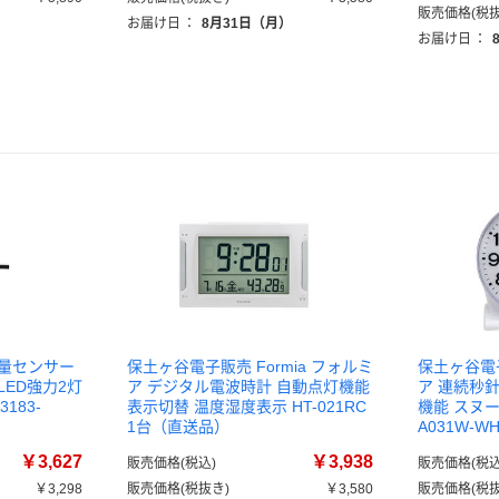
販売価格(税抜
お届け日
：
8月31日（月）
お届け日
：
光量センサー
保土ヶ谷電子販売 Formia フォルミ
保土ヶ谷電子
LED強力2灯
ア デジタル電波時計 自動点灯機能
ア 連続秒
3183-
表示切替 温度湿度表示 HT-021RC
機能 スヌー
1台（直送品）
A031W-
￥3,627
￥3,938
販売価格(税込)
販売価格(税込
￥3,298
販売価格(税抜き)
￥3,580
販売価格(税抜