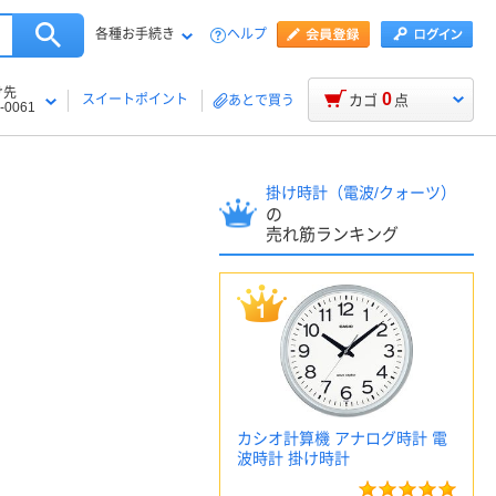
各種お手続き
ヘルプ
け先
0
スイートポイント
カゴ
点
あとで買う
-0061
掛け時計（電波/クォーツ）
の
売れ筋ランキング
カシオ計算機 アナログ時計 電
波時計 掛け時計