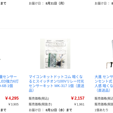
）まで
お届け日
：
8月31日（月）
お届け日
：
光量センサー
マイコンキットドットコム 暗くな
大進 センサー
LED強力6灯
るとスイッチオン!100Vリレー付光
ンセント式 
-6B 1個
センサーキット MK-317 1個（直送
人感 暗く
品）
（直送品）
￥4,295
￥2,157
販売価格(税込)
販売価格(税込
￥3,905
販売価格(税抜き)
￥1,961
販売価格(税抜
）まで
お届け日
：
8月12日（水）まで
1個あたり