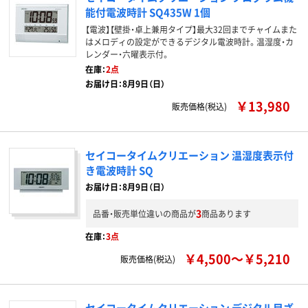
能付電波時計 SQ435W 1個
【電波】【壁掛・卓上兼用タイプ】最大32回までチャイムまた
はメロディの設定ができるデジタル電波時計。温湿度・カ
レンダー・六曜表示付。
在庫：
2点
お届け日：8月9日（日）
￥13,980
販売価格(税込)
セイコータイムクリエーション 温湿度表示付
き電波時計 SQ
お届け日：8月9日（日）
3
品番・販売単位違いの商品が
商品あります
在庫：
3点
￥4,500～￥5,210
販売価格(税込)
セイコータイムクリエーション デジタル目ざ