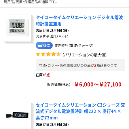
場用品/医療・介護用品の通販です。
セイコータイムクリエーション デジタル電波
時計掛置兼用
お届け日：
8月9日（日）
お急ぎ便：
8月8日（土）
置き時計（電波/クォーツ）
（バリエーションの最大値）
3
寸法・カラー・販売単位違いの商品が
商品あります
在庫：
6点
￥6,000～￥27,100
販売価格(税込)
セイコータイムクリエーション C3シリーズ 交
流式デジタル電波置時計 幅222 × 奥行44 ×
高さ73mm
お届け日：8月9日（日）