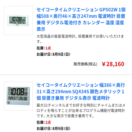
セイコータイムクリエーション GP502W 1個
幅508×奥行46×高さ247mm 電波時計 掛置
兼用 デジタル電池付き カレンダー 温度 湿度
表示
大型液晶の衛星電波時計。掛置兼用でお使いいただけま
す。
在庫：
1点
お届け日：8月9日（日）
￥28,160
販売価格(税込)
セイコータイムクリエーション 幅386×奥行
31×高さ294mm SQ434S 銀色メタリック 1
個 掛置き兼用 デジタル表示 電波時計
最大32チャンネルまでお好きな時刻にチャイムまたはメ
ロディを鳴らすことが出来るプログラム機能付電波時計
です。大きな表示で掛置き兼用です。
在庫：
2点
お届け日：8月9日（日）