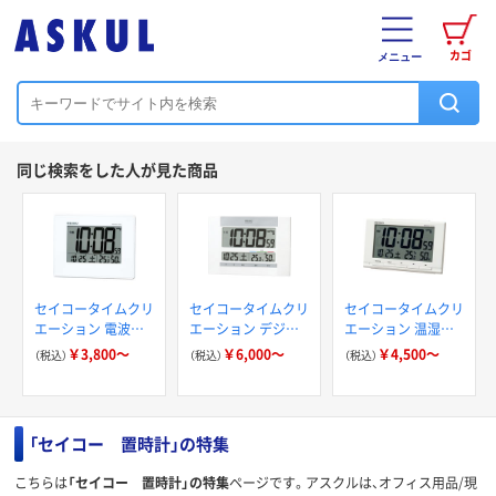
カゴ
メニュー
同じ検索をした人が見た商品
セイコータイムクリ
セイコータイムクリ
セイコータイムクリ
エーション 電波デ
エーション デジタ
エーション 温湿度
ジタル時計 温度湿
ル電波時計掛置兼用
表示付き電波時計
￥3,800～
￥6,000～
￥4,500～
（税込）
（税込）
（税込）
度表示つき SQ
SQ
「セイコー 置時計」の特集
こちらは
「セイコー 置時計」の特集
ページです。アスクルは、オフィス用品/現