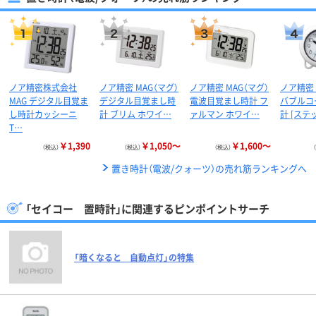
ノア精密株式会社
ノア精密 MAG（マグ）
ノア精密 MAG（マグ）
ノア精密
MAG デジタル目覚ま
デジタル目覚まし時
電波目覚まし時計 フ
バブルコ
し時計カッシーニ
計 ブリム ホワイ…
ァルマン ホワイ…
計 [ステ
T…
￥1,390
￥1,050～
￥1,600～
（税込）
（税込）
（税込）
置き時計（電波/クォーツ）の売れ筋ランキングへ
「セイコー 置時計」に関連するピンポイントサーチ
「暗くなると 自動点灯」の特集