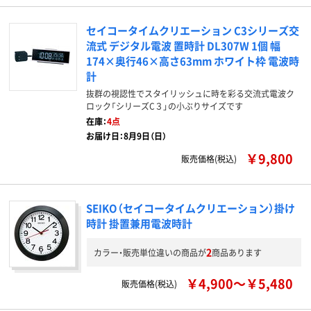
セイコータイムクリエーション C3シリーズ交
流式 デジタル電波 置時計 DL307W 1個 幅
174×奥行46×高さ63mm ホワイト枠 電波時
計
抜群の視認性でスタイリッシュに時を彩る交流式電波ク
ロック「シリーズC３」の小ぶりサイズです
在庫：
4点
お届け日：8月9日（日）
￥9,800
販売価格(税込)
SEIKO（セイコータイムクリエーション）掛け
時計 掛置兼用電波時計
2
カラー・販売単位違いの商品が
商品あります
￥4,900～￥5,480
販売価格(税込)