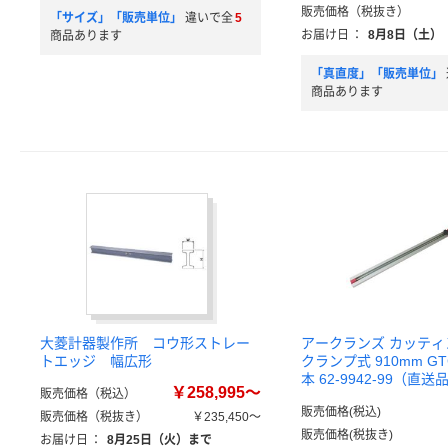
販売価格（税抜き）
「サイズ」「販売単位」
違いで全
5
お届け日
：
8月8日（土）
商品あります
「真直度」「販売単位」
商品あります
大菱計器製作所 コウ形ストレー
アークランズ カッテ
トエッジ 幅広形
クランプ式 910mm GTC
本 62-9942-99（直送
￥258,995～
販売価格（税込）
販売価格(税込)
販売価格（税抜き）
￥235,450～
販売価格(税抜き)
お届け日
：
8月25日（火）まで