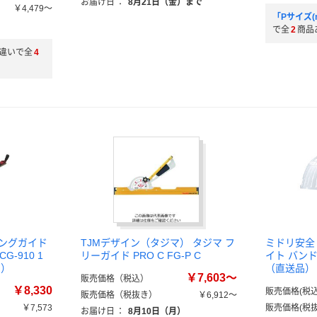
お届け日
：
8月21日（金）まで
￥4,479～
「Pサイズ
で全
2
商品
違いで全
4
ィングガイド
TJMデザイン（タジマ） タジマ フ
ミドリ安全
G-910 1
リーガイド PRO C FG-P C
イト バンド付
品）
（直送品）
￥7,603～
販売価格（税込）
￥8,330
販売価格(税込
販売価格（税抜き）
￥6,912～
￥7,573
販売価格(税抜
お届け日
：
8月10日（月）