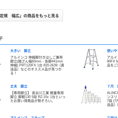
定規 幅広」の商品をもっと見る
チ
大きい 脚立
使いや
アルインコ 伸縮脚付きはしご兼用
アルイ
脚立(踏ざん幅60mm・各脚441mm
90FX
伸縮) PRT120FX 1台 820-2639（直
品をご
送品）などのオススメ品が見つか
る！
丈夫 脚立
７尺 
【専用脚立】 長谷川工業 軽量専用
ALIN
脚立 脚軽130 5段 RZ-15c 1台といっ
ンスリ
たお買い得商品が勢ぞろい。
7段 (7
送品）
アルインコ ステップ
三段は