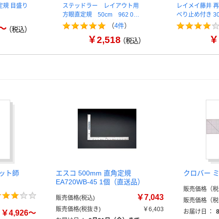
定規 目盛り
ステッドラー レイアウト用
レイメイ藤井 再
方眼直定規 50cm 962 0…
べり止め付き 30
（
4件
）
0～
（税込）
￥2,518
￥
（税込）
ット師
エスコ 500mm 直角定規
クロバー 
EA720WB-45 1個（直送品）
販売価格（税
￥7,043
販売価格(税込)
販売価格（税
販売価格(税抜き)
￥6,403
お届け日
：
￥4,926～