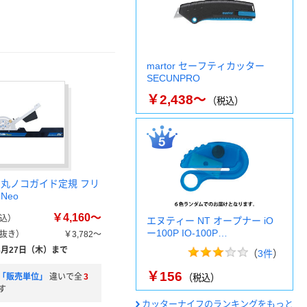
martor セーフティカッター
SECUNPRO
￥2,438～
（税込）
 丸ノコガイド定規 フリ
Neo
￥4,160～
込）
エヌティー NT オープナー iO
ー100P IO-100P…
抜き）
￥3,782～
8月27日（木）まで
（
3件
）
￥156
「販売単位」
違いで全
3
（税込）
す
カッターナイフのランキングをもっと