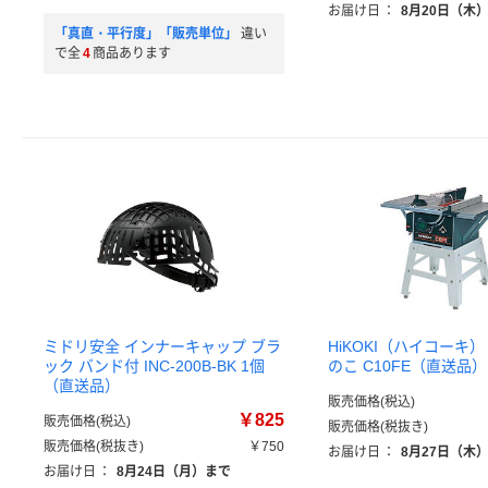
お届け日
：
8月20日（木
「真直・平行度」「販売単位」
違い
で全
4
商品あります
ミドリ安全 インナーキャップ ブラ
HiKOKI（ハイコーキ
ック バンド付 INC-200B-BK 1個
のこ C10FE（直送品）
（直送品）
販売価格(税込)
￥825
販売価格(税込)
販売価格(税抜き)
販売価格(税抜き)
￥750
お届け日
：
8月27日（木
お届け日
：
8月24日（月）まで