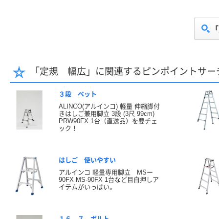
「
「定規 幅広」に関連するピンポイントサー
３段 ベット
ALINCO(アルインコ) 軽量 伸縮脚付
きはしご兼用脚立 3段 (3尺 99cm)
PRW90FX 1台（直送品）を要チェ
ック！
はしご 使いやすい
アルインコ 軽量専用脚立 MSー
90FX MS-90FX 1台など目白押しア
イテムがいっぱい。
１６ ７ ボルト