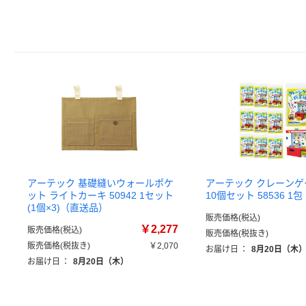
アーテック 基礎縫いウォールポケ
アーテック クレーン
ット ライトカーキ 50942 1セット
10個セット 58536 
(1個×3)（直送品）
販売価格(税込)
￥2,277
販売価格(税込)
販売価格(税抜き)
販売価格(税抜き)
￥2,070
お届け日
：
8月20日（木
お届け日
：
8月20日（木）