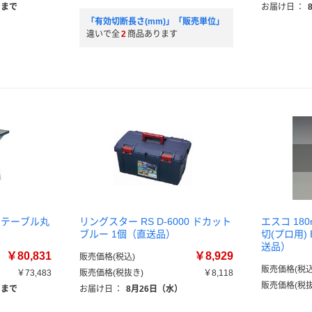
）まで
お届け日
：
「有効切断長さ(mm)」「販売単位」
違いで全
2
商品あります
） テーブル丸
リングスター RS D-6000 ドカット
エスコ 180
ブルー 1個（直送品）
切(プロ用) 
送品）
￥80,831
￥8,929
販売価格(税込)
販売価格(税込
￥73,483
販売価格(税抜き)
￥8,118
販売価格(税抜
）まで
お届け日
：
8月26日（水）