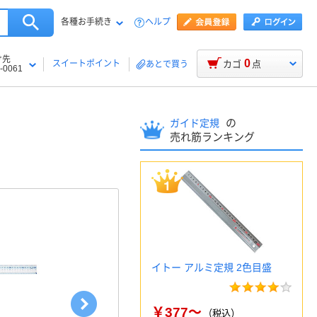
各種お手続き
ヘルプ
け先
0
スイートポイント
カゴ
点
あとで買う
-0061
の
ガイド定規
売れ筋ランキング
イトー アルミ定規 2色目盛
￥377～
（税込）