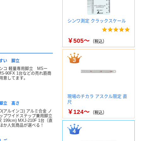
シンワ測定 クラックスケール
￥505～
（税込）
すい 脚立
ンコ 軽量専用脚立 MSー
 MS-90FX 1台などの売れ筋商
用意してます。
現場のチカラ アスクル限定 直
尺
脚立 高さ
CO(アルインコ) アルミ合金 ノ
￥124～
（税込）
ップワイドステップ兼用脚立
尺 199cm) MXJ-210F 1台（直
ほか人気商品が選べる！
しご