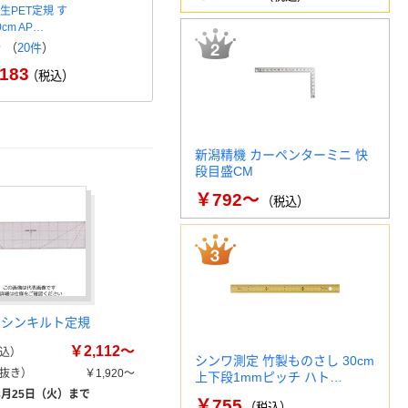
生PET定規 す
新潟精機 折りたたみ定規 快段
グランデ方
cm AP…
目盛 30cm OTJ-30K…
ング直線定規
ク
（
20件
）
￥596
（税込）
￥1
183
（税込）
新潟精機 カーペンターミニ 快
段目盛CM
￥792～
（税込）
ミシンキルト定規
￥2,112～
込）
シンワ測定 竹製ものさし 30cm
抜き）
￥1,920～
上下段1mmピッチ ハト…
8月25日（火）まで
￥755
（税込）