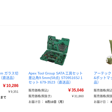
mm ガラス切
Apex Tool Group SATA 工具セット
アーテック
1本（直送品）
差込角9.5mm(58点) ST09516SJ 1
&ポットマッ
セット 679-3523（直送品）
品）
￥10,286
￥35,046
販売価格(税込)
販売価格(税込
￥9,351
販売価格(税抜き)
￥31,860
販売価格(税抜
）まで
お届け日
：
8月10日（月）
お届け日
：