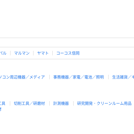
パル
マルマン
ヤマト
コーコス信岡
ソコン周辺機器／メディア
事務機器／家電／電池／照明
生活雑貨／
工具
切削工具／研磨材
計測機器
研究開発・クリーンルーム用品
材