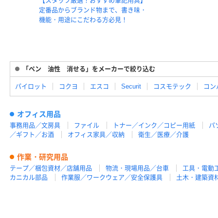
【スタッフ厳選！おすすめ筆記用具】
定番品からブランド物まで、書き味・
機能・用途にこだわる方必見！
「ペン 油性 消せる」をメーカーで絞り込む
パイロット
コクヨ
エスコ
Securit
コスモテック
コン
オフィス用品
事務用品／文房具
ファイル
トナー／インク／コピー用紙
パ
／ギフト／お酒
オフィス家具／収納
衛生／医療／介護
作業・研究用品
テープ／梱包資材／店舗用品
物流・現場用品／台車
工具・電動
カニカル部品
作業服／ワークウェア／安全保護具
土木・建築資