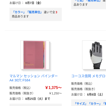
「寸法」「販売単位」
違
お届け日
：
8月7日（金）
品あります
「カラー」「販売単位」
違いで全
3
商品あります
マルマン セッション バインダー
コーコス信岡 メモグロ
A4 30穴 F584
販売価格（税込）
￥1,375～
販売価格（税込）
販売価格（税抜き）
販売価格（税抜き）
￥1,250～
お届け日
：
8月8日（土）
お届け日
：
8月25日（火）まで
「サイズ」「カラー」「