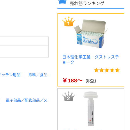
売れ筋ランキング
日本理化学工業 ダストレスチ
ョーク
キッチン用品
飲料／食品
￥188～
（税込）
電子部品／配管部品／メ