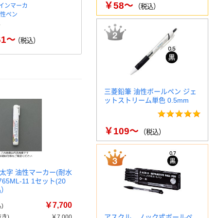
￥58～
インマーカ
呉竹 くれ竹 油性筆ぺん ツイン
アスクル油
（税込）
油性ペン
黒・セリース TSA-01…
字 油性ペ
￥363
（税込）
61～
（税込）
三菱鉛筆 油性ボールペン ジェ
ットストリーム単色 0.5mm
￥109～
（税込）
] 太字 油性マーカー(耐水
65ML-11 1セット(20
品）
￥7,700
)
アスクル ノック式ボールペ
き)
￥7,000