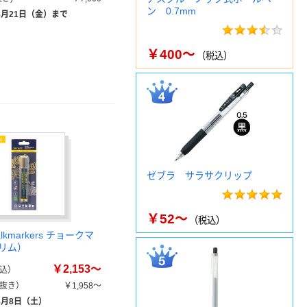
ン 0.7mm
8月21日（金）まで
￥400～
（税込）
ゼブラ サラサクリップ
￥52～
（税込）
halkmarkers チョークマ
リム）
￥2,153～
込）
抜き）
￥1,958～
8月8日（土）