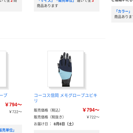
ご連絡いたし
いで全
2
商
「サイズ」「販売単位」
違いで全
3
商品あります
「カラー」
商品ありま
ーブ
コーコス信岡 メモグローブユビキ
リ
￥794～
￥794～
販売価格（税込）
￥722～
販売価格（税抜き）
￥722～
お届け日
：
8月8日（土）
販売単位」