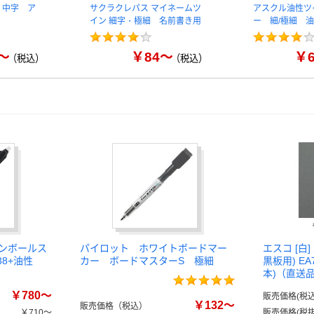
 中字 ア
サクラクレパス マイネームツ
アスクル油性ツ
イン 細字・極細 名前書き用
ー 細/極細 
～
￥84～
￥
（税込）
（税込）
ョンボールス
パイロット ホワイトボードマー
エスコ [白
38+油性
カー ボードマスターS 極細
黒板用) EA7
本)（直送
￥780～
販売価格(税込
￥132～
販売価格（税込）
￥710～
販売価格(税抜