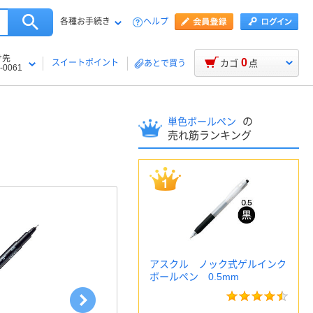
各種お手続き
ヘルプ
け先
0
スイートポイント
カゴ
点
あとで買う
-0061
の
単色ボールペン
売れ筋ランキング
アスクル ノック式ゲルインク
ボールペン 0.5mm