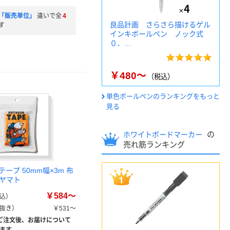
「販売単位」
違いで全
4
良品計画 さらさら描けるゲル
す
インキボールペン ノック式
０．…
￥480～
（税込）
単色ボールペンのランキングをもっと
見る
の
ホワイトボードマーカー
売れ筋ランキング
ープ 50mm幅×3m 布
 ヤマト
￥584～
込）
抜き）
￥531～
ご注文後、お届けについて