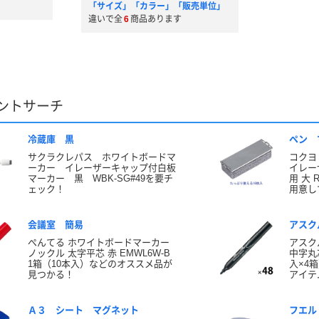
「サイズ」「カラー」「販売単位」
違いで全
6
商品あります
ントサーチ
冷蔵庫 黒
ペン 
サクラクレパス ホワイトボードマ
コクヨ
ーカー イレーザーキャップ付白板
イレー
マーカー 黒 WBK-SG#49を要チ
用 大 
ェック！
用意し
会議室 簡易
アスク
ぺんてる ホワイトボードマーカー
アスク
ノックル 太字平芯 赤 EMWL6W-B
中字丸芯
1箱（10本入）などのオススメ品が
入×4
見つかる！
アイテ
Ａ３ シート マグネット
フエル