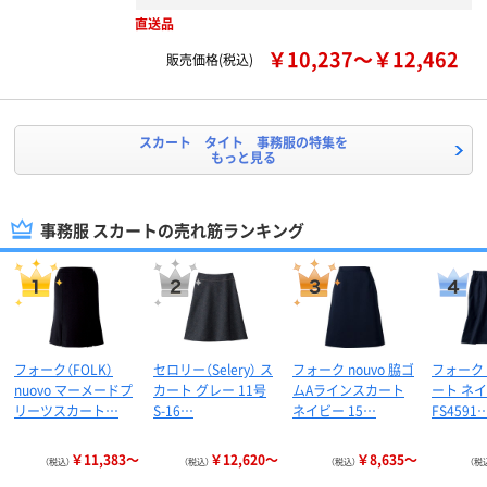
直送品
￥10,237～￥12,462
販売価格(税込)
スカート タイト 事務服の特集を
もっと見る
事務服 スカートの売れ筋ランキング
フォーク（FOLK）
セロリー（Selery） ス
フォーク nouvo 脇ゴ
フォーク 
nuovo マーメードプ
カート グレー 11号
ムAラインスカート
ート ネイ
リーツスカート…
S-16…
ネイビー 15…
FS4591
￥11,383～
￥12,620～
￥8,635～
（税込）
（税込）
（税込）
（税