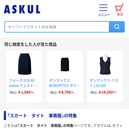
カゴ
メニュー
同じ検索をした人が見た商品
フォーク（FOLK）
ボンマックス
ボンマックス ベス
nuovo ウェストゴ
BONOFFICE タイト
ト LV1180
ムＡラインスカート
スカート AS2303
￥1,584～
￥8,700～
￥14,050～
（税込）
（税込）
（税込）
FS45801
「スカート タイト 事務服」の特集
こちらは
「スカート タイト 事務服」の特集
ページです。アスクルは、オフィ