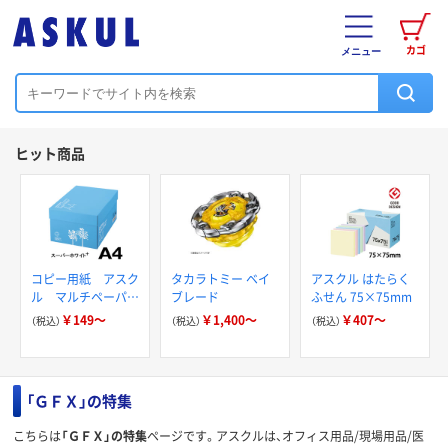
カゴ
メニュー
ヒット商品
コピー用紙 アスク
タカラトミー ベイ
アスクル はたらく
ル マルチペーパー
ブレード
ふせん 75×75mm
スーパーホワイト+
￥149～
￥1,400～
￥407～
（税込）
（税込）
（税込）
「ＧＦＸ」の特集
こちらは
「ＧＦＸ」の特集
ページです。アスクルは、オフィス用品/現場用品/医