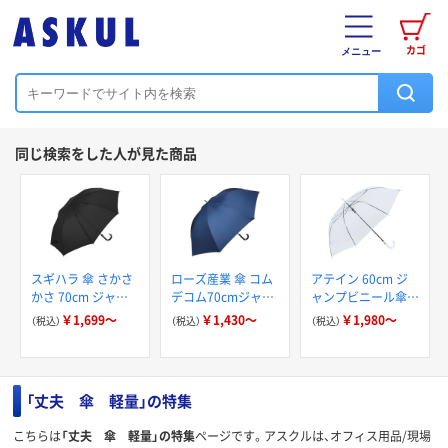
カゴ
メニュー
同じ検索をした人が見た商品
スギハラ 傘 さかさ
ローズ産業 傘 コム
アテイン 60cm ジ
かさ 70cm ジャン
デコム70cmジャン
ャンプビニール傘
プ
プ傘無地
透明 手元
￥1,699～
￥1,430～
￥1,980～
（税込）
（税込）
（税込）
「丈夫 傘 軽量」の特集
こちらは
「丈夫 傘 軽量」の特集
ページです。アスクルは、オフィス用品/現場