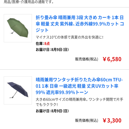
用品/医療・介護用品の通販です。
折り畳み傘 晴雨兼用 3段 大きめ カーキ 1本 日
傘 軽量 丈夫 紫外線、近赤外線99.9%カット コ
ジット
マイナス10℃の体感で真夏の外出を快適に！
在庫：
8点
お届け日：8月9日（日）
￥6,580
販売価格(税込)
晴雨兼用ワンタッチ折りたたみ傘60cm TFU-
01 1本 日傘 一級遮光 軽量 丈夫UVカット率
99％ 遮光率99.99％トーン
大きめ60cmサイズの晴雨兼用傘。ワンタッチ開閉で片手
でもラクラク！
お届け日：8月9日（日）
￥3,300
販売価格(税込)