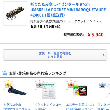
折りたたみ傘 ライゼンタール 97cm
UMBRELLA POCKET MINI BAROQUETAUPE
424061 1個（直送品）
持ち運びに最適な軽量のフラットポケットアンブレラ
お届け日：8月14日（金）
￥5,940
販売価格(税込)
丈夫 傘 軽量の特集を
もっと見る
玄関・靴箱用品の売れ筋ランキング
トラスコ中山
ポケットレインコー
エステー 脱臭炭 こわ
ワンタッ
TRUSCO ドアストッ
ト KPA-2
け下駄箱用 大型 1パ
傘 65cm