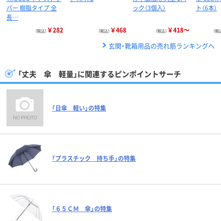
パー 樹脂タイプ 全
ック（3個入）
ト（6本）
長…
￥282
￥468
￥418～
（税込）
（税込）
（税込）
（税
玄関・靴箱用品の売れ筋ランキングへ
「丈夫 傘 軽量」に関連するピンポイントサーチ
「日傘 軽い」の特集
「プラスチック 持ち手」の特集
「６５ＣＭ 傘」の特集