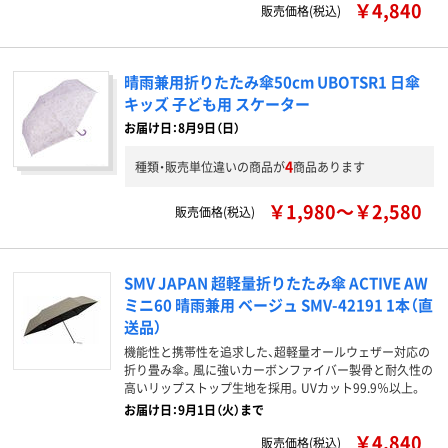
￥4,840
販売価格(税込)
晴雨兼用折りたたみ傘50cm UBOTSR1 日傘
キッズ 子ども用 スケーター
お届け日：8月9日（日）
4
種類・販売単位違いの商品が
商品あります
￥1,980～￥2,580
販売価格(税込)
SMV JAPAN 超軽量折りたたみ傘 ACTIVE AW
ミニ60 晴雨兼用 ベージュ SMV-42191 1本（直
送品）
機能性と携帯性を追求した、超軽量オールウェザー対応の
折り畳み傘。風に強いカーボンファイバー製骨と耐久性の
高いリップストップ生地を採用。UVカット99.9％以上。
お届け日：9月1日（火）まで
￥4,840
販売価格(税込)