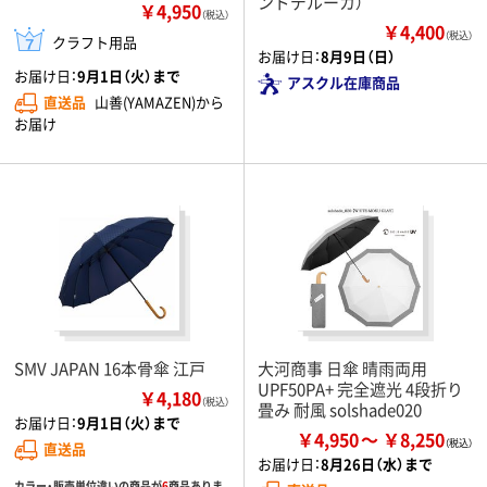
ンドデルーカ）
￥4,950
（税込）
￥4,400
（税込）
クラフト用品
お届け日：
8月9日（日）
お届け日：
9月1日（火）まで
アスクル在庫商品
直送品
山善(YAMAZEN)から
お届け
SMV JAPAN 16本骨傘 江戸
大河商事 日傘 晴雨両用
UPF50PA+ 完全遮光 4段折り
￥4,180
（税込）
畳み 耐風 solshade020
お届け日：
9月1日（火）まで
￥4,950
￥8,250
直送品
お届け日：
8月26日（水）まで
カラー・販売単位違いの商品が
6
商品ありま