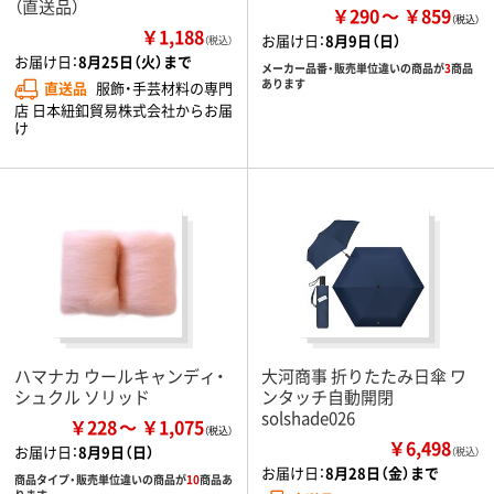
（直送品）
￥290
￥859
￥1,188
お届け日：
8月9日（日）
（税込）
お届け日：
8月25日（火）まで
メーカー品番・販売単位違いの商品が
3
商品
あります
直送品
服飾・手芸材料の専門
店 日本紐釦貿易株式会社からお届
け
ハマナカ ウールキャンディ・
大河商事 折りたたみ日傘 ワ
シュクル ソリッド
ンタッチ自動開閉
solshade026
￥228
￥1,075
￥6,498
お届け日：
8月9日（日）
（税込）
お届け日：
8月28日（金）まで
商品タイプ・販売単位違いの商品が
10
商品あ