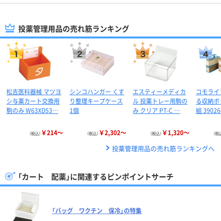
投薬管理用品の売れ筋ランキング
松吉医科器械 マツヨ
シンコハンガー くす
エスティーメディカ
コモライ
シ与薬カート交換用
り整理キープケース
ル 投薬トレー用駒の
る収納ボ
駒のみ W63XD53…
1個
み クリア PT-C …
組 39026
￥214～
￥2,302～
￥1,320～
（税込）
（税込）
（税込）
（税
投薬管理用品の売れ筋ランキングへ
「カート 配薬」に関連するピンポイントサーチ
「バッグ ワクチン 保冷」の特集