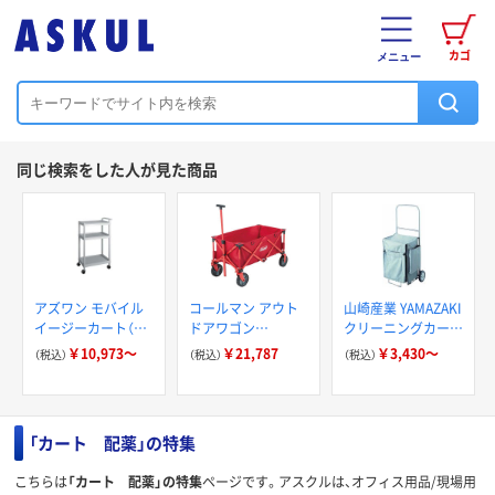
カゴ
メニュー
同じ検索をした人が見た商品
アズワン モバイル
コールマン アウト
山崎産業 YAMAZAKI
イージーカート（ト
ドアワゴン
クリーニングカー
ールタイプ/ワイド
2000021989（直送
ト/ダストカート プ
￥10,973～
￥21,787
￥3,430～
（税込）
（税込）
（税込）
32） ME32シリーズ
品）
ロテック
「カート 配薬」の特集
こちらは
「カート 配薬」の特集
ページです。アスクルは、オフィス用品/現場用