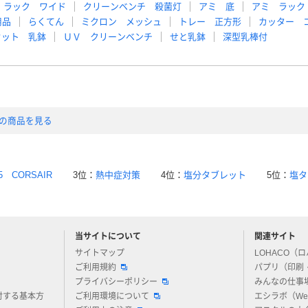
ラック ワイド
クリーンベンチ 殺菌灯
アミ 底
アミ ラック
用品
らくてん
ミクロン メッシュ
トレー 正方形
カッター 
セット 乳鉢
ＵＶ クリーンベンチ
せと乳鉢
深型乳棒付
品の商品を見る
5 CORSAIR
3位：
熱中症対策
4位：
塩分タブレット
5位：
塩タ
当サイトについて
関連サイト
アスクルについてお気軽にご質問ください
サイトマップ
LOHACO（
ご利用規約
パプリ（印刷
プライバシーポリシー
みんなの仕事
対する基本方
ご利用環境について
エシラボ（W