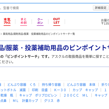
詳細設定
お届
〒135
薬局用品/調剤用品/服薬・投薬補助用品のピンポイントサーチ一覧
用品/服薬・投薬補助用品のピンポイント
品の「ピンポイントサーチ」です。
アスクルの取扱商品を簡単に探すこ
ください。
器
どんぶり容器 くろ
持ち帰り容器
どんぶり容器 本体
折り
ペットボトル 滅菌
印刷 目盛
Ｋー３０
カップ キャップ
１
乾燥 瓶
キャップ ポリプロピレン
２００ＣＣ ＭＬ
キャップ
点鼻
ＭＬ 計量カップ
グリス 赤