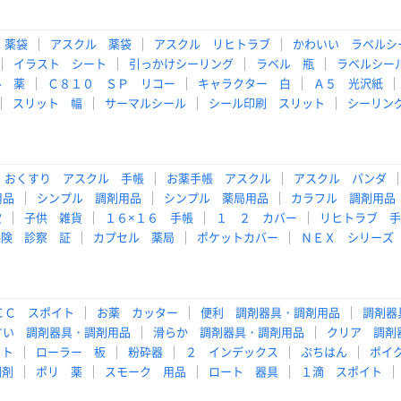
 薬袋
アスクル 薬袋
アスクル リヒトラブ
かわいい ラベルシ
イラスト シート
引っかけシーリング
ラベル 瓶
ラベルシー
ル 薬
Ｃ８１０ ＳＰ リコー
キャラクター 白
Ａ５ 光沢紙
スリット 幅
サーマルシール
シール印刷 スリット
シーリン
おくすり アスクル 手帳
お薬手帳 アスクル
アスクル パンダ
用品
シンプル 調剤用品
シンプル 薬局用品
カラフル 調剤用品
堂
子供 雑貨
１６×１６ 手帳
１ ２ カバー
リヒトラブ 手
保険 診察 証
カプセル 薬局
ポケットカバー
ＮＥＸ シリーズ
ＣＣ スポイト
お薬 カッター
便利 調剤器具・調剤用品
調剤器
すい 調剤器具・調剤用品
滑らか 調剤器具・調剤用品
クリア 調剤
ット
ローラー 板
粉砕器
２ インデックス
ぷちはん
ポイ
調剤
ポリ 薬
スモーク 用品
ロート 器具
１滴 スポイト