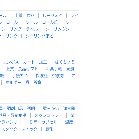
ール
上質 歯科
しーりんぐ
ラベ
ル ロール
シール ロール紙
シー
シーリング ラベル
シーリングシー
グ リング
シーリング来と
エンボス カード 加工
はくちょう
上質 食品ギフト
お薬手帳 廣済
帳
手帳カバ
保険証 診察券
ネ
ホルダー 券 診察
具・調剤用品 透明
柔らかい 洋食器
器具・調剤用品
メッシュトレー
薬
クラッシャー
５号 カプセル
温度
スタック ストック
錠剤