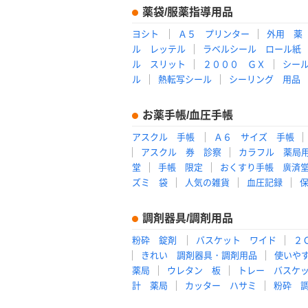
薬袋/服薬指導用品
ヨシト
Ａ５ プリンター
外用 薬
ル レッテル
ラベルシール ロール紙
ル スリット
２０００ ＧＸ
シー
ル
熱転写シール
シーリング 用品
お薬手帳/血圧手帳
アスクル 手帳
Ａ６ サイズ 手帳
アスクル 券 診察
カラフル 薬局
堂
手帳 限定
おくすり手帳 廣済
ズミ 袋
人気の雑貨
血圧記録
調剤器具/調剤用品
粉砕 錠剤
バスケット ワイド
２
きれい 調剤器具・調剤用品
使いや
薬局
ウレタン 板
トレー バスケ
計 薬局
カッター ハサミ
粉砕 