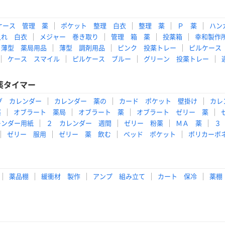
ケース 管理 薬
ポケット 整理 白衣
整理 薬
Ｐ 薬
ハン
入れ 白衣
メジャー 巻き取り
管理 箱 薬
投薬箱
幸和製作
薄型 薬局用品
薄型 調剤用品
ピンク 投薬トレー
ピルケース
ケース スマイル
ピルケース ブルー
グリーン 投薬トレー
薬タイマー
グ カレンダー
カレンダー 薬の
カード ポケット 壁掛け
カレ
薬
オブラート 薬局
オブラート 薬
オブラート ゼリー 薬
レンダー用紙
２ カレンダー 週間
ゼリー 粉薬
ＭＡ 薬
３
ゼリー 服用
ゼリー 薬 飲む
ベッド ポケット
ポリカーボ
薬品棚
緩衝材 製作
アンプ 組み立て
カート 保冷
薬棚