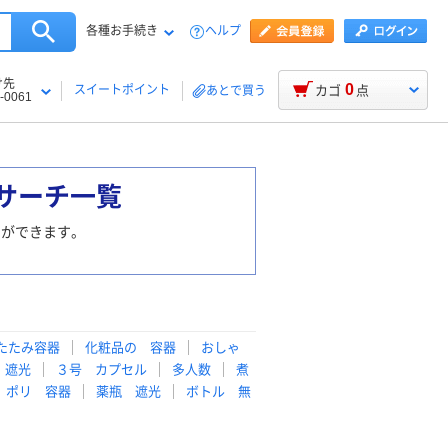
各種お手続き
ヘルプ
け先
0
スイートポイント
カゴ
点
あとで買う
-0061
サーチ一覧
とができます。
たたみ容器
化粧品の 容器
おしゃ
 遮光
３号 カプセル
多人数
煮
 ポリ 容器
薬瓶 遮光
ボトル 無