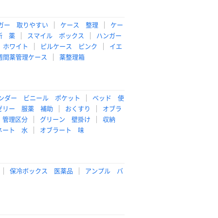
ガー 取りやすい
ケース 整理
ケー
所 薬
スマイル ボックス
ハンガー
 ホワイト
ピルケース ピンク
イエ
週間薬管理ケース
薬整理箱
ンダー ビニール ポケット
ベッド 使
ゼリー 服薬 補助
おくすり
オブラ
 管理区分
グリーン 壁掛け
収納
ネート 水
オブラート 味
保冷ボックス 医薬品
アンプル バ