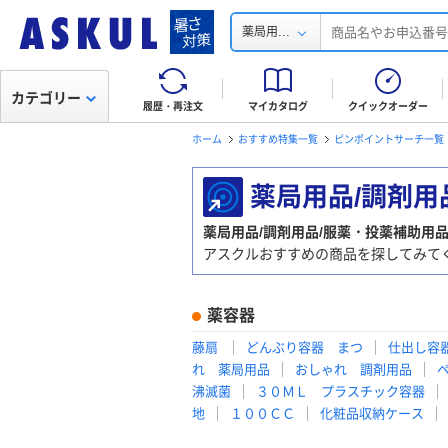
...
薬局用
カテゴリー
履歴・再注文
マイカタログ
クイックオーダー
ホーム
おすすめ特集一覧
ピンポイントサーチ一覧
薬局用品/調剤
薬局用品/調剤用品/服薬・投薬補助用
アスクルおすすめの商品を探してみて
薬容器
藤扇
どんぶり容器 まつ
仕出し容
れ 薬局用品
おしゃれ 調剤用品
沸滅菌
３０ＭＬ プラスチック容器
地
１００ＣＣ
化粧品収納ケース