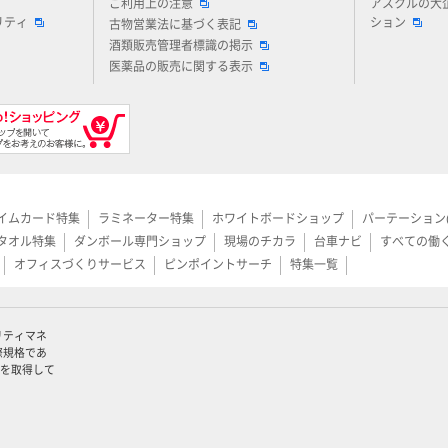
ご利用上の注意
アスクルの大
リティ
ション
古物営業法に基づく表記
酒類販売管理者標識の掲示
医薬品の販売に関する表示
イムカード特集
ラミネーター特集
ホワイトボードショップ
パーテーション
タオル特集
ダンボール専門ショップ
現場のチカラ
台車ナビ
すべての働
オフィスづくりサービス
ピンポイントサーチ
特集一覧
リティマネ
際規格であ
認証を取得して