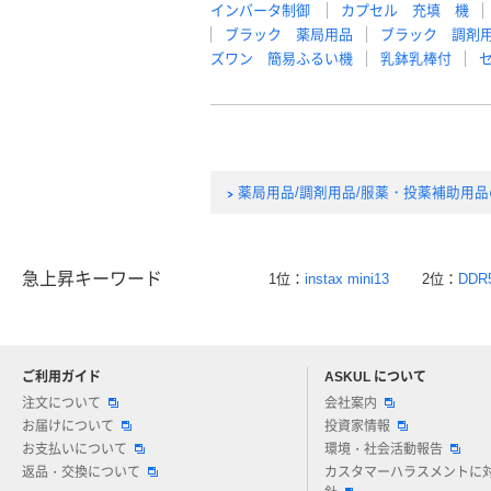
インバータ制御
カプセル 充填 機
ブラック 薬局用品
ブラック 調剤
ズワン 簡易ふるい機
乳鉢乳棒付
薬局用品/調剤用品/服薬・投薬補助用
急上昇キーワード
1位：
instax mini13
2位：
DDR
ご利用ガイド
ASKUL について
注文について
会社案内
お届けについて
投資家情報
お支払いについて
環境・社会活動報告
返品・交換について
カスタマーハラスメントに