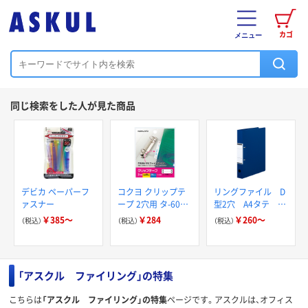
カゴ
メニュー
同じ検索をした人が見た商品
デビカ ペーパーフ
コクヨ クリップテ
リングファイル D
ァスナー
ープ 2穴用 タ-60N
型2穴 A4タテ 背
1パック(28片入)
幅41mm アスク
￥385～
￥284
￥260～
（税込）
（税込）
（税込）
ル ユーロスタイル
「アスクル ファイリング」の特集
こちらは
「アスクル ファイリング」の特集
ページです。アスクルは、オフィス