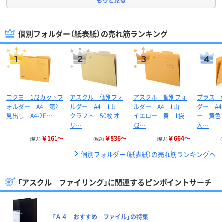
もっと見る
個別フォルダー（紙表紙）の売れ筋ランキング
コクヨ 1/2カットフ
アスクル 個別フォ
アスクル 個別フォ
プラス 
ォルダー A4 第2
ルダー A4 1山
ルダー A4 1山
ダー A
見出し A4-2F…
クラフト 50枚 オ
イエロー 黄 1袋
ー 黄色 
リ…
（2…
入…
￥161～
￥836～
￥664～
（税込）
（税込）
（税込）
個別フォルダー（紙表紙）の売れ筋ランキングへ
「アスクル ファイリング」に関連するピンポイントサーチ
「Ａ４ おすすめ ファイル」の特集