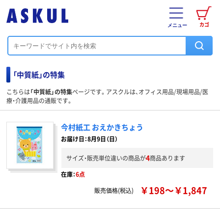
カゴ
メニュー
「中質紙」の特集
こちらは
「中質紙」の特集
ページです。アスクルは、オフィス用品/現場用品/医
療・介護用品の通販です。
今村紙工 おえかきちょう
お届け日：8月9日（日）
4
サイズ・販売単位違いの商品が
商品あります
在庫：
6点
￥198～￥1,847
販売価格(税込)