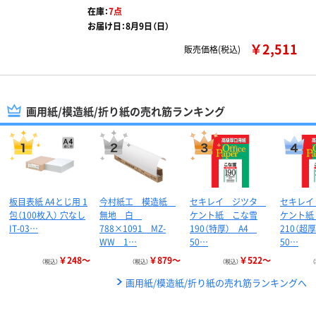
在庫：
7点
お届け日：8月9日（日）
￥2,511
販売価格(税込)
画用紙/模造紙/折り紙の売れ筋ランキング
板目表紙 A4とじ用 1
今村紙工 模造紙
セキレイ ジツタ
セキレ
包（100枚入） 穴なし
無地 白
ケント紙 こな雪
ケント紙
IT-03…
788×1091 MZ-
190（特厚） A4
210（超
WW 1…
50…
50…
￥248～
￥879～
￥522～
（税込）
（税込）
（税込）
画用紙/模造紙/折り紙の売れ筋ランキングへ