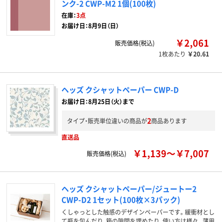
ンク-2 CWP-M2 1個(100枚)
在庫：
3点
お届け日：8月9日（日）
￥2,061
販売価格(税込)
1枚あたり
￥20.61
ヘッズ クシャットペーパー CWP-D
お届け日：8月25日（火）まで
2
タイプ・販売単位違いの商品が
商品あります
直送品
￥1,139～￥7,007
販売価格(税込)
ヘッズ クシャットペーパー/ジュートー2
CWP-D2 1セット(100枚×3パック)
くしゃっとした触感のデザインペーパーです。緩衝材とし
て瓶を包んだり、箱の隙間を埋めたり、使い方は様々。薄用