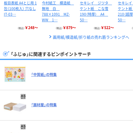
板目表紙 A4とじ用 1
今村紙工 模造紙
セキレイ ジツタ
セキレ
包（100枚入） 穴なし
無地 白
ケント紙 こな雪
ケント紙
IT-03…
788×1091 MZ-
190（特厚） A4
210（超
WW 1…
50…
50…
￥248～
￥879～
￥522～
（税込）
（税込）
（税込）
画用紙/模造紙/折り紙の売れ筋ランキングへ
「ふじゅ」に関連するピンポイントサーチ
「中質紙」の特集
「画材屋」の特集