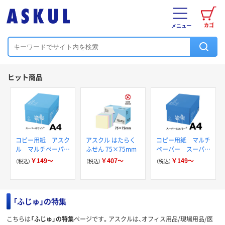
カゴ
メニュー
ヒット商品
コピー用紙 アスク
アスクル はたらく
コピー用紙 マルチ
ル マルチペーパー
ふせん 75×75mm
ペーパー スーパー
スーパーホワイト+
エコノミー+
￥149～
￥407～
￥149～
（税込）
（税込）
（税込）
「ふじゅ」の特集
こちらは
「ふじゅ」の特集
ページです。アスクルは、オフィス用品/現場用品/医