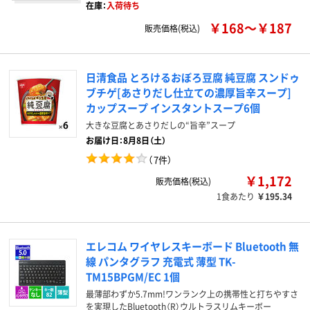
在庫：
入荷待ち
￥168～￥187
販売価格(税込)
日清食品 とろけるおぼろ豆腐 純豆腐 スンドゥ
ブチゲ[あさりだし仕立ての濃厚旨辛スープ]
カップスープ インスタントスープ6個
大きな豆腐とあさりだしの“旨辛”スープ
お届け日：8月8日（土）
（
7件
）
￥1,172
販売価格(税込)
1食あたり
￥195.34
エレコム ワイヤレスキーボード Bluetooth 無
線 パンタグラフ 充電式 薄型 TK-
TM15BPGM/EC 1個
最薄部わずか5.7mm!ワンランク上の携帯性と打ちやすさ
を実現したBluetooth（R）ウルトラスリムキーボー