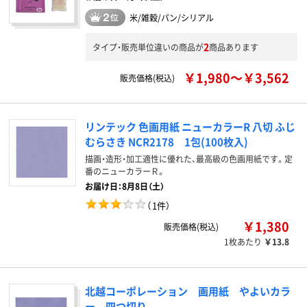
米/雑穀/パン/シリアル
2
タイプ・販売単位違いの商品が
商品あります
￥1,980～￥3,562
販売価格(税込)
リンテック 色画用紙 ニューカラーR 八切 ふじ
むらさき NCR2178 1包(100枚入)
描画・造形・加工適性に優れた、最高級の色画用紙です。定
番のニューカラーＲ。
お届け日：8月8日（土）
（
1件
）
￥1,380
販売価格(税込)
1枚あたり
￥13.8
北越コーポレーション 画用紙 やよいカラ
ー 四つ切り