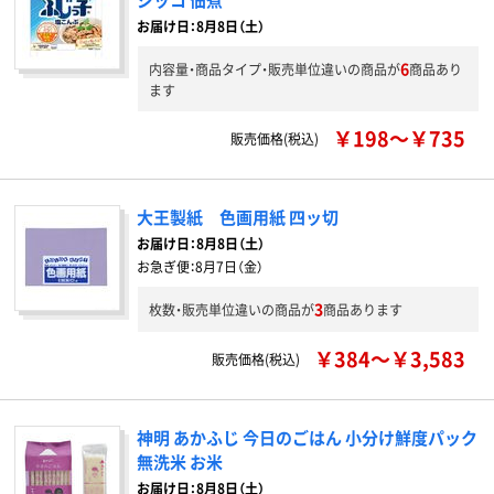
お届け日：8月8日（土）
6
内容量・商品タイプ・販売単位違いの商品が
商品あり
ます
￥198～￥735
販売価格(税込)
大王製紙 色画用紙 四ッ切
お届け日：
8月8日（土）
お急ぎ便：
8月7日（金）
3
枚数・販売単位違いの商品が
商品あります
￥384～￥3,583
販売価格(税込)
神明 あかふじ 今日のごはん 小分け鮮度パック
無洗米 お米
お届け日：8月8日（土）