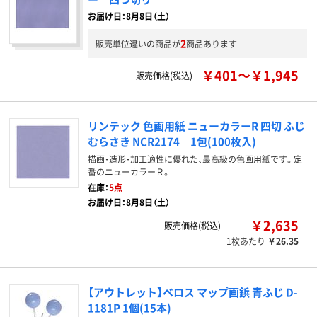
お届け日：8月8日（土）
2
販売単位違いの商品が
商品あります
￥401～￥1,945
販売価格(税込)
リンテック 色画用紙 ニューカラーR 四切 ふじ
むらさき NCR2174 1包(100枚入)
描画・造形・加工適性に優れた、最高級の色画用紙です。定
番のニューカラーＲ。
在庫：
5点
お届け日：8月8日（土）
￥2,635
販売価格(税込)
1枚あたり
￥26.35
【アウトレット】ベロス マップ画鋲 青ふじ D-
1181P 1個(15本)