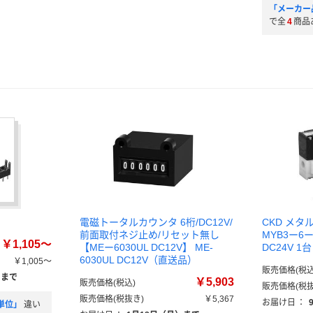
「メーカー
で全
4
商品
電磁トータルカウンタ 6桁/DC12V/
CKD メ
前面取付ネジ止め/リセット無し
MYB3ー6ーD
￥1,105～
【MEー6030UL DC12V】 ME-
DC24V 
6030UL DC12V（直送品）
￥1,005～
販売価格(税込
）まで
￥5,903
販売価格(税込)
販売価格(税抜
販売価格(税抜き)
￥5,367
お届け日
：
単位」
違い