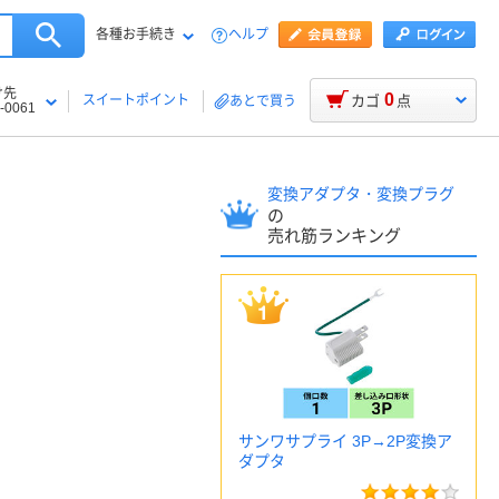
各種お手続き
ヘルプ
け先
0
スイートポイント
カゴ
点
あとで買う
-0061
変換アダプタ・変換プラグ
の
売れ筋ランキング
サンワサプライ 3P→2P変換ア
ダプタ