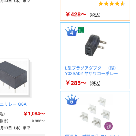
8月13日（木）まで
￥428～
（税込）
L型プラグアダプター（縦）
Y02SA02 ヤザワコーポレー…
￥285～
（税込）
ミニリレー G6A
￥1,084～
込）
抜き）
￥986～
8月13日（木）まで