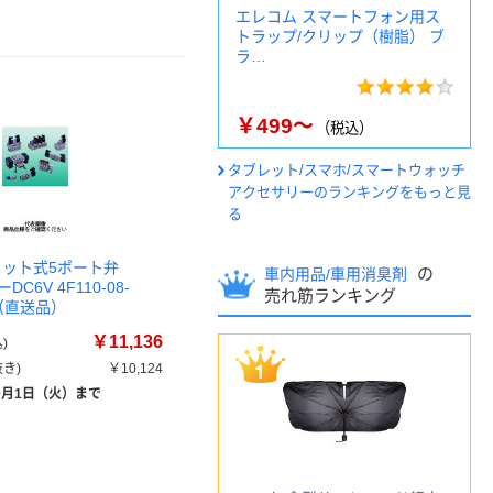
エレコム スマートフォン用ス
トラップ/クリップ（樹脂） ブ
ラ…
￥499～
（税込）
タブレット/スマホ/スマートウォッチ
アクセサリーのランキングをもっと見
る
ロット式5ポート弁
の
車内用品/車用消臭剤
ーDC6V 4F110-08-
売れ筋ランキング
個（直送品）
￥11,136
)
き)
￥10,124
9月1日（火）まで