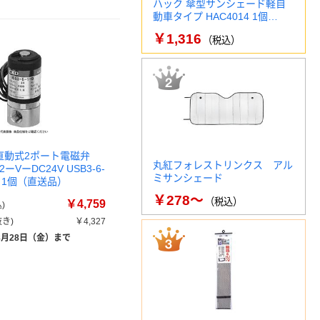
ハック 傘型サンシェード軽自
動車タイプ HAC4014 1個…
￥1,316
（税込）
 直動式2ポート電磁弁
丸紅フォレストリンクス アル
2ーVーDC24V USB3-6-
ミサンシェード
4V 1個（直送品）
￥278～
（税込）
￥4,759
)
き)
￥4,327
8月28日（金）まで