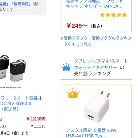
電源タップ関連品 コンセント
品番」「販売単位」
違い
キャップ ホワイト TAP-CA…
あります
￥249～
（税込）
変換アダプタ・変換プラグのランキン
グをもっと見る
タブレット/スマホ/スマート
の
ウォッチアクセサリー
売れ筋ランキング
タルフリー2ポート電磁弁
C24V MYB3-6-
1台（直送品）
￥12,339
)
き)
￥11,218
アスクル限定 充電器 20W
9月4日（金）まで
USB-A×1 USB Typ…