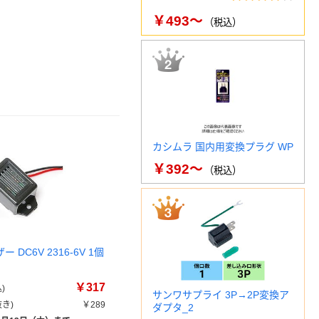
￥493～
（税込）
カシムラ 国内用変換プラグ WP
￥392～
（税込）
 DC6V 2316-6V 1個
￥317
)
サンワサプライ 3P→2P変換ア
き)
￥289
ダプタ_2