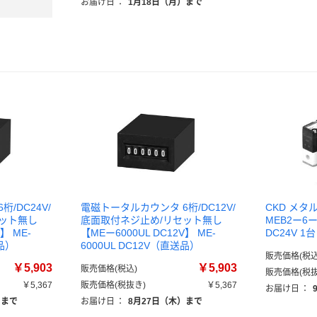
お届け日
：
1月18日（月）まで
/DC24V/
電磁トータルカウンタ 6桁/DC12V/
CKD メ
ット無し
底面取付ネジ止め/リセット無し
MEB2ー6ーD
】 ME-
【MEー6000UL DC12V】 ME-
DC24V 
送品）
6000UL DC12V（直送品）
販売価格(税込
￥5,903
￥5,903
販売価格(税込)
販売価格(税抜
￥5,367
販売価格(税抜き)
￥5,367
お届け日
：
）まで
お届け日
：
8月27日（木）まで