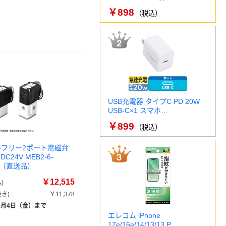
￥898
（税込）
USB充電器 タイプC PD 20W
USB-C×1 スマホ…
￥899
（税込）
タルフリー2ポート電磁弁
C24V MEB2-6-
1台（直送品）
￥12,515
)
き)
￥11,378
9月4日（金）まで
エレコム iPhone
17e/16e/14/13/13 P…