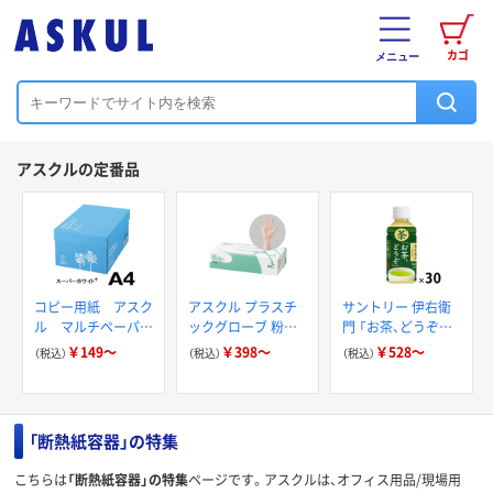
カゴ
メニュー
アスクルの定番品
コピー用紙 アスク
アスクル プラスチ
サントリー 伊右衛
ル マルチペーパー
ックグローブ 粉な
門 「お茶、どうぞ。」
スーパーホワイト+
し（パウダーフリー）
緑茶
￥149～
￥398～
￥528～
（税込）
（税込）
（税込）
「断熱紙容器」の特集
こちらは
「断熱紙容器」の特集
ページです。アスクルは、オフィス用品/現場用