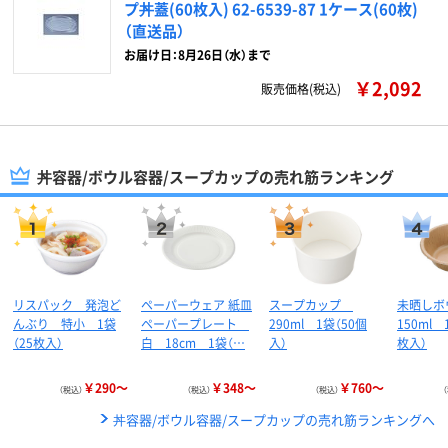
プ丼蓋(60枚入) 62-6539-87 1ケース(60枚)
（直送品）
お届け日：8月26日（水）まで
￥2,092
販売価格(税込)
丼容器/ボウル容器/スープカップの売れ筋ランキング
リスパック 発泡ど
ペーパーウェア 紙皿
スープカップ
未晒し
んぶり 特小 1袋
ペーパープレート
290ml 1袋（50個
150ml 
（25枚入）
白 18cm 1袋（…
入）
枚入）
￥290～
￥348～
￥760～
（税込）
（税込）
（税込）
丼容器/ボウル容器/スープカップの売れ筋ランキングへ