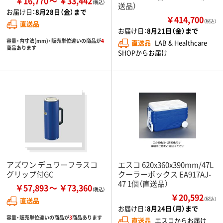
￥16,770
￥33,442
送品）
お届け日：
8月28日（金）まで
￥414,700
（税込）
直送品
お届け日：
8月21日（金）まで
容量・内寸法(mm)・販売単位違いの商品が
4
直送品
LAB & Healthcare
商品あります
SHOPからお届け
アズワン デュワーフラスコ
エスコ 620x360x390mm/47L
グリップ付GC
クーラーボックス EA917AJ-
47 1個（直送品）
￥57,893
￥73,360
￥20,592
直送品
（税込）
お届け日：
8月24日（月）まで
容量・販売単位違いの商品が
3
商品あります
直送品
エスコからお届け