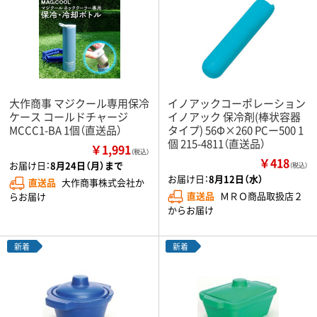
大作商事 マジクール専用保冷
イノアックコーポレーション
ケース コールドチャージ
イノアック 保冷剤(棒状容器
MCCC1-BA 1個（直送品）
タイプ) 56Φ×260 PCー500 1
個 215-4811（直送品）
￥1,991
（税込）
￥418
お届け日：
8月24日（月）まで
（税込）
お届け日：
8月12日（水）
直送品
大作商事株式会社か
直送品
ＭＲＯ商品取扱店２
らお届け
からお届け
新着
新着