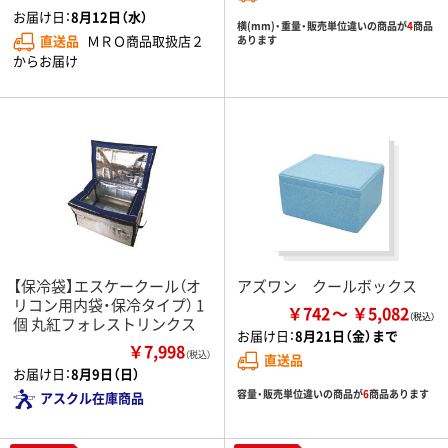
お届け日：
8月12日（水）
横(mm)・重量・販売単位違いの商品が
4
商品
直送品
ＭＲＯ商品取扱店２
あります
からお届け
【保冷袋】エスケークール（オ
アズワン クールボックス
リコン用内袋・保冷タイプ） 1
￥742
￥5,082
個 丸紅フォレストリンクス
お届け日：
8月21日（金）まで
￥7,998
（税込）
直送品
お届け日：
8月9日（日）
容量・販売単位違いの商品が
6
商品あります
アスクル在庫商品