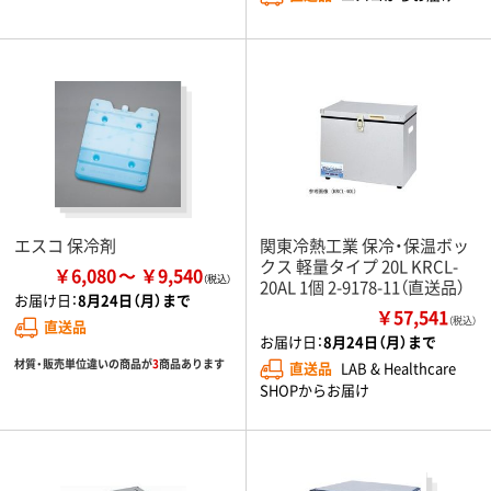
エスコ 保冷剤
関東冷熱工業 保冷・保温ボッ
クス 軽量タイプ 20L KRCL-
￥6,080
￥9,540
20AL 1個 2-9178-11（直送品）
お届け日：
8月24日（月）まで
￥57,541
（税込）
直送品
お届け日：
8月24日（月）まで
材質・販売単位違いの商品が
3
商品あります
直送品
LAB & Healthcare
SHOPからお届け