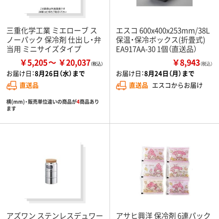
三重化学工業 ミエローブ ス
エスコ 600x400x253mm/38L
ノーパック 保冷剤 仕出し・弁
保温・保冷ボックス(折畳式)
当用 ミニサイズタイプ
EA917AA-30 1個（直送品）
￥5,205
￥20,037
￥8,943
（税込）
お届け日：
8月26日（水）まで
お届け日：
8月24日（月）まで
直送品
直送品
エスコからお届け
横(mm)・販売単位違いの商品が
4
商品あり
ます
アズワン ステンレスデュワー
アサヒ興洋 保冷剤 6連パック