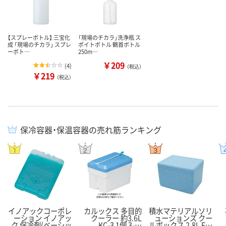
【スプレーボトル】 三宝化
「現場のチカラ」洗浄瓶 ス
成 「現場のチカラ」 スプレ
ポイトボトル 鶴首ボトル
ーボト…
250m…
￥209
(
4
)
（税込）
￥219
（税込）
保冷容器・保温容器の売れ筋ランキング
イノアックコーポレ
カルックス 多目的
積水マテリアルソリ
ーション イノアッ
クーラー 約3.6L
ューションズ クー
ク 保冷剤(ベーシッ
KC-3 1個 3-…
ルボックス 2.8L F…