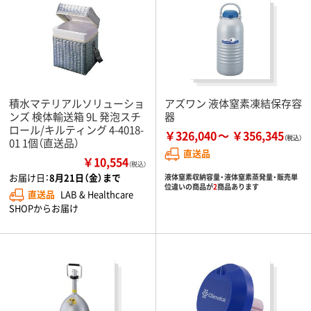
積水マテリアルソリューショ
アズワン 液体窒素凍結保存容
ンズ 検体輸送箱 9L 発泡スチ
器
ロール/キルティング 4-4018-
￥326,040
￥356,345
01 1個（直送品）
直送品
￥10,554
（税込）
お届け日：
8月21日（金）まで
液体窒素収納容量・液体窒素蒸発量・販売単
位違いの商品が
2
商品あります
直送品
LAB & Healthcare
SHOPからお届け