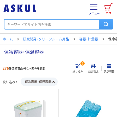
カゴ
メニュー
ホーム
研究開発・クリーンルーム用品
容器・計量器
保冷
保冷容器・保温容器
1
276
件（587商品）中 1～50件を表示
表示切替
絞り込み
並び替え
保冷容器・保温容器
絞り込み