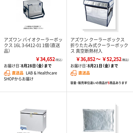
アズワン バイオクーラーボッ
アズワン クーラーボックス
クス 16L 3-6412-01 1個（直送
折りたたみ式クーラーボック
品）
ス 真空断熱材入
￥34,652
￥36,852
￥52,252
（税込）
お届け日：
8月28日（金）まで
お届け日：
8月21日（金）まで
直送品
LAB & Healthcare
直送品
SHOPからお届け
容量・販売単位違いの商品が
5
商品あります