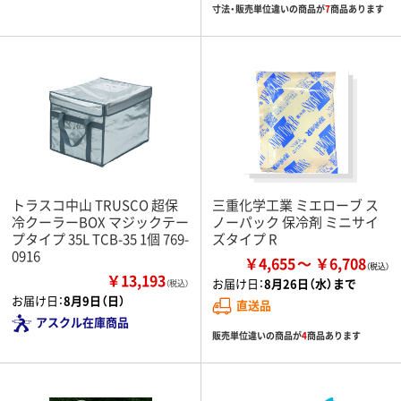
寸法・販売単位違いの商品が
7
商品あります
トラスコ中山 TRUSCO 超保
三重化学工業 ミエローブ ス
冷クーラーBOX マジックテー
ノーパック 保冷剤 ミニサイ
プタイプ 35L TCB-35 1個 769-
ズタイプ R
0916
￥4,655
￥6,708
￥13,193
お届け日：
8月26日（水）まで
（税込）
お届け日：
8月9日（日）
直送品
アスクル在庫商品
販売単位違いの商品が
4
商品あります