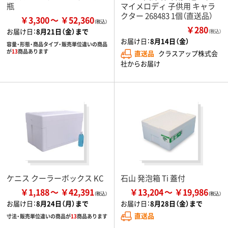
瓶
マイメロディ 子供用 キャラ
クター 268483 1個（直送品）
￥3,300
￥52,360
￥280
お届け日：
8月21日（金）まで
（税込）
お届け日：
8月14日（金）
容量・形態・商品タイプ・販売単位違いの商品
が
13
商品あります
直送品
クラスアップ株式会
社からお届け
ケニス クーラーボックス KC
石山 発泡箱 Ti 蓋付
￥1,188
￥42,391
￥13,204
￥19,986
お届け日：
8月24日（月）まで
お届け日：
8月28日（金）まで
直送品
寸法・販売単位違いの商品が
13
商品あります