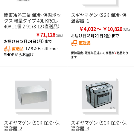
関東冷熱工業 保冷・保温ボッ
スギヤマゲン （SGI） 保冷・保
クス 軽量タイプ 40L KRCL-
温容器_1
40AL 1個 2-9178-12（直送品）
￥4,032
￥10,820
￥71,128
お届け日：
8月21日（金）まで
（税込）
お届け日：
8月24日（月）まで
直送品
直送品
LAB & Healthcare
保持温度・販売単位違いの商品が
2
商品あり
SHOPからお届け
ます
スギヤマゲン （SGI） 保冷・保
スギヤマゲン （SGI） 保冷・保
温容器_2
温容器_3