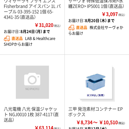
ウィザーライフサイエンス
サーヴォ 特殊低温保冷剤<氷
Fisherbrand アイスパン 1L パ
纏ZERO> IP5001 1個（直送品）
ープル 03-395-152 1個 65-
￥3,097
（税込）
4341-35（直送品）
お届け日：
8月20日（木）まで
￥31,020
（税込）
直送品
株式会社サーヴォか
お届け日：
8月24日（月）まで
らお届け
直送品
LAB & Healthcare
SHOPからお届け
八光電機 八光 保温ジャケッ
三甲 発泡素材コンテナー EP
ト NGJ0010 1枚 387-4117（直
ボックス
送品）
￥8,734
￥10,510
￥63,114
お届け日：
8月12日（水）
（税込）