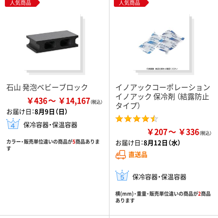
人気商品
人気商品
石山 発泡ベビーブロック
イノアックコーポレーション
イノアック 保冷剤 （結露防止
￥436
￥14,167
タイプ）
お届け日：
8月9日（日）
保冷容器・保温容器
￥207
￥336
カラー・販売単位違いの商品が
5
商品ありま
お届け日：
8月12日（水）
す
直送品
保冷容器・保温容器
横(mm)・重量・販売単位違いの商品が
2
商品
あります