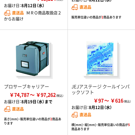
お届け日：
8月12日（水）
直送品
直送品
ＭＲＯ商品取扱店２
販売単位違いの商品が
2
商品あります
からお届け
プロサーブキャリアー
JEJアステージ クールインパ
ックソフト
￥74,787
￥97,262
￥97
￥616
お届け日：
8月19日（水）まで
お届け日：
8月12日（水）
直送品
直送品
高さ(mm)・販売単位違いの商品が
2
商品あ
ります
横(mm)・縦(mm)・販売単位違いの商品が
5
商品あります