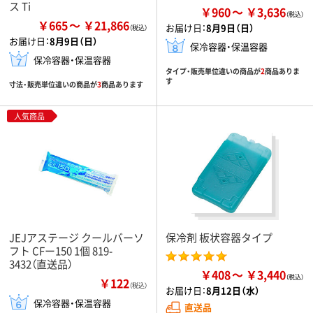
ス Ti
￥960
￥3,636
￥665
￥21,866
お届け日：
8月9日（日）
お届け日：
8月9日（日）
保冷容器・保温容器
保冷容器・保温容器
タイプ・販売単位違いの商品が
2
商品ありま
す
寸法・販売単位違いの商品が
3
商品あります
人気商品
JEJアステージ クールバーソ
保冷剤 板状容器タイプ
フト CFー150 1個 819-
3432（直送品）
￥408
￥3,440
￥122
（税込）
お届け日：
8月12日（水）
保冷容器・保温容器
直送品