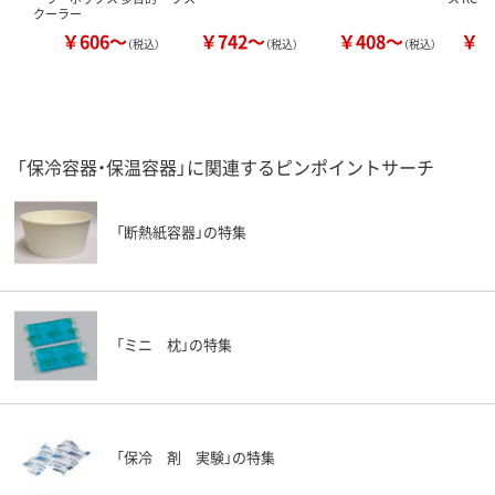
クーラー
￥606～
￥742～
￥408～
￥1
（税込）
（税込）
（税込）
「保冷容器・保温容器」に関連するピンポイントサーチ
「断熱紙容器」の特集
「ミニ 枕」の特集
「保冷 剤 実験」の特集