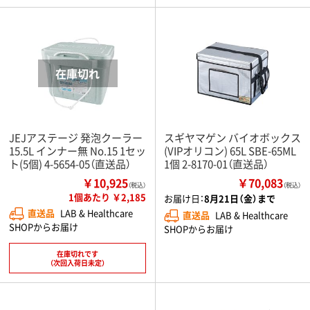
JEJアステージ 発泡クーラー
スギヤマゲン バイオボックス
15.5L インナー無 No.15 1セッ
(VIPオリコン) 65L SBE-65ML
ト(5個) 4-5654-05（直送品）
1個 2-8170-01（直送品）
￥10,925
￥70,083
（税込）
（税込）
1個あたり ￥2,185
お届け日：
8月21日（金）まで
直送品
LAB & Healthcare
直送品
LAB & Healthcare
SHOPからお届け
SHOPからお届け
在庫切れです
（次回入荷日未定）