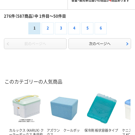
容量・販売単位違いの商品が
4
商品あります
276件（587商品）中 1件目～50件目
1
2
3
4
5
6
前のページへ
次のページへ
このカテゴリーの人気商品
カルックス （KARUX） ク
アズワン クールボッ
保冷剤 板状容器タイプ
ケニス 
ーラーボックス 多目的
クス
ス KC