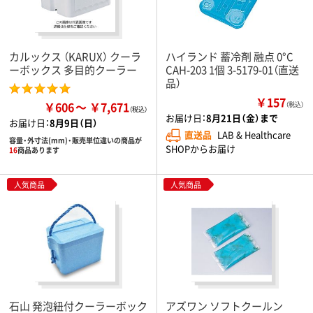
カルックス （KARUX） クーラ
ハイランド 蓄冷剤 融点 0°C
ーボックス 多目的クーラー
CAH-203 1個 3-5179-01（直送
品）
￥157
￥606
￥7,671
（税込）
お届け日：
8月21日（金）まで
お届け日：
8月9日（日）
直送品
LAB & Healthcare
容量・外寸法(mm)・販売単位違いの商品が
SHOPからお届け
16
商品あります
人気商品
人気商品
石山 発泡紐付クーラーボック
アズワン ソフトクールン