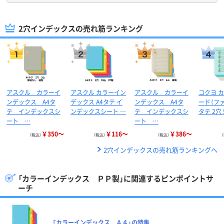
2穴インデックスの売れ筋ランキング
アスクル カラーイ
アスクル カラーイン
アスクル カラーイ
コクヨ 
ンデックス A4タ
デックス A4タテ イ
ンデックス A4タ
ード（ファ
テ インデックスシ
ンデックスシート …
テ インデックスシ
タテ 2穴
ート …
ート …
￥350～
￥116～
￥386～
（税込）
（税込）
（税込）
2穴インデックスの売れ筋ランキングへ
「カラーインデックス ＰＰ製」に関連するピンポイントサ
ーチ
「カラーインデックス Ａ４」の特集