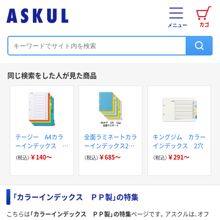
カゴ
メニュー
同じ検索をした人が見た商品
テージー A4カラ
全面ラミネートカラ
キングジム カラー
ーインデックス
ーインデックス2
インデックス 2穴
PP 2穴
穴 A4タテ
￥140～
￥685～
￥291～
（税込）
（税込）
（税込）
「カラーインデックス ＰＰ製」の特集
こちらは
「カラーインデックス ＰＰ製」の特集
ページです。アスクルは、オフ