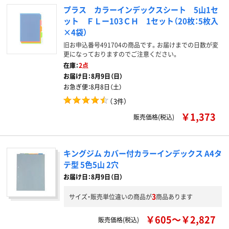
プラス カラーインデックスシート 5山1セ
ット ＦＬー103ＣＨ 1セット（20枚：5枚入
×4袋）
旧お申込番号491704の商品です。お届けまでの日数が変
更になっておりますのでご注意ください。
在庫：
2点
お届け日：
8月9日（日）
お急ぎ便：
8月8日（土）
（
3件
）
￥1,373
販売価格(税込)
キングジム カバー付カラーインデックス A4タ
テ型 5色5山 2穴
お届け日：8月9日（日）
3
サイズ・販売単位違いの商品が
商品あります
￥605～￥2,827
販売価格(税込)