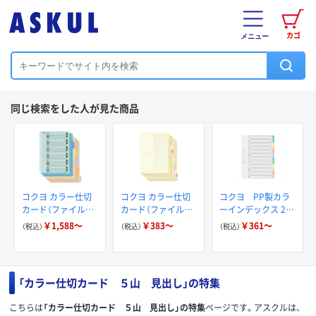
カゴ
メニュー
同じ検索をした人が見た商品
コクヨ カラー仕切
コクヨ カラー仕切
コクヨ PP製カラ
カード（ファイル用）
カード（ファイル用）
ーインデックス 2穴
6山見出し
12山見出し
A4 カラー仕切りカ
￥1,588～
￥383～
￥361～
（税込）
（税込）
（税込）
ード
「カラー仕切カード ５山 見出し」の特集
こちらは
「カラー仕切カード ５山 見出し」の特集
ページです。アスクルは、