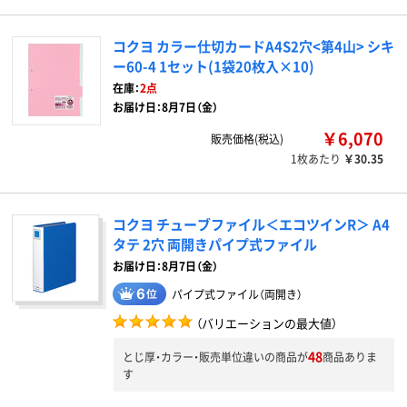
コクヨ カラー仕切カードA4S2穴<第4山> シキ
ー60-4 1セット(1袋20枚入×10)
在庫：
2点
お届け日：8月7日（金）
￥6,070
販売価格(税込)
1枚あたり
￥30.35
コクヨ チューブファイル＜エコツインR＞ A4
タテ 2穴 両開きパイプ式ファイル
お届け日：8月7日（金）
パイプ式ファイル（両開き）
（バリエーションの最大値）
48
とじ厚・カラー・販売単位違いの商品が
商品ありま
す