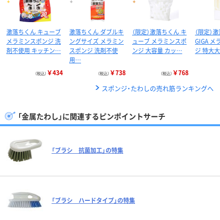
激落ちくん キューブ
激落ちくん ダブルキ
（限定）激落ちくん キ
（限定）
メラミンスポンジ 洗
ングサイズ メラミン
ューブ メラミンスポ
GIGA 
剤不使用 キッチン…
スポンジ 洗剤不使
ンジ 大容量 カッ…
ジ 特大大
用…
￥434
￥738
￥768
（税込）
（税込）
（税込）
スポンジ・たわしの売れ筋ランキングへ
「金属たわし」に関連するピンポイントサーチ
「ブラシ 抗菌加工」の特集
「ブラシ ハードタイプ」の特集