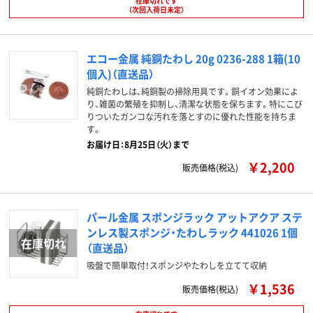
在庫切れです
（次回入荷日未定）
エコー金属 純銅たわし 20g 0236-288 1箱(10
個入)（直送品）
純銅たわしは、純銅製の掃除用具です。銅イオン効果によ
り、雑菌の繁殖を抑制し、清潔な状態を保ちます。特にこび
りついたガンコな汚れを落とすのに優れた性能を持ちま
す。
お届け日：8月25日（火）まで
￥2,200
販売価格(税込)
パール金属 スポンジラック アットアクア ステ
ンレス製スポンジ・たわしラック 441026 1個
（直送品）
吸盤で簡単取付！スポンジやたわしを立てて収納
￥1,536
販売価格(税込)