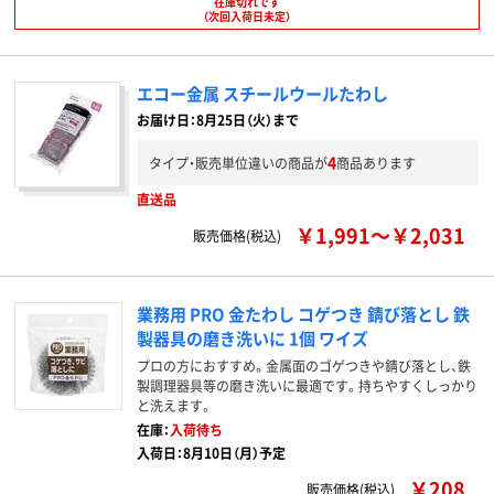
在庫切れです
（次回入荷日未定）
エコー金属 スチールウールたわし
お届け日：8月25日（火）まで
4
タイプ・販売単位違いの商品が
商品あります
直送品
￥1,991～￥2,031
販売価格(税込)
業務用 PRO 金たわし コゲつき 錆び落とし 鉄
製器具の磨き洗いに 1個 ワイズ
プロの方におすすめ。金属面のゴゲつきや錆び落とし、鉄
製調理器具等の磨き洗いに最適です。持ちやすくしっかり
と洗えます。
在庫：
入荷待ち
入荷日：8月10日（月）予定
￥208
販売価格(税込)