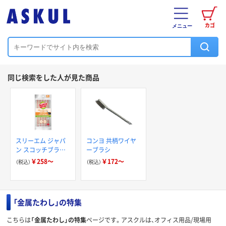
カゴ
メニュー
同じ検索をした人が見た商品
スリーエム ジャパ
コンヨ 共柄ワイヤ
ン スコッチブライ
ーブラシ
ト K抗菌 ネットス
￥258～
￥172～
（税込）
（税込）
ポンジたわし
「金属たわし」の特集
こちらは
「金属たわし」の特集
ページです。アスクルは、オフィス用品/現場用