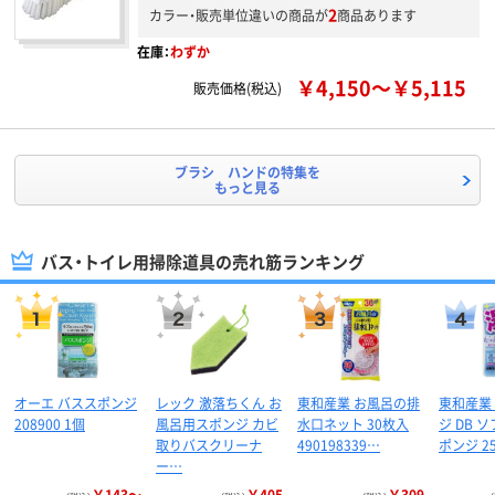
2
カラー・販売単位違いの商品が
商品あります
在庫：
わずか
￥4,150～￥5,115
販売価格(税込)
ブラシ ハンドの特集を
もっと見る
バス・トイレ用掃除道具の売れ筋ランキング
オーエ バススポンジ
レック 激落ちくん お
東和産業 お風呂の排
東和産業
208900 1個
風呂用スポンジ カビ
水口ネット 30枚入
ジ DB 
取りバスクリーナ
490198339…
ポンジ 2
ー…
￥143～
￥405
￥309