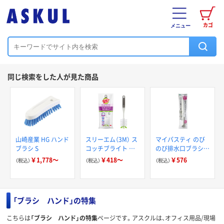
カゴ
メニュー
同じ検索をした人が見た商品
山崎産業 HG ハンド
スリーエム（3M） ス
マイパスティ のび
ブラシ S
コッチブライト キ
のび排水口ブラシ
ッチン用ブラシ 抗
洗いやすい直角ブラ
￥1,778～
￥418～
￥576
（税込）
（税込）
（税込）
菌
シ 伸縮タイプ ホワ
イト 1個 オーエ
「ブラシ ハンド」の特集
こちらは
「ブラシ ハンド」の特集
ページです。アスクルは、オフィス用品/現場