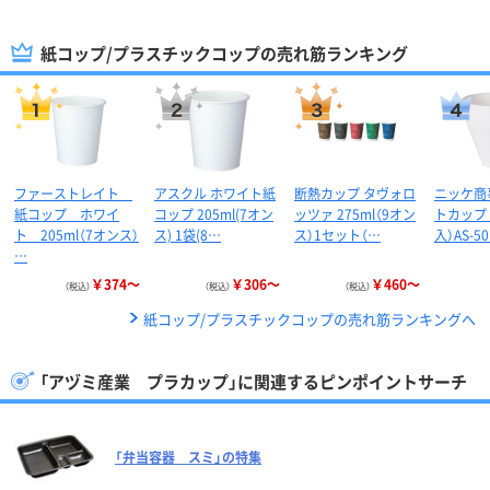
紙コップ/プラスチックコップの売れ筋ランキング
ファーストレイト
アスクル ホワイト紙
断熱カップ タヴォロ
ニッケ商
紙コップ ホワイ
コップ 205ml(7オン
ッツァ 275ml（9オン
トカップ 
ト 205ml（7オンス）
ス) 1袋(8…
ス）1セット（…
入）AS-5
…
￥374～
￥306～
￥460～
（税込）
（税込）
（税込）
紙コップ/プラスチックコップの売れ筋ランキングへ
「アヅミ産業 プラカップ」に関連するピンポイントサーチ
「弁当容器 スミ」の特集