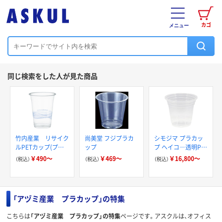
カゴ
メニュー
同じ検索をした人が見た商品
竹内産業 リサイク
尚美堂 フジプラカ
シモジマ プラカッ
ルPETカップ(プラ
ップ
プ ヘイコ―透明PP
カップ)
カップ 口径98
￥490～
￥469～
￥16,800～
（税込）
（税込）
（税込）
「アヅミ産業 プラカップ」の特集
こちらは
「アヅミ産業 プラカップ」の特集
ページです。アスクルは、オフィス