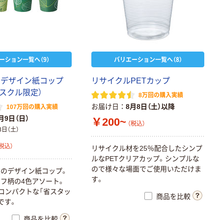
ーション一覧へ（9）
バリエーション一覧へ（8）
 デザイン紙コップ
リサイクルPETカップ
アスクル限定）
8万回の購入実績
お届け日
8月8日（土）以降
107万回の購入実績
月9日（日）
￥200~
（税込）
8日（土）
税込）
リサイクル材を25％配合したシンプ
ルなPETクリアカップ。シンプルな
ので様々な場面でご使用いただけま
のデザイン紙コップ。
す。
フ柄の4色アソート。
はコンパクトな「省スタッ
商品を比較
です。
商品を比較