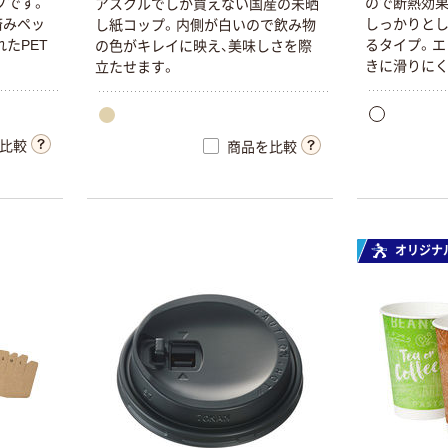
プです。
ので断熱効果
アスクルでしか買えない国産の未晒
済みペッ
しっかりと
し紙コップ。内側が白いので飲み物
たPET
るタイプ。エ
の色がキレイに映え、美味しさを際
きに滑りにく
立たせます。
比較
商品を比較
オリジナ