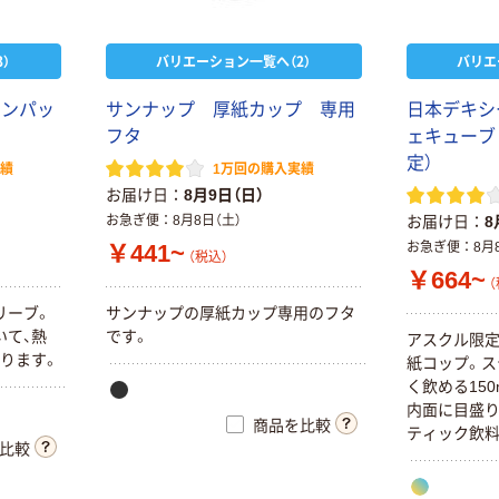
）
バリエーション一覧へ（2）
バリエ
ウンパッ
サンナップ 厚紙カップ 専用
日本デキシ
フタ
ェキューブ
定）
実績
1万回の購入実績
お届け日
8月9日（日）
お急ぎ便
8月8日（土）
お届け日
8
お急ぎ便
8月
￥441~
（税込）
￥664~
（
リーブ。
サンナップの厚紙カップ専用のフタ
いて、熱
です。
アスクル限定
三宝化成工業 プ
RP東プラ プロ
ります。
紙コップ。ス
ラカップ S96
グラス L-96
く飲める15
￥648~
￥2,020~
内面に目盛り
（税込）
商品を比較
ティック飲
（税込）
比較
なります。ア
ティック飲料
オリジナル