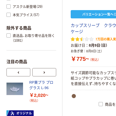
アスクル新登場（29）
バリエーション一覧へ（3
本気プライス（57）
カップスリーブ クラ
除外する商品
ケージ
直送品、お取り寄せ品を除く
7万回の購入
（1081）
お届け日
8月9日（日）
お急ぎ便
8月8日（土）
￥775~
（税込）
注目の商品
サイズ調節可能なカップス
紙コップやプラカップに巻
RP東プラ プロ
日本デキシー 紙
を直接伝えず、持ちやすくな
グラス L-96
コップ断熱カッ
プ クラフトテイ
￥2,020~
スト（2デザイン
￥829~
（税込）
（税込）
アソート）
商品を
【weeco】日本デ
尚美堂 紙カップ
オリジナル
キシー