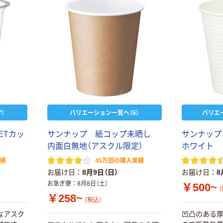
）
バリエーション一覧へ（6）
バリエ
ETカッ
サンナップ 紙コップ未晒し
サンナッ
内面白無地（アスクル限定）
ホワイト
実績
45万回の購入実績
お届け日
8月9日（日）
お届け日
8
お急ぎ便
8月8日（土）
￥500~
（
￥258~
（税込）
なアスク
凹凸のある