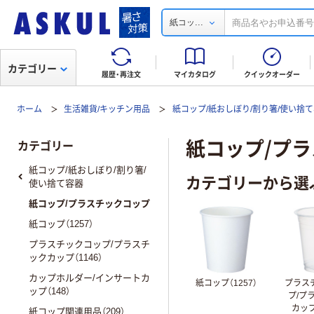
...
紙コッ
カテゴリー
履歴・再注文
マイカタログ
クイックオーダー
ホーム
生活雑貨/キッチン用品
紙コップ/紙おしぼり/割り箸/使い捨
紙コップ/プ
カテゴリー
紙コップ/紙おしぼり/割り箸/
カテゴリーから選
使い捨て容器
紙コップ/プラスチックコップ
紙コップ（1257）
プラスチックコップ/プラスチ
ックカップ（1146）
カップホルダー/インサートカ
紙コップ（1257）
プラス
ップ（148）
プ/プ
カップ
紙コップ関連用品（209）