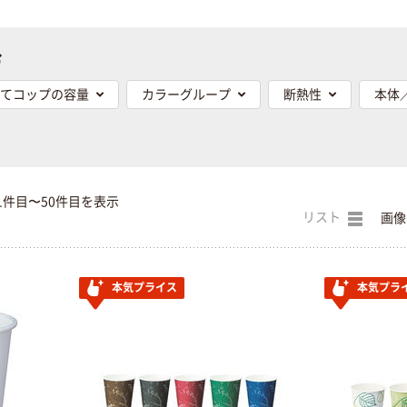
む
てコップの容量
カラーグループ
断熱性
本体
1件目〜50件目を表示
リスト
画像
本気プライス
本気プラ