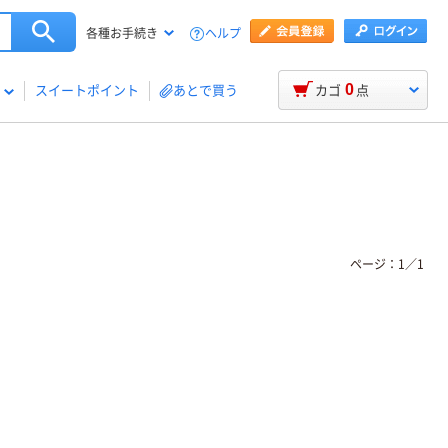
ヘルプ
各種お手続き
0
スイートポイント
あとで買う
カゴ
点
ページ：
1
／
1