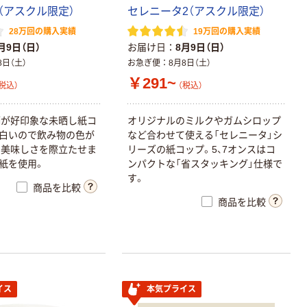
（アスクル限定）
セレニータ2（アスクル限定）
28万回の購入実績
19万回の購入実績
月9日（日）
お届け日
8月9日（日）
8日（土）
お急ぎ便
8月8日（土）
￥291~
税込）
（税込）
柄が好印象な未晒し紙コ
オリジナルのミルクやガムシロップ
白いので飲み物の色が
など合わせて使える「セレニータ」シ
え美味しさを際立たせま
リーズの紙コップ。5、7オンスはコ
証紙を使用。
ンパクトな「省スタッキング」仕様で
す。
商品を比較
商品を比較
イス
本気プライス