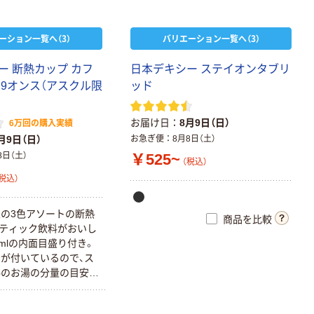
ーション一覧へ（3）
バリエーション一覧へ（3）
ー 断熱カップ カフ
日本デキシー ステイオンタブリ
 9オンス（アスクル限
ッド
お届け日
8月9日（日）
6万回の購入実績
月9日（日）
お急ぎ便
8月8日（土）
8日（土）
￥525~
（税込）
税込）
の3色アソートの断熱
商品を比較
ティック飲料がおいし
0mlの内面目盛り付き。
が付いているので、ス
料のお湯の分量の目安に
スクルオリジナルのス
「カフェキューブ」にぴ