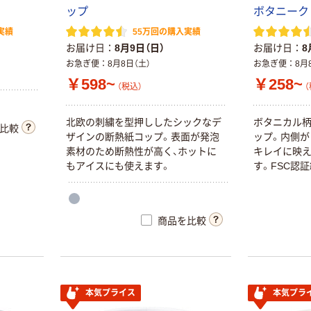
ップ
ボタニーク
実績
55万回の購入実績
お届け日
8月9日（日）
お届け日
8
お急ぎ便
8月8日（土）
お急ぎ便
8月
￥598~
￥258~
（税込）
（
北欧の刺繍を型押ししたシックなデ
ボタニカル
比較
ザインの断熱紙コップ。表面が発泡
ップ。内側が
素材のため断熱性が高く、ホットに
キレイに映
もアイスにも使えます。
す。FSC認
商品を比較
本気プライス
本気プラ