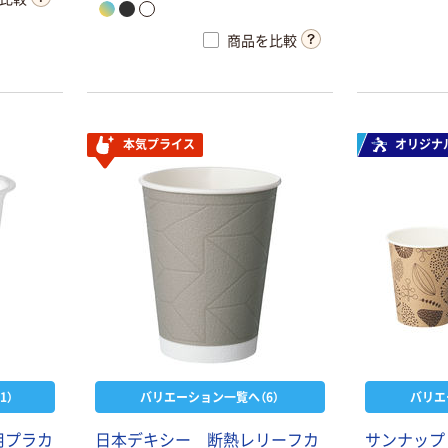
商品を比較
本気プライス
オリジナ
1）
バリエーション一覧へ（6）
バリエ
用プラカ
日本デキシー 断熱レリーフカ
サンナップ