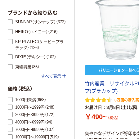
ブランドから絞り込む
SUNNAP（サンナップ）（372）
HEIKO（ヘイコー）（216）
KP PLATEC（ケーピープラ
テック）（126）
DIXIE（デキシー）（102）
東罐興業（85）
バリエーション一覧へ（7
すべて表示
竹内産業 リサイクルP
価格（税込）
プ(プラカップ)
1000円未満（668）
8万回の購入
1000円～1999円（248）
お届け日
8月8日（土）以降
2000円～3999円（172）
￥490~
（税込）
4000円～6999円（94）
7000円～9999円（107）
爽やかなデザインが好印象
10000円～19999円（519）