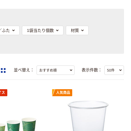
／ふた
1袋当たり個数
材質
並べ替え：
表示件数：
イス
人気商品