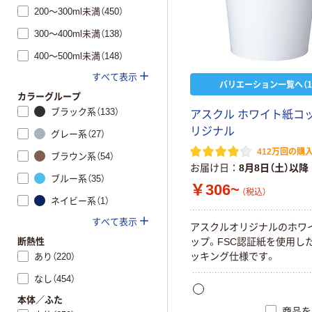
200～300ml未満（450）
300～400ml未満（138）
400～500ml未満（148）
すべて表示
バリエーション一覧へ（1
カラーグループ
ブラック系（133）
アスクル ホワイト紙コッ
リジナル
グレー系（27）
412万回の購
ブラウン系（54）
お届け日
8月8日（土）以降
ブルー系（35）
￥306~
（税込）
ネイビー系（1）
すべて表示
アスクルオリジナルのホワ
断熱性
ップ。FSC認証紙を使用し
ッキング仕様です。
あり（220）
なし（454）
本体／ふた
商品を