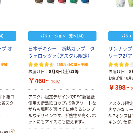
4）
バリエーション一覧へ（14）
バリエ
プ オ
日本デキシー 断熱カップ タ
サンナップ
ヴォロッツァ（アスクル限定）
リーフ2（
入実績
155万回の購入実績
お届け日
8月8日（土）以降
お届け日
8
お急ぎ便
8月
￥460~
（税込）
￥398~
（
イト紙コ
アスクル限定デザインでFSC認証紙
た省スタ
使用の断熱紙コップ。5色アソートな
アスクル限定
がらも場所を選ばずに使えるシンプ
爽やかなリー
ルなデザインです。断熱性が高く、ホ
5、7オンス
ットにもアイスにも使えます。
キング」仕様
比較