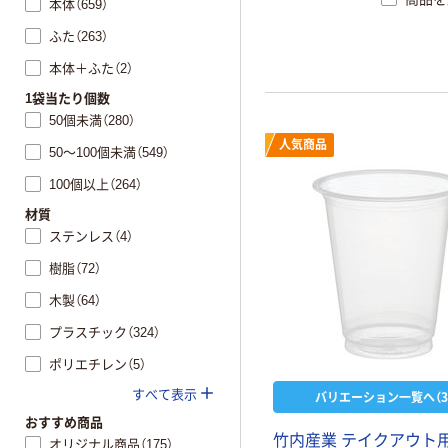
本体（659）
ふた（263）
本体＋ふた（2）
1袋当たり個数
50個未満（280）
人気商品
50～100個未満（549）
100個以上（264）
材質
ステンレス（4）
樹脂（72）
木製（64）
プラスチック（324）
ポリエチレン（5）
すべて表示
バリエーション一覧へ（3
おすすめ商品
竹内産業 テイクアウト
オリジナル商品（175）