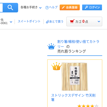
各種お手続き
ヘルプ
け先
0
スイートポイント
カゴ
点
あとで買う
-0061
割り箸/楊枝/使い捨てカトラ
の
リー
売れ筋ランキング
ストリックスデザイン 竹天削
箸