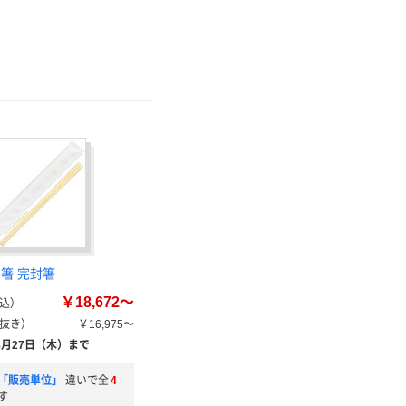
割箸 完封箸
￥18,672～
込）
抜き）
￥16,975～
8月27日（木）まで
「販売単位」
違いで全
4
す