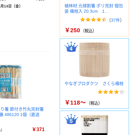
植林材 元禄割箸 ポリ完封 個包
8月14日（金）
装 楊枝入 20.3cm 1…
（
37件
）
￥250
（税込）
やなぎプロダクツ さくら楊枝
￥118～
（税込）
割り箸 節付き竹丸完封箸
膳 486120 1個（直送
￥371
)