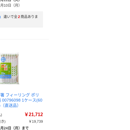
8月11日（火）
8月10日（月）
」
違いで全
2
商品ありま
割箸 フィーリング ポリ
00796098 1ケース(60
))（直送品）
￥21,712
)
き)
￥19,739
8月24日（月）まで