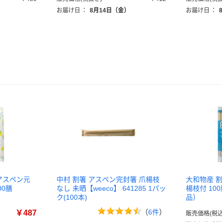
）
お届け日
：
8月14日（金）
お届け日
：
アスペン元
中村 割箸 アスペン完封箸 爪楊枝
大和物産 
00膳
なし 未晒【weeco】 641285 1パッ
楊枝付 100
ク(100本)
品）
（
6件
）
￥487
販売価格(税込