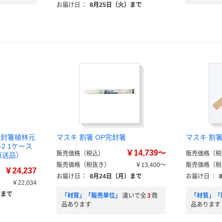
お届け日
：
8月25日（火）まで
完封箸植林元
マスキ 割箸 OP完封箸
マスキ 割箸
-2 1ケース
￥14,739～
販売価格（税込）
販売価格（税
（直送品）
販売価格（税抜き）
￥13,400～
販売価格（税
￥24,237
お届け日
：
8月24日（月）まで
お届け日
：
￥22,034
）まで
「材質」「販売単位」
違いで全
3
商
「材質」「
品あります
品あります