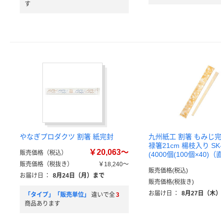
す
やなぎプロダクツ 割箸 紙完封
九州紙工 割箸 もみじ
禄箸21cm 楊枝入り SK
￥20,063～
販売価格（税込）
(4000個(100個×40)
販売価格（税抜き）
￥18,240～
販売価格(税込)
お届け日
：
8月24日（月）まで
販売価格(税抜き)
お届け日
：
8月27日（木
「タイプ」「販売単位」
違いで全
3
商品あります