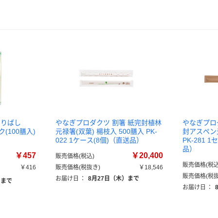
割りばし
やなぎプロダクツ 割箸 紙完封植林
やなぎプロ
ック(100膳入)
元禄箸(双葉) 楊枝入 500膳入 PK-
封アスペン元
022 1ケース(8個)（直送品）
PK-281 
品）
￥457
￥20,400
販売価格(税込)
販売価格(税込
￥416
販売価格(税抜き)
￥18,546
販売価格(税抜
お届け日
：
8月27日（木）まで
）まで
お届け日
：