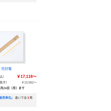
 完封箸
￥17,118～
込）
抜き）
￥15,562～
8月24日（月）まで
販売単位」
違いで全
3
商