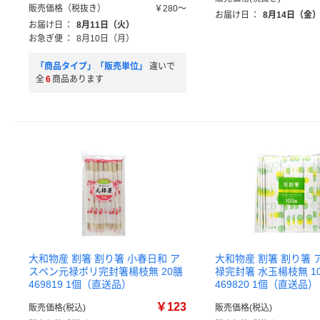
販売価格（税抜き）
￥280～
お届け日
：
8月14日（金
お届け日
：
8月11日（火）
お急ぎ便
：
8月10日（月）
「商品タイプ」「販売単位」
違いで
全
6
商品あります
大和物産 割箸 割り箸 小春日和 ア
大和物産 割箸 割り箸 
スペン元禄ポリ完封箸楊枝無 20膳
禄完封箸 水玉楊枝無 1
469819 1個（直送品）
469820 1個（直送品）
￥123
販売価格(税込)
販売価格(税込)