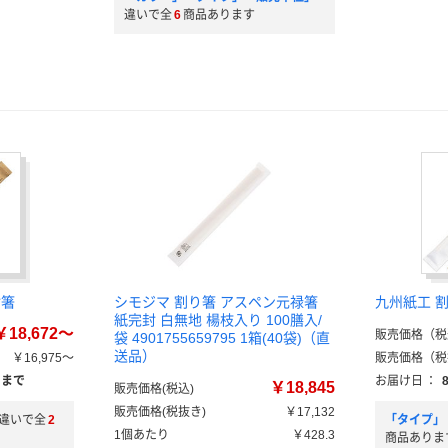
）
違いで全
6
商品あります
）
封箸
シモジマ 割り箸 アスペン元禄箸
九州紙工 
紙完封 白無地 楊枝入り 100膳入/
￥18,672～
販売価格（税
袋 4901755659795 1箱(40袋)（直
送品）
￥16,975～
販売価格（税
）まで
お届け日
：
￥18,845
販売価格(税込)
販売価格(税抜き)
￥17,132
違いで全
2
「タイプ」
1個あたり
￥428.3
商品ありま