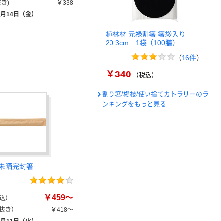
き)
￥338
8月14日（金）
植林材 元禄割箸 箸袋入り
20.3cm 1袋（100膳） …
（
16件
）
￥340
（税込）
割り箸/楊枝/使い捨てカトラリーのラ
ンキングをもっと見る
未晒完封箸
￥459～
込）
抜き）
￥418～