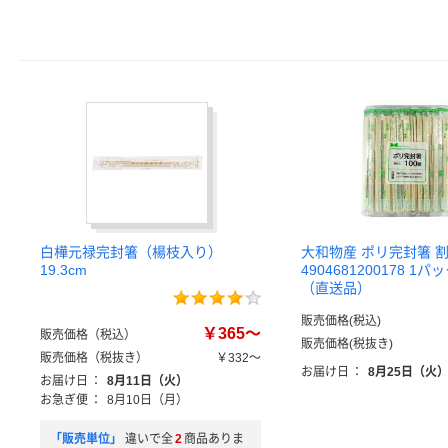
白樺元禄完封箸（楊枝入り）
大和物産 ポリ完封箸 
19.3cm
4904681200178 1パ
（直送品）
販売価格(税込)
￥365～
販売価格（税込）
販売価格(税抜き)
販売価格（税抜き）
￥332～
お届け日
：
8月25日（火
お届け日
：
8月11日（火）
お急ぎ便
：
8月10日（月）
「販売単位」
違いで全
2
商品ありま