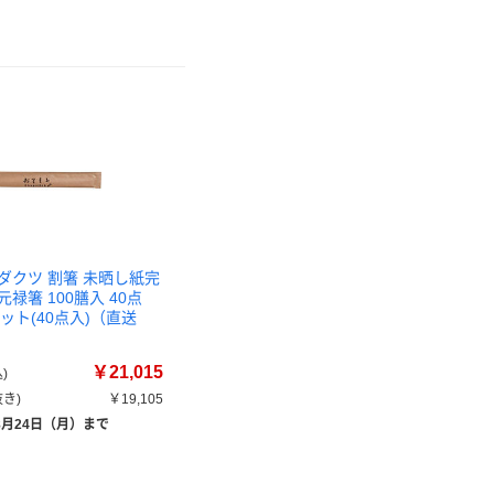
ダクツ 割箸 未晒し紙完
禄箸 100膳入 40点
1セット(40点入)（直送
￥21,015
)
き)
￥19,105
8月24日（月）まで