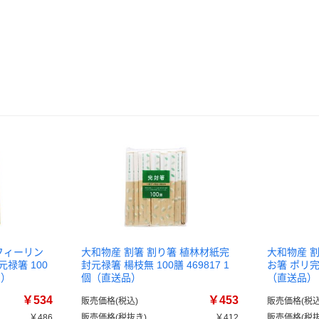
フィーリン
大和物産 割箸 割り箸 植林材紙完
大和物産 
禄箸 100
封元禄箸 楊枝無 100膳 469817 1
お箸 ポリ完封
品）
個（直送品）
（直送品）
￥534
￥453
販売価格(税込)
販売価格(税込
￥486
販売価格(税抜き)
￥412
販売価格(税抜