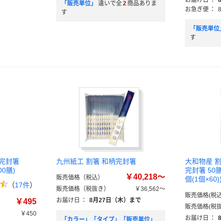
お届け日
：
）
「販売単位」
違いで全
2
商品ありま
お急ぎ便
：
す
「販売単位
す
完封箸
九州紙工 割箸 和柄完封箸
大和物産 
00膳)
完封箸 50膳 
￥40,218～
販売価格（税込）
個(1個×60
（
17件
）
販売価格（税抜き）
￥36,562～
販売価格(税込
お届け日
：
8月27日（木）まで
￥495
販売価格(税抜
￥450
お届け日
：
「カラー」「タイプ」「販売単位」