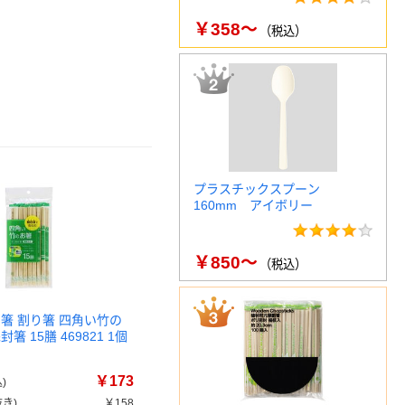
￥358～
（税込）
プラスチックスプーン
160mm アイボリー
￥850～
（税込）
割箸 割り箸 四角い竹の
箸 15膳 469821 1個
￥173
)
き)
￥158