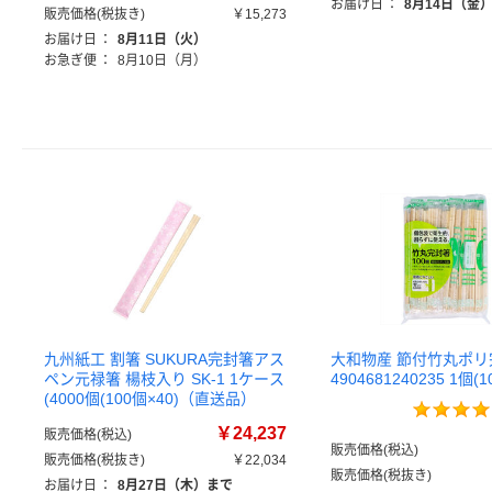
お届け日
：
8月14日（金
販売価格(税抜き)
￥15,273
お届け日
：
8月11日（火）
お急ぎ便
：
8月10日（月）
九州紙工 割箸 SUKURA完封箸アス
大和物産 節付竹丸ポリ
ペン元禄箸 楊枝入り SK-1 1ケース
4904681240235 1個(1
(4000個(100個×40)（直送品）
￥24,237
販売価格(税込)
販売価格(税込)
販売価格(税抜き)
￥22,034
販売価格(税抜き)
お届け日
：
8月27日（木）まで