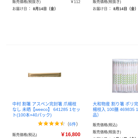
販売価格(税抜き)
￥112
販売価格(税抜き)
お届け日
：
8月14日（金）
お届け日
：
8月14日（金
中村 割箸 アスペン完封箸 爪楊枝
大和物産 割り箸 ポリ完
なし 未晒【weeco】 641285 1セッ
楊枝入 100膳 469835
ト(100本×40パック)
品）
（
6件
）
販売価格(税込)
販売価格(税抜き)
￥16,800
販売価格(税込)