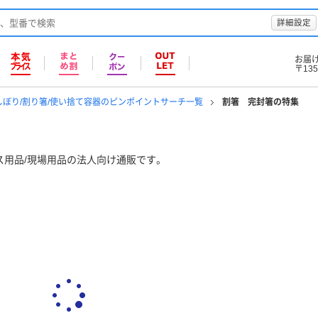
詳細設定
お届
〒135
しぼり/割り箸/使い捨て容器のピンポイントサーチ一覧
割箸 完封箸の特集
ス用品/現場用品の法人向け通販です。