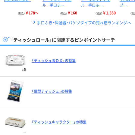
ル 手口ふ…
ル 手口ふ…
プ…
￥178～
￥160
￥1,550
（税込）
（税込）
（税込）
（税
手口ふき・保温器・バケツタイプの売れ筋ランキングへ
「ティッシュロール」に関連するピンポイントサーチ
「ティッシュＢＯＸ」の特集
「薄型ティッシュ」の特集
「ティッシュキャラクター」の特集