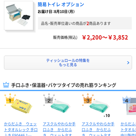
簡易トイレ オプション
お届け日：8月10日（月）
2
品名・販売単位違いの商品が
商品あります
￥2,200～￥3,852
販売価格(税込)
ティッシュロールの特集を
もっと見る
手口ふき・保温器・バケツタイプの売れ筋ランキング
からだふき ウェッ
アスクルやわらか手
アスクルやわらか手
からだふ
トタオルレック 手口
口ふき からだふ
口ふき からだふ
トタオル
ふき E90446 1…
き ウェットタオ
き ウェットタオ
中川製作