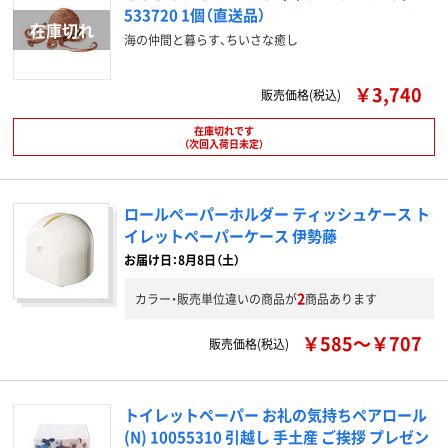
533720 1個（直送品）
海の仲間と暮らす、ちいさな癒し
￥3,740
販売価格(税込)
在庫切れです
（次回入荷日未定）
ロールぺーパーホルダー ティッシュケース ト
イレットペーパーケース 伊勢藤
お届け日：8月8日（土）
2
カラー・販売単位違いの商品が
商品あります
￥585～￥707
販売価格(税込)
トイレットペーパー お礼の気持ちペアロール
(N) 10055310 引越し 手土産 ご挨拶 プレゼン