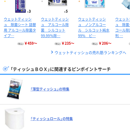
ウェットティッシ
ウェットティッシ
ウェットティッシ
ウェット
ュ 除菌シート 詰替
ュ アルコール除
ュ ノンアルコー
ュ 除菌
用 アルコール除菌タ
菌 シルコット
ル シルコット純水
コール除
イプ…
99.99％除…
99% ピ…
判 …
￥459～
￥235～
￥206～
（税込）
（税込）
（税込）
ウェットティッシュの売れ筋ランキングへ
「ティッシュＢＯＸ」に関連するピンポイントサーチ
「薄型ティッシュ」の特集
「ティッシュロール」の特集