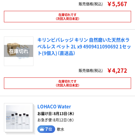
￥5,567
販売価格(税込)
在庫切れです
（次回入荷日未定）
キリンビバレッジ キリン 自然磨いた天然水ラ
ベルレス ペット 2L x9 4909411090692 1セッ
ト(9個入)（直送品）
￥4,272
販売価格(税込)
在庫切れです
（次回入荷日未定）
LOHACO Water
お届け日：
8月13日（木）
お急ぎ便：
8月12日（水）
軟水