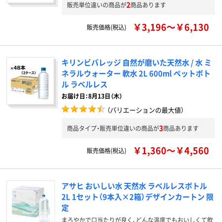
2
販売単位違いの商品が
商品あります
￥3,196～￥6,130
販売価格(税込)
キリンビバレッジ 自然が磨いた天然水 / 水 ミ
ネラルウォーター 軟水 2L 600ml ペットボト
ル ラベルレス
お届け日：8月13日（木）
（バリエーションの最大値）
3
商品タイプ・販売単位違いの商品が
商品あります
￥1,360～￥4,560
販売価格(税込)
アサヒ おいしい水 天然水 ラベルレスボトル
2L 1セット（9本入×2箱）デザインカートン 限
定
まろやかで口当たりが良く、どんな温度でもおいしくて飲