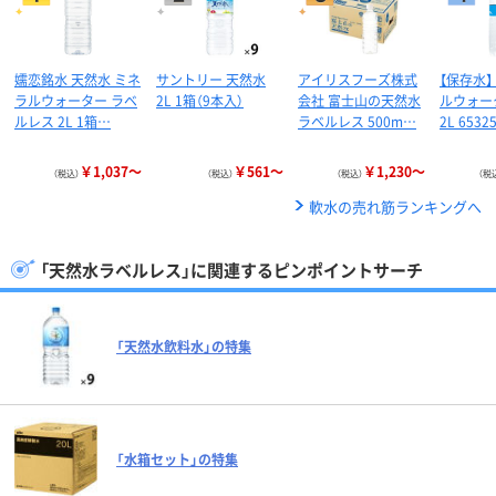
嬬恋銘水 天然水 ミネ
サントリー 天然水
アイリスフーズ株式
【保存水】
ラルウォーター ラベ
2L 1箱（9本入）
会社 富士山の天然水
ルウォー
ルレス 2L 1箱…
ラベルレス 500m…
2L 6532
￥1,037～
￥561～
￥1,230～
（税込）
（税込）
（税込）
（税
軟水の売れ筋ランキングへ
「天然水ラベルレス」に関連するピンポイントサーチ
「天然水飲料水」の特集
「水箱セット」の特集