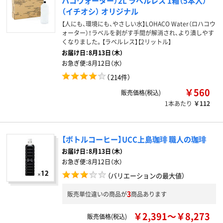
ハコウォーター）2L ラベルレス 1箱（5本入）
（イチオシ） オリジナル
【人にも、環境にも、やさしい水】LOHACO Water（ロハコウ
ォーター）！ラベルを剥がす手間が解消され、より潰しやす
くなりました。【ラベルレス】【2リットル】
お届け日：
8月13日（木）
お急ぎ便：
8月12日（水）
（
214件
）
￥560
販売価格(税込)
1本あたり
￥112
【ボトルコーヒー】UCC上島珈琲 職人の珈琲
お届け日：
8月13日（木）
お急ぎ便：
8月12日（水）
（バリエーションの最大値）
3
販売単位違いの商品が
商品あります
￥2,391～￥8,273
販売価格(税込)