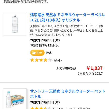
場用品/医療・介護用品の通販です。
嬬恋銘水 天然水 ミネラルウォーター ラベルレ
ス 2L 1箱（10本入） オリジナル
天然のミネラルをほど良く含んだ軟水で、コーヒー、日本
茶、炊飯などにご利用いただくと、一層おいしくお召し上
がりいただけます。【2リットル】
お届け日：
8月13日（木）
お急ぎ便：
8月12日（水）
軟水
（
96件
）
￥1,037
販売価格(税込)
1本あたり
￥103.7
サントリー 天然水 ミネラルウォーター ペット
ボトル
お届け日：8月13日（木）
（バリエーションの最大値）