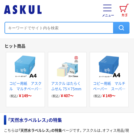
カゴ
メニュー
ヒット商品
コピー用紙 アスク
アスクル はたらく
コピー用紙 マルチ
ル マルチペーパー
ふせん 75×75mm
ペーパー スーパー
スーパーホワイト+
エコノミー+
￥149～
￥407～
￥149～
（税込）
（税込）
（税込）
「天然水ラベルレス」の特集
こちらは
「天然水ラベルレス」の特集
ページです。アスクルは、オフィス用品/現