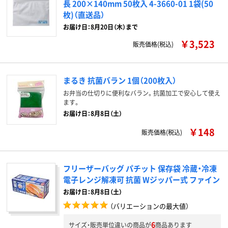
長 200×140mm 50枚入 4-3660-01 1袋(50
枚)（直送品）
お届け日：8月20日（木）まで
￥3,523
販売価格(税込)
まるき 抗菌バラン 1個（200枚入）
お弁当の仕切りに便利なバラン。抗菌加工で安心して使え
ます。
お届け日：8月8日（土）
￥148
販売価格(税込)
フリーザーバッグ パチット 保存袋 冷蔵・冷凍
電子レンジ解凍可 抗菌 Wジッパー式 ファイン
お届け日：8月8日（土）
（バリエーションの最大値）
6
サイズ・販売単位違いの商品が
商品あります