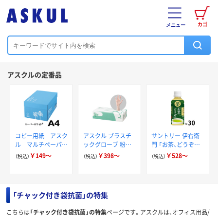
カゴ
メニュー
アスクルの定番品
コピー用紙 アスク
アスクル プラスチ
サントリー 伊右衛
ル マルチペーパー
ックグローブ 粉な
門 「お茶、どうぞ。」
スーパーホワイト+
し（パウダーフリー）
緑茶
￥149～
￥398～
￥528～
（税込）
（税込）
（税込）
「チャック付き袋抗菌」の特集
こちらは
「チャック付き袋抗菌」の特集
ページです。アスクルは、オフィス用品/