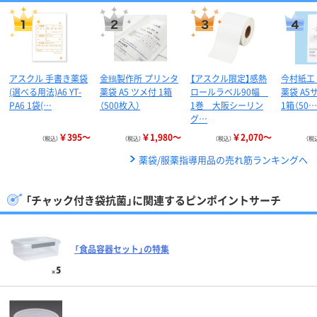
アスクル 手書き薬袋
金鵄製作所 プリンタ
【アスクル限定】感熱
今村紙工
(選べる用法)A6 YT-
薬袋 A5 ツメ付 1箱
ロールラベル90幅
薬袋 A5サ
PA6 1袋(…
（500枚入）
1巻 大阪シーリン
1箱（50…
グ…
￥395～
￥1,980～
￥2,070～
（税込）
（税込）
（税込）
（税
薬袋/服薬指導用品の売れ筋ランキングへ
「チャック付き袋抗菌」に関連するピンポイントサーチ
「食品容器セット」の特集