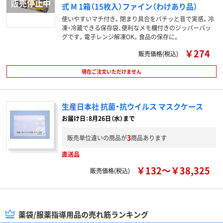
式 M 1箱（15枚入）ファイン（わけあり品）
使いやすいマチ付き。閉まり具合をパチッと音で実感。冷
凍・冷蔵できる保存袋、便利なメモ欄付きのジッパーバッ
グです。電子レンジ解凍OK。食品の保存に。
￥274
販売価格(税込)
現在ご注文いただけません
生産日本社 抗菌・抗ウイルス マスクケース
お届け日：8月26日（水）まで
3
販売単位違いの商品が
商品あります
直送品
￥132～￥38,325
販売価格(税込)
薬袋/服薬指導用品の売れ筋ランキング