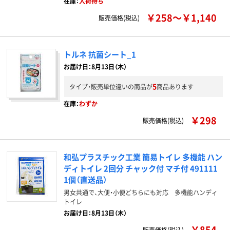
在庫：
入荷待ち
￥258～￥1,140
販売価格(税込)
トルネ 抗菌シート_1
お届け日：8月13日（木）
5
タイプ・販売単位違いの商品が
商品あります
在庫：
わずか
￥298
販売価格(税込)
和弘プラスチック工業 簡易トイレ 多機能 ハン
ディトイレ 2回分 チャック付 マチ付 491111
1個（直送品）
男女共通で、大便・小便どちらにも対応 多機能ハンディ
トイレ
お届け日：8月13日（木）
￥854
販売価格(税込)