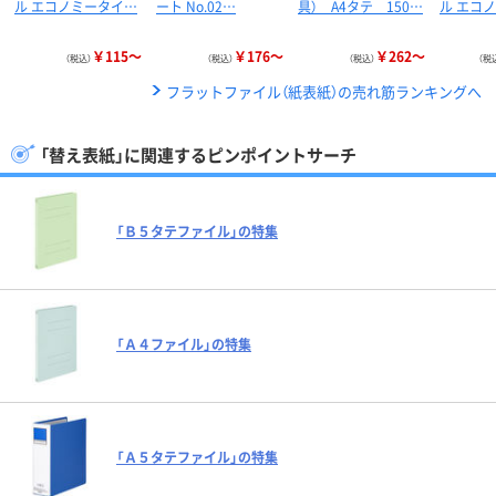
ル エコノミータイ…
ート No.02…
具） A4タテ 150…
ル エコ
￥115～
￥176～
￥262～
（税込）
（税込）
（税込）
（税
フラットファイル（紙表紙）の売れ筋ランキングへ
「替え表紙」に関連するピンポイントサーチ
「Ｂ５タテファイル」の特集
「Ａ４ファイル」の特集
「Ａ５タテファイル」の特集