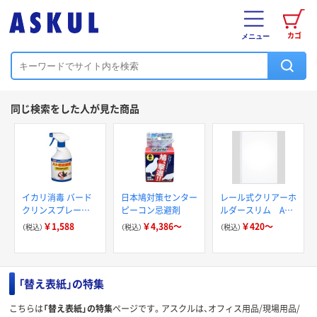
カゴ
メニュー
同じ検索をした人が見た商品
イカリ消毒 バード
日本鳩対策センター
レール式クリアーホ
クリンスプレー
ピーコン忌避剤
ルダースリム A4
420ml 205691 1個
タテ 10枚とじ
￥1,588
￥4,386～
￥420～
（税込）
（税込）
（税込）
アスクル
「替え表紙」の特集
こちらは
「替え表紙」の特集
ページです。アスクルは、オフィス用品/現場用品/