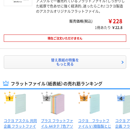
アスクルで一番売れているフラットファイル！しっかりし
た紙厚で色あせに強く経済的、迷ったらこれ！コクヨ製造
のアスクルオリジナルフラットファイル。
￥228
販売価格(税込)
1冊あたり
￥22.8
現在ご注文いただけません
替え表紙の特集を
もっと見る
フラットファイル（紙表紙）の売れ筋ランキング
コクヨ アスクル 共同
プラス フラットファ
コクヨ フラットフ
コクヨ 
企画 フラットファイ
イル A4タテ 7色アソ
ァイルＶ（樹脂製とじ
企画 フ