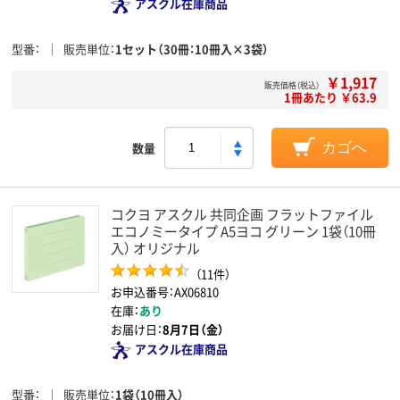
アスクル在庫商品
型番
販売単位
1セット（30冊：10冊入×3袋）
￥1,917
販売価格（税込）
1冊あたり ￥63.9
数量
カゴへ
コクヨ アスクル 共同企画 フラットファイル
エコノミータイプ A5ヨコ グリーン 1袋（10冊
入） オリジナル
（11件）
お申込番号：AX06810
在庫：
あり
お届け日：
8月7日（金）
アスクル在庫商品
型番
販売単位
1袋（10冊入）