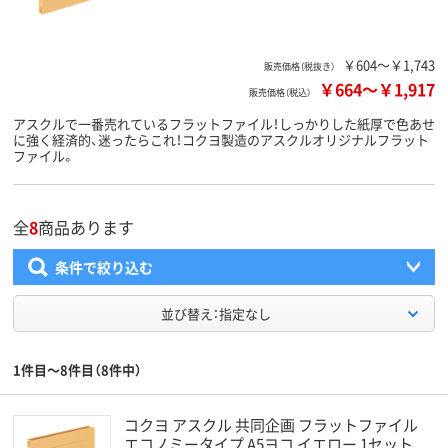
￥604～￥1,743
販売価格（税抜き）
￥664
～
￥1,917
販売価格（税込）
アスクルで一番売れているフラットファイル！しっかりした紙厚で色あせ
に強く経済的、迷ったらこれ！コクヨ製造のアスクルオリジナルフラット
ファイル。
全
8
商品あります
条件で絞り込む
並び替え：指定なし
1件目～8件目（8件中）
コクヨ アスクル 共同企画 フラットファイル
エコノミータイプ A5ヨコ イエロー 1セット