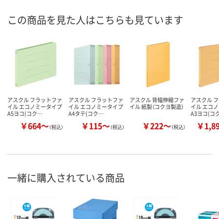
この商品を見た人はこちらも見ています
アスクル フラットファ
アスクル フラットファ
アスクル 背幅伸縮ファ
アスクル 
イル エコノミータイプ
イル エコノミータイプ
イル 紙製（コクヨ製造）
イル エコ
A5ヨコ(コク…
A4タテ(コク…
A3ヨコ(コ
￥664～
￥115～
￥222～
￥1,8
（税込）
（税込）
（税込）
一緒に購入されている商品