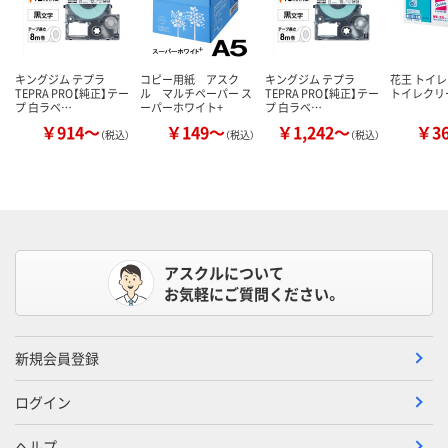
キングジム テプラ
コピー用紙 アスク
キングジム テプラ
花王 トイ
TEPRA PRO【純正】テー
ル マルチペーパー ス
TEPRA PRO【純正】テー
トイレクリ
プ 白ラベ…
ーパーホワイト+
プ 白ラベ…
￥914～
￥149～
￥1,242～
￥3
（税込）
（税込）
（税込）
アスクルについて
お気軽にご質問ください。
新規会員登録
ログイン
ヘルプ