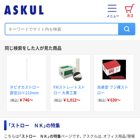
カゴ
メニュー
同じ検索をした人が見た商品
タピオカストロー
FMストレートスト
尚美堂 フジ裸スト
直径10×210mm
ロー 大黒工業
ロー
￥746～
￥1,012～
￥630～
（税込）
（税込）
（税込）
「ストロー ＮＫ」の特集
こちらは
「ストロー ＮＫ」の特集
ページです。アスクルは、オフィス用品/現場