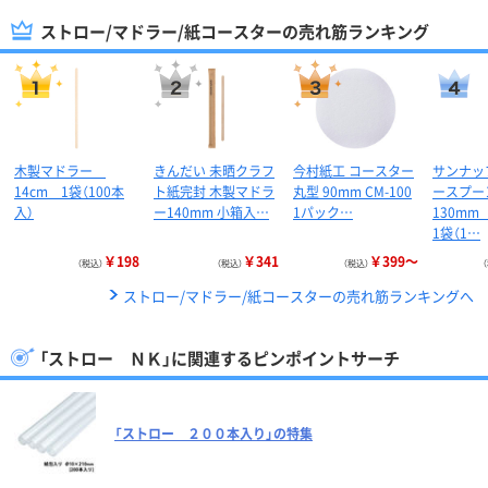
ストロー/マドラー/紙コースターの売れ筋ランキング
木製マドラー
きんだい 未晒クラフ
今村紙工 コースター
サンナッ
14cm 1袋（100本
ト紙完封 木製マドラ
丸型 90mm CM-100
ースプ
入）
ー140mm 小箱入…
1パック…
130m
1袋（1…
￥198
￥341
￥399～
（税込）
（税込）
（税込）
ストロー/マドラー/紙コースターの売れ筋ランキングへ
「ストロー ＮＫ」に関連するピンポイントサーチ
「ストロー ２００本入り」の特集