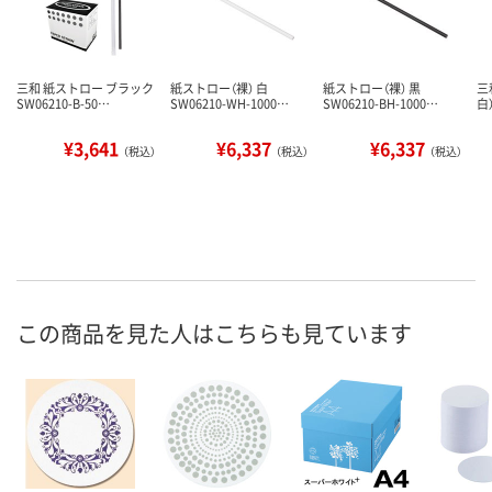
三和 紙ストロー ブラック
紙ストロー（裸） 白
紙ストロー（裸） 黒
三
SW06210-B-50…
SW06210-WH-1000…
SW06210-BH-1000…
白）
¥3,641
¥6,337
¥6,337
（税込）
（税込）
（税込）
この商品を見た人はこちらも見ています