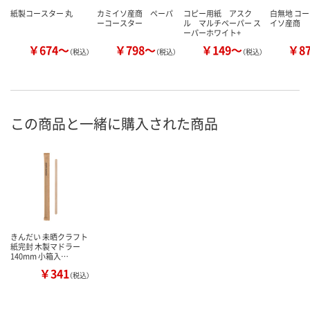
紙製コースター 丸
カミイソ産商 ペーパ
コピー用紙 アスク
白無地 コー
ーコースター
ル マルチペーパー ス
イソ産商
ーパーホワイト+
￥674～
￥798～
￥149～
￥8
（税込）
（税込）
（税込）
この商品と一緒に購入された商品
きんだい 未晒クラフト
紙完封 木製マドラー
140mm 小箱入…
￥341
（税込）