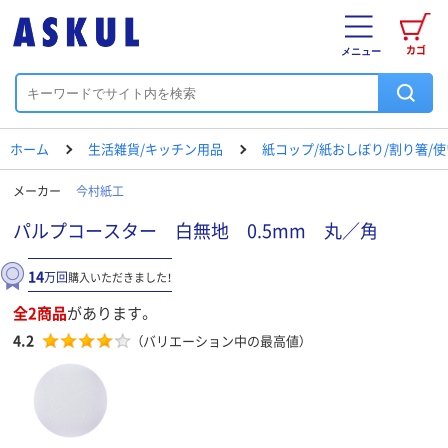
カゴ
メニュー
ホーム
生活雑貨/キッチン用品
紙コップ/紙おしぼり/割り箸/
メーカー
今村紙工
パルプコースター 白無地 0.5mm 丸／角
14
万回
購入いただきました！
全2商品
があります。
4.2
（バリエーション中の最高値）