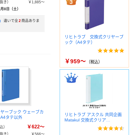
抜き）
￥1,885～
8月8日（土）
」
違いで全
2
商品ありま
リヒトラブ 交換式クリヤーブ
ック（A4タテ）
￥959～
（税込）
リヤーブック ウェーブカ
リヒトラブ アスクル 共同企画
 A4タテ以外
Matakul 交換式クリア…
￥622～
込）
抜き）
￥566～