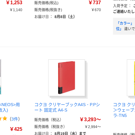
￥1,253
￥737
販売価格(税込)
入荷予定
：
￥1,140
販売価格(税抜き)
￥670
ご連絡いたし
お届け日
：
8月8日（土）
「カラー」
位」
違いで
NEOS>用
コクヨ クリヤーブックA4S・P.Pシ
コクヨ ク
枚入)
ート 固定式 A4-S
＞ウェーブ
ラ-TN5
（
3件
）
￥3,293～
販売価格（税込）
販売価格（税抜き）
￥2,994～
￥425
お届け日
：
8月19日（水）まで