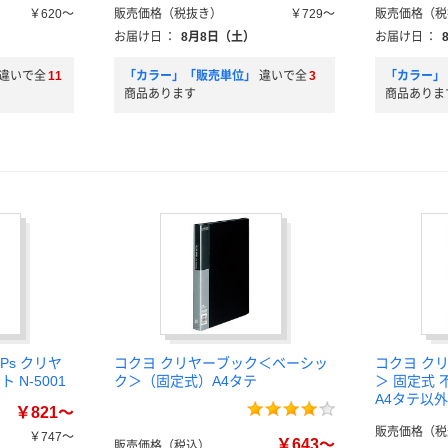
￥620～
販売価格（税抜き）
￥729～
販売価格（税
お届け日
：
8月8日（土）
お届け日
：
違いで全
11
「カラー」「販売単位」
違いで全
3
「カラー」
商品あります
商品ありま
Ps クリヤ
コクヨ クリヤーブック＜ベーシッ
コクヨ クリ
 N-5001
ク＞（固定式）A4タテ
＞ 固定式
A4タテ以外 
￥821～
販売価格（税
￥747～
￥643～
販売価格（税込）