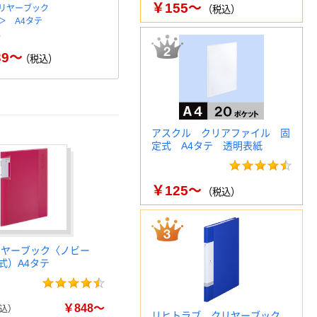
￥155～
リヤーブック
コクヨ クリヤーブック替紙Ｐ
リヒトラブ
（税込）
＞ A4タテ
ＯＳＩＴＹ
ブック（A4
￥560～
（税込）
39～
￥
（税込）
アスクル クリアファイル 固
定式 A4タテ 透明表紙
￥125～
（税込）
リヤーブック〈ノビー
式）A4タテ
￥848～
込）
リヒトラブ クリヤーブック