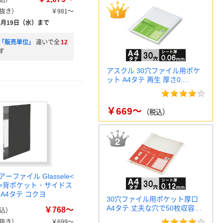
込）
抜き）
￥981～
8月19日（水）まで
「販売単位」
違いで全
12
す
アスクル 30穴ファイル用ポケ
ット A4タテ 再生 厚さ0.…
￥669～
（税込）
ーファイル Glassele<
>背ポケット・サイドス
A4タテ コクヨ
30穴ファイル用ポケット厚口
A4タテ 丈夫な穴で50枚収容…
￥768～
込）
抜き）
￥699～