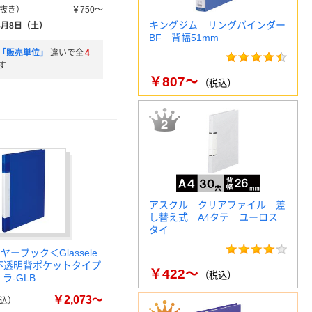
抜き）
￥750～
キングジム リングバインダー
8月8日（土）
BF 背幅51mm
「販売単位」
違いで全
4
す
￥807～
（税込）
アスクル クリアファイル 差
し替え式 A4タテ ユーロス
タイ…
ヤーブック＜Glassele
 不透明背ポケットタイプ
￥422～
（税込）
ラ-GLB
￥2,073～
込）