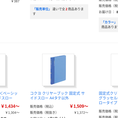
販売価格（税
￥387
販売価格（税
「販売単位」
違いで全
2
商品ありま
お届け日
：
す
「カラー」
商品ありま
ク＜ベーシッ
コクヨ クリヤーブック 固定式 サ
固定式クリア
ドスロー
イドスロー A4タテ以外
グラッセル
ロータイプ 
￥1,434～
￥1,509～
販売価格（税込）
販売価格（税
￥1,304～
販売価格（税抜き）
￥1,372～
販売価格（税