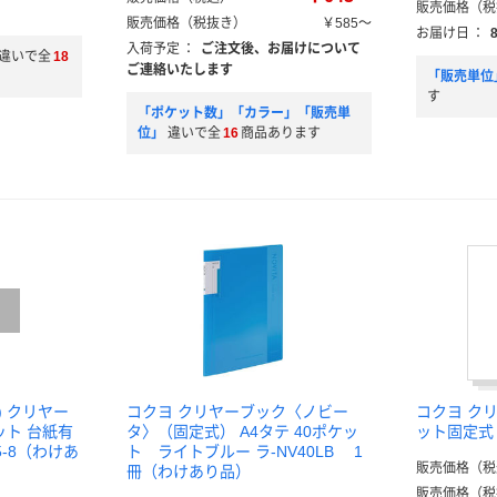
販売価格（税
販売価格（税抜き）
￥585～
お届け日
：
入荷予定
：
ご注文後、お届けについて
違いで全
18
ご連絡いたします
「販売単位
す
「ポケット数」「カラー」「販売単
位」
違いで全
16
商品あります
.) クリヤー
コクヨ クリヤーブック〈ノビー
コクヨ ク
ット 台紙有
タ〉（固定式） A4タテ 40ポケッ
ット固定式
5-8（わけあ
ト ライトブルー ラ-NV40LB 1
販売価格（税
冊（わけあり品）
販売価格（税