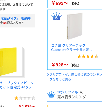
￥693～
（税込）
ご注文後、お届けについて
ます
「商品タイプ」「販売単
全
54
商品あります
コクヨ クリアーブック
Glassele<グラッセル> 差し…
￥928～
（税込）
クリアファイル差し替え式のランキン
グをもっと見る
リヤーブック＜ノビータ
カット 固定式 A4タテ
の
30穴リフィル
売れ筋ランキング
￥1,079～