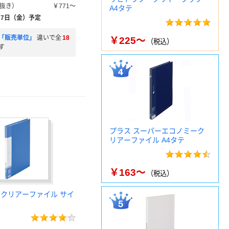
抜き）
￥771～
A4タテ
月7日（金）予定
「販売単位」
違いで全
18
￥225～
（税込）
す
プラス スーパーエコノミーク
リアーファイル A4タテ
￥163～
（税込）
 クリアーファイル サイ