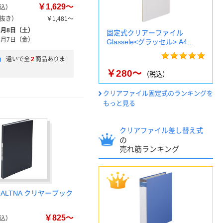
￥1,629～
込）
抜き）
￥1,481～
8月8日（土）
固定式クリアーファイル
8月7日（金）
Glassele<グラッセル> A4…
」
違いで全
2
商品ありま
￥280～
（税込）
クリアファイル固定式のランキングを
もっと見る
クリアファイル差し替え式
の
売れ筋ランキング
ALTNA クリヤーブック
￥825～
込）