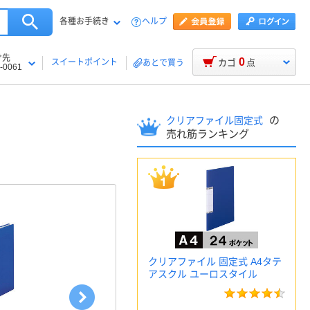
各種お手続き
ヘルプ
け先
0
スイートポイント
カゴ
点
あとで買う
-0061
の
クリアファイル固定式
売れ筋ランキング
クリアファイル 固定式 A4タテ
アスクル ユーロスタイル