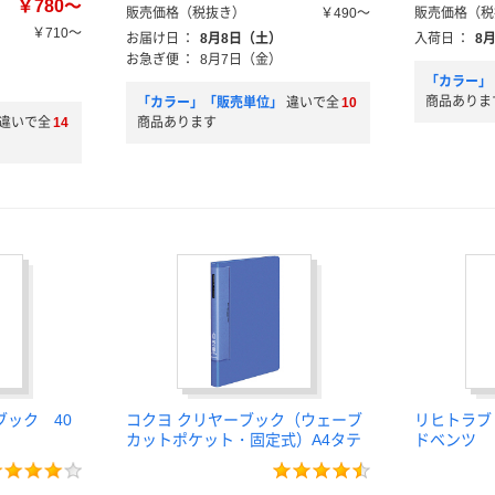
￥780～
販売価格（税抜き）
￥490～
販売価格（税
￥710～
お届け日
：
8月8日（土）
入荷日
：
8
お急ぎ便
：
8月7日（金）
「カラー」
商品ありま
「カラー」「販売単位」
違いで全
10
違いで全
14
商品あります
ック 40
コクヨ クリヤーブック（ウェーブ
リヒトラブ
カットポケット・固定式）A4タテ
ドベンツ