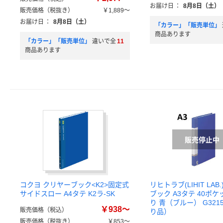
お届け日
：
8月8日（土）
販売価格（税抜き）
￥1,889～
お届け日
：
8月8日（土）
「カラー」「販売単位」
商品あります
「カラー」「販売単位」
違いで全
11
商品あります
コクヨ クリヤーブック<K2>固定式
リヒトラブ(LIHIT LAB
サイドスロー A4タテ K2ラ-SK
ブック A3タテ 40ポケ
り 青（ブルー） G321
￥938～
販売価格（税込）
り品）
販売価格（税抜き）
￥853～