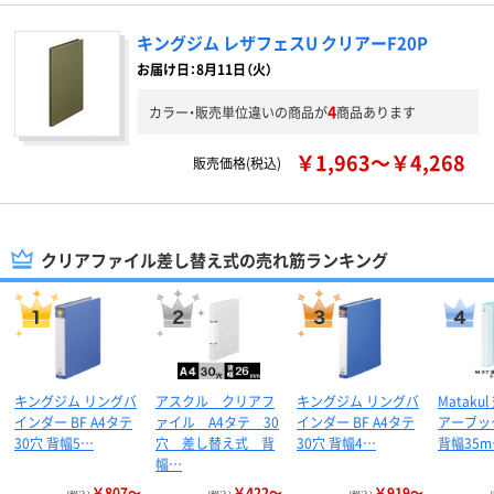
キングジム レザフェスU クリアーF20P
お届け日：8月11日（火）
4
カラー・販売単位違いの商品が
商品あります
￥1,963～￥4,268
販売価格(税込)
クリアファイル差し替え式の売れ筋ランキング
キングジム リングバ
アスクル クリアフ
キングジム リングバ
Mataku
インダー BF A4タテ
ァイル A4タテ 30
インダー BF A4タテ
アーブック
30穴 背幅5…
穴 差し替え式 背
30穴 背幅4…
背幅35m
幅…
￥807～
￥422～
￥919～