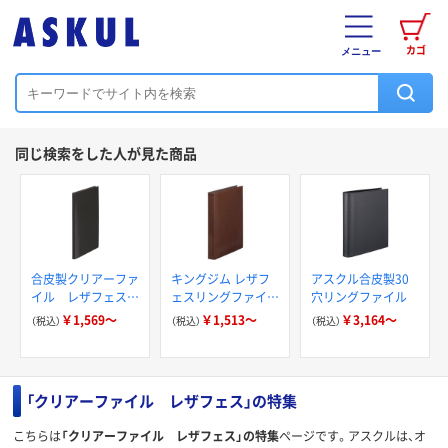
カゴ
メニュー
同じ検索をした人が見た商品
合皮製クリアーファ
キングジム レザフ
アスクル合皮製30
イル レザフェス
ェスリングファイル
穴リングファイル
20ポケット キング
A4 タテ型 1961LF
￥1,569～
￥1,513～
￥3,164～
（税込）
（税込）
（税込）
ジム
「クリアーファイル レザフェス」の特集
こちらは
「クリアーファイル レザフェス」の特集
ページです。アスクルは、オ