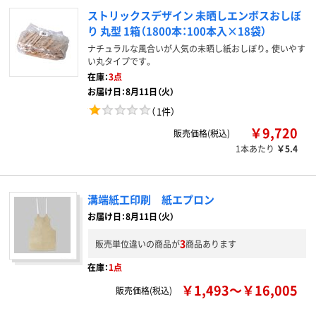
ストリックスデザイン 未晒しエンボスおしぼ
り 丸型 1箱（1800本：100本入×18袋）
ナチュラルな風合いが人気の未晒し紙おしぼり。使いやす
い丸タイプです。
在庫：
3点
お届け日：8月11日（火）
（
1件
）
￥9,720
販売価格(税込)
1本あたり
￥5.4
溝端紙工印刷 紙エプロン
お届け日：8月11日（火）
3
販売単位違いの商品が
商品あります
在庫：
1点
￥1,493～￥16,005
販売価格(税込)