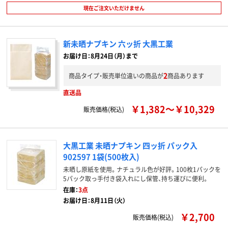
現在ご注文いただけません
新未晒ナプキン 六ッ折 大黒工業
お届け日：8月24日（月）まで
2
商品タイプ・販売単位違いの商品が
商品あります
直送品
￥1,382～￥10,329
販売価格(税込)
大黒工業 未晒ナプキン 四ッ折 パック入
902597 1袋(500枚入)
未晒し原紙を使用。ナチュラル色が好評。100枚1パックを
5パック取っ手付き袋入れにし保管、持ち運びに便利。
在庫：
3点
お届け日：8月11日（火）
￥2,700
販売価格(税込)