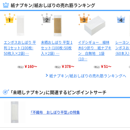
紙ナプキン/紙おしぼりの売れ筋ランキング
エンボスおしぼり 平
未晒おしぼり 平型 1
イデシギョー 植林
レーヨン
判 1セット（100枚：
セット（100枚：50枚
木6つ折り 紙ナプキ
ンボスお
50枚入×2袋）…
入×2袋） …
ン 白無地 1袋
（60本入）
（10…
￥160～
￥378～
￥51～
（税込）
（税込）
（税込）
紙ナプキン/紙おしぼりの売れ筋ランキングへ
「未晒しナプキン」に関連するピンポイントサーチ
「不織布 おしぼり平型」の特集