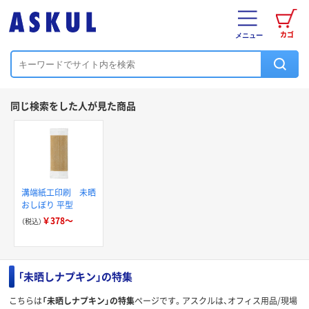
カゴ
メニュー
同じ検索をした人が見た商品
溝端紙工印刷 未晒
おしぼり 平型
￥378～
（税込）
「未晒しナプキン」の特集
こちらは
「未晒しナプキン」の特集
ページです。アスクルは、オフィス用品/現場