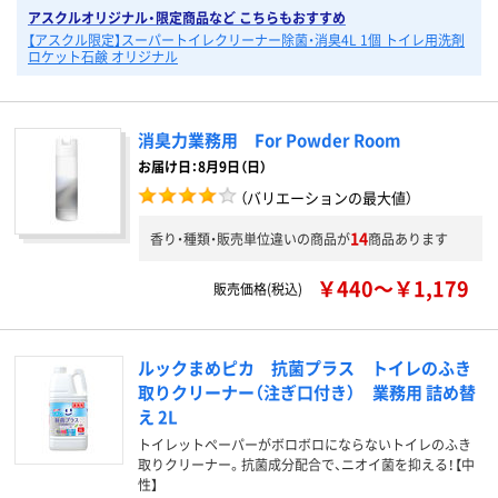
アスクルオリジナル・限定商品など こちらもおすすめ
【アスクル限定】スーパートイレクリーナー除菌・消臭4L 1個 トイレ用洗剤
ロケット石鹸 オリジナル
消臭力業務用 For Powder Room
お届け日：8月9日（日）
（バリエーションの最大値）
14
香り・種類・販売単位違いの商品が
商品あります
￥440～￥1,179
販売価格(税込)
ルックまめピカ 抗菌プラス トイレのふき
取りクリーナー（注ぎ口付き） 業務用 詰め替
え 2L
トイレットペーパーがボロボロにならないトイレのふき
取りクリーナー。抗菌成分配合で、ニオイ菌を抑える！【中
性】