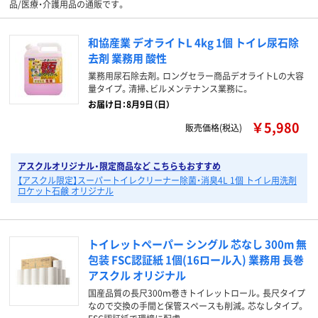
品/医療・介護用品の通販です。
和協産業 デオライトL 4kg 1個 トイレ尿石除
去剤 業務用 酸性
業務用尿石除去剤。ロングセラー商品デオライトLの大容
量タイプ。清掃、ビルメンテナンス業務に。
お届け日：8月9日（日）
￥5,980
販売価格(税込)
アスクルオリジナル・限定商品など こちらもおすすめ
【アスクル限定】スーパートイレクリーナー除菌・消臭4L 1個 トイレ用洗剤
ロケット石鹸 オリジナル
トイレットペーパー シングル 芯なし 300m 無
包装 FSC認証紙 1個(16ロール入) 業務用 長巻
アスクル オリジナル
国産品質の長尺300ｍ巻きトイレットロール。長尺タイプ
なので交換の手間と保管スペースも削減。芯なしタイプ。