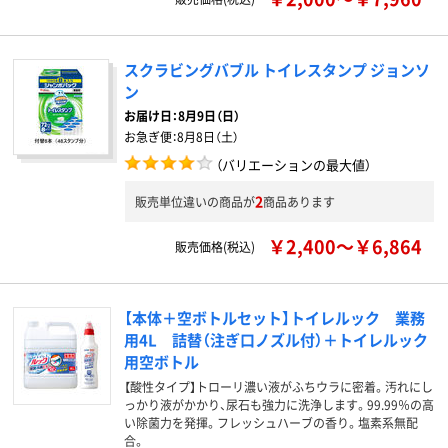
スクラビングバブル トイレスタンプ ジョンソ
ン
お届け日：
8月9日（日）
お急ぎ便：
8月8日（土）
（バリエーションの最大値）
2
販売単位違いの商品が
商品あります
￥2,400～￥6,864
販売価格(税込)
【本体＋空ボトルセット】トイレルック 業務
用4L 詰替（注ぎ口ノズル付）＋トイレルック
用空ボトル
【酸性タイプ】トローリ濃い液がふちウラに密着。汚れにし
っかり液がかかり、尿石も強力に洗浄します。99.99％の高
い除菌力を発揮。フレッシュハーブの香り。塩素系無配
合。