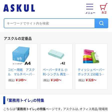
カゴ
メニュー
アスクルの定番品
コピー用紙 アスク
ペーパータオル 小
ティッシュペーパー
ル マルチペーパー
判・シングル 再生紙
ボックス 150組 5箱
スーパーホワイト+
200枚 FSC認証紙
入 アスクル スマー
￥149～
￥143～
￥328～
（税込）
（税込）
（税込）
アスクルオリジナル
トコンパクト ビビ
ッド PEFC認証
「業務用トイレ」の特集
こちらは
「業務用トイレ」の特集
ページです。アスクルは、オフィス用品/現場用