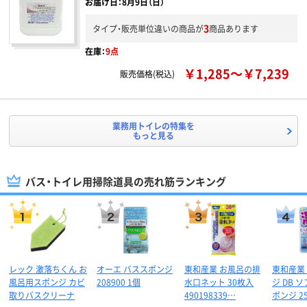
お届け日：8月9日（日）
3
タイプ・販売単位違いの商品が
商品あります
在庫：
9点
￥1,285～￥7,239
販売価格(税込)
業務用トイレの特集を
もっと見る
バス・トイレ用掃除道具の売れ筋ランキング
レック 激落ちくん お
オーエ バススポンジ
東和産業 お風呂の排
東和産業
風呂用スポンジ カビ
208900 1個
水口ネット 30枚入
ジ DB 
取りバスクリーナ
490198339…
ポンジ 2