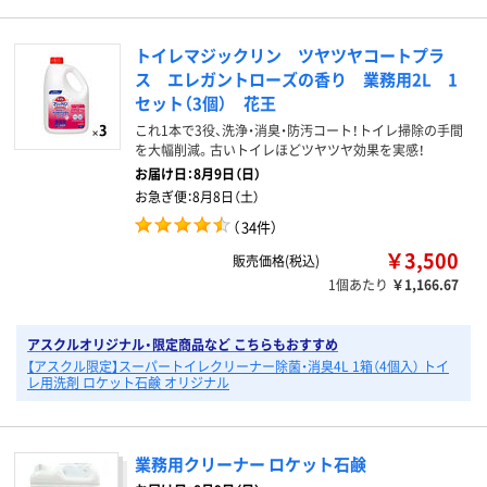
トイレマジックリン ツヤツヤコートプラ
ス エレガントローズの香り 業務用2L 1
セット（3個） 花王
これ1本で3役、洗浄・消臭・防汚コート！トイレ掃除の手間
を大幅削減。古いトイレほどツヤツヤ効果を実感！
お届け日：
8月9日（日）
お急ぎ便：
8月8日（土）
（
34件
）
￥3,500
販売価格(税込)
1個あたり
￥1,166.67
アスクルオリジナル・限定商品など こちらもおすすめ
【アスクル限定】スーパートイレクリーナー除菌・消臭4L 1箱（4個入） トイ
レ用洗剤 ロケット石鹸 オリジナル
業務用クリーナー ロケット石鹸