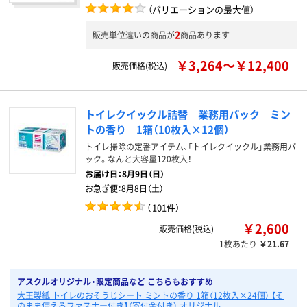
（バリエーションの最大値）
2
販売単位違いの商品が
商品あります
￥3,264～￥12,400
販売価格(税込)
トイレクイックル詰替 業務用パック ミン
トの香り 1箱（10枚入×12個）
トイレ掃除の定番アイテム、「トイレクイックル」業務用パ
ック。なんと大容量120枚入！
お届け日：
8月9日（日）
お急ぎ便：
8月8日（土）
（
101件
）
￥2,600
販売価格(税込)
1枚あたり
￥21.67
アスクルオリジナル・限定商品など こちらもおすすめ
大王製紙 トイレのおそうじシート ミントの香り 1箱（12枚入×24個） 【そ
のまま使えるファスナー付き】（寄付金付き） オリジナル