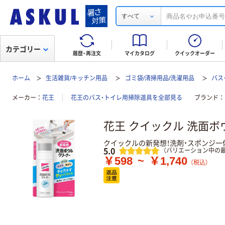
すべて
カテゴリー
履歴・再注文
マイカタログ
クイックオーダー
ホーム
生活雑貨/キッチン用品
ゴミ袋/清掃用品/洗濯用品
バス
メーカー
花王
花王のバス・トイレ用掃除道具を全部見る
ブランド
花王 クイックル 洗面
クイックルの新発想！洗剤・スポンジ
レビュー
5.0
（バリエーション中の最
￥598
~
￥1,740
（税込）