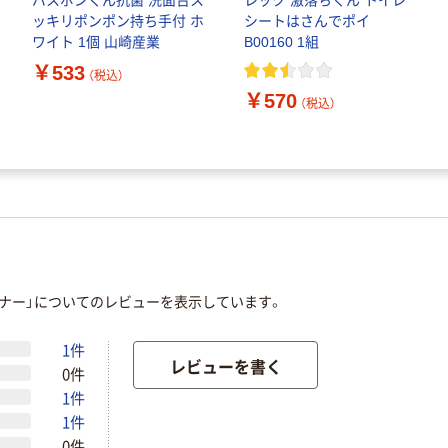
バスボンくん抗菌 洗面台ス
レック 激落ちくん トイレ
ッキリポンポン持ち手付 ホ
シートはさんでポイ
ワイト 1個 山崎産業
B00160 1組
￥533
（税込）
￥570
（税込）
ーナー」についてのレビューを表示しています。
1件
レビューを書く
0件
1件
1件
0件