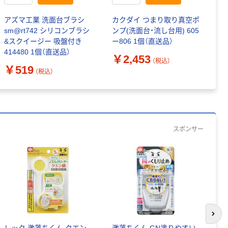
アズマ工業 洗面台ブラシ
カクダイ つまり取り真空ポ
創
sm@rt742 シリコンブラシ
ンプ(洗面台・流し台用) 605
リ
&スクイージー 吸盤付き
ー806 1個（直送品）
￥
414480 1個（直送品）
￥2,453
（税込）
￥519
（税込）
スポンサー
次の