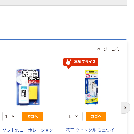
ページ：
1
／
3
本気プライス
次の
カゴへ
カゴへ
ソフト99コーポレーション
花王 クイックル ミニワイ
ジ