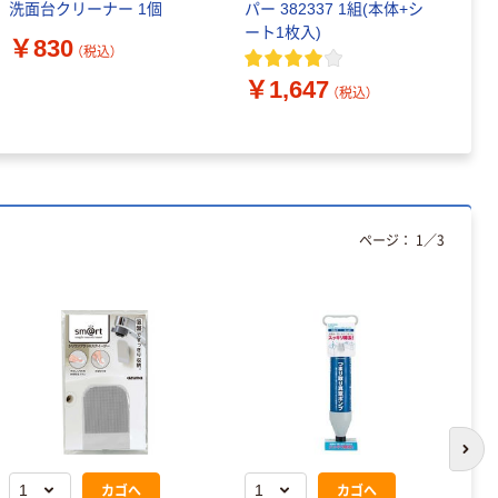
洗面台クリーナー 1個
パー 382337 1組(本体+シ
バ
ート1枚入)
レ
￥830
（税込）
￥1,647
￥
（税込）
ページ：
1
／
3
次の
カゴへ
カゴへ