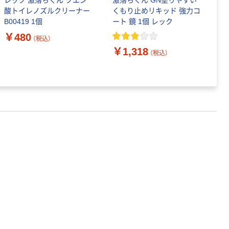
レック 激落ちくん クエン
激落ちくん GN塗りやすい
山
酸トイレノズルクリーナー
くもり止めリキッド 強力コ
バ
B00419 1個
ート 鏡 1個 レック
ポ
4
￥480
￥
（税込）
品
￥1,318
（税込）