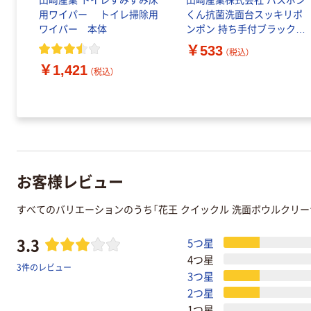
ブ
山崎産業 トイレすみずみ床
山崎産業株式会社 バスボン
レ
用ワイパー トイレ掃除用
くん抗菌洗面台スッキリポ
ワイパー 本体
ンポン 持ち手付ブラック
4903180252527 1個（直送
￥533
（税込）
品）
￥1,421
（税込）
お客様レビュー
すべてのバリエーションのうち「花王 クイックル 洗面ボウルクリ
3.3
5つ星
4つ星
3件のレビュー
3つ星
2つ星
1つ星