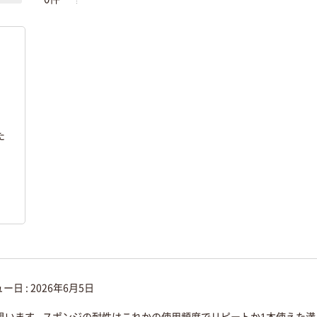
た
ー日 :
2026年6月5日
思います。スポンジの耐性はこれかの使用頻度でリピートか1本使えた満