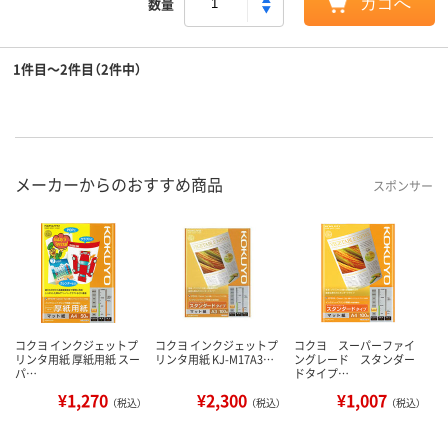
数量
カゴへ
1件目～2件目（2件中）
メーカーからのおすすめ商品
スポンサー
コクヨ インクジェットプ
コクヨ インクジェットプ
コクヨ スーパーファイ
リンタ用紙 厚紙用紙 スー
リンタ用紙 KJ-M17A3…
ングレード スタンダー
パ…
ドタイプ…
¥1,270
¥2,300
¥1,007
（税込）
（税込）
（税込）