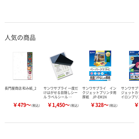
人気の商品
長門屋商店 和み紙_2
サンワサプライ 一度だ
サンワサプライ イン
サンワサプ
けはがせる目隠しシー
クジェットプリンタ用
ジェットカ
ル ラベルシール …
厚紙 JP-EM1N
イロンプリ
￥479～
￥1,450～
￥328～
￥
（税込）
（税込）
（税込）