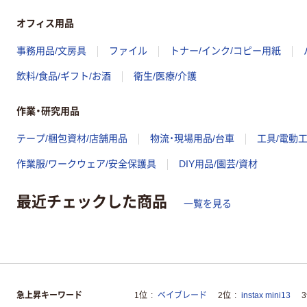
オフィス用品
事務用品/文房具
ファイル
トナー/インク/コピー用紙
飲料/食品/ギフト/お酒
衛生/医療/介護
作業・研究用品
テープ/梱包資材/店舗用品
物流・現場用品/台車
工具/電動
作業服/ワークウェア/安全保護具
DIY用品/園芸/資材
最近チェックした商品
一覧を見る
急上昇キーワード
1位
ベイブレード
2位
instax mini13