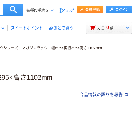
ヘルプ
各種お手続き
0
スイートポイント
あとで買う
カゴ
点
）シリーズ マガジンラック 幅895×奥行295×高さ1102mm
5×高さ1102mm
商品情報の誤りを報告