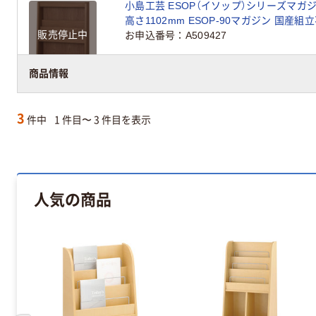
小島工芸 ESOP（イソップ）シリーズマガジ
高さ1102mm ESOP-90マガジン 国産組
販売停止中
お申込番号
A509427
商品情報
3
件中
1 件目〜 3 件目を表示
人気の商品