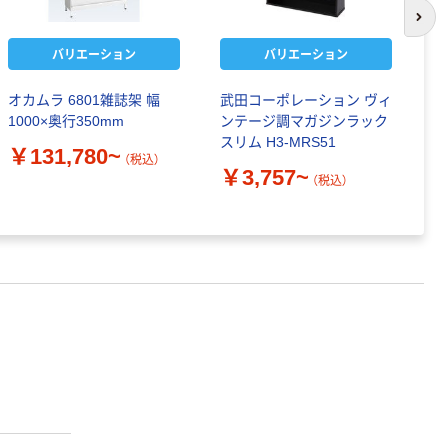
次の
バリエーション
バリエーション
オカムラ 6801雑誌架 幅
武田コーポレーション ヴィ
バ
1000×奥行350mm
ンテージ調マガジンラック
シ
スリム H3-MRS51
￥131,780~
￥
（税込）
￥3,757~
（税込）