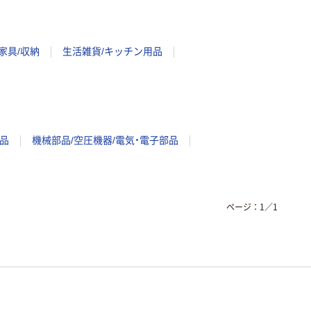
家具/収納
生活雑貨/キッチン用品
品
機械部品/空圧機器/電気・電子部品
ページ：
1
／
1