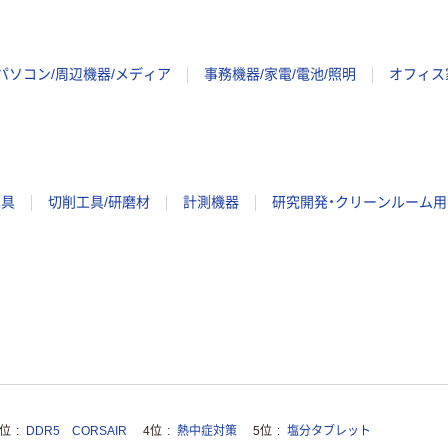
パソコン/周辺機器/メディア
事務機器/家電/電池/照明
オフィス
工具
切削工具/研磨材
計測機器
研究開発・クリーンルーム用
3位
DDR5 CORSAIR
4位
熱中症対策
5位
塩分タブレット