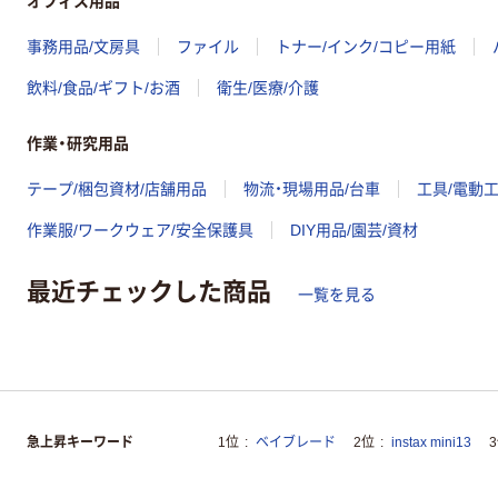
オフィス用品
事務用品/文房具
ファイル
トナー/インク/コピー用紙
飲料/食品/ギフト/お酒
衛生/医療/介護
作業・研究用品
テープ/梱包資材/店舗用品
物流・現場用品/台車
工具/電動
作業服/ワークウェア/安全保護具
DIY用品/園芸/資材
最近チェックした商品
一覧を見る
急上昇キーワード
1位
ベイブレード
2位
instax mini13