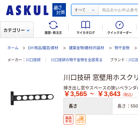
すべて
カテゴリー
履歴・再注文
マイカタログ
クイックオーダー
ホーム
DIY用品/園芸/資材
建築金物/建材/内装材
物干金物
メーカー
川口技研
川口技研の物干金物を全部見る
ブランド
川口
川口技研 窓壁用ホスクリー
掃き出し窓やスペースの狭いベランダ
￥3,565
~
￥3,643
（税込）
長さ
長さ：55