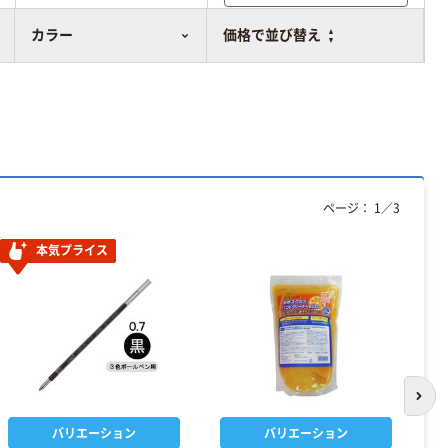
比較表に追加
カラー
価格で並び替え
ページ：
1
／
3
本気プライス
次の
バリエーション
バリエーション