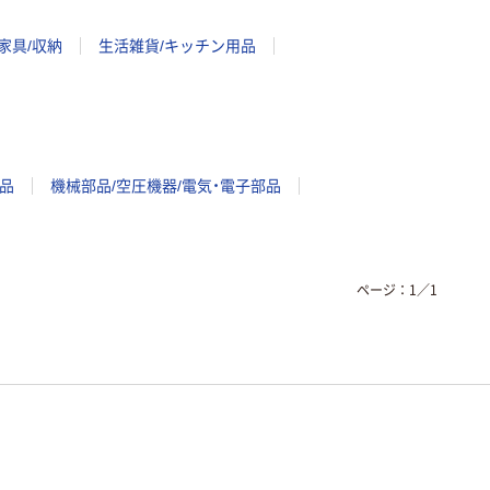
家具/収納
生活雑貨/キッチン用品
品
機械部品/空圧機器/電気・電子部品
ページ：
1
／
1