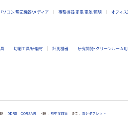
パソコン/周辺機器/メディア
事務機器/家電/電池/照明
オフィス
工具
切削工具/研磨材
計測機器
研究開発・クリーンルーム用
3位
DDR5 CORSAIR
4位
熱中症対策
5位
塩分タブレット