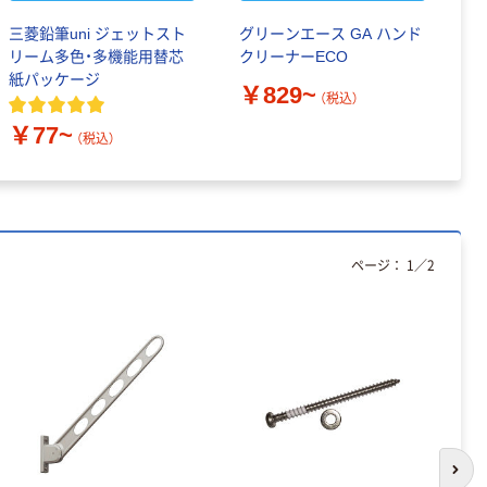
三菱鉛筆uni ジェットスト
グリーンエース GA ハンド
武
リーム多色・多機能用替芯
クリーナーECO
張
紙パッケージ
￥829~
￥
（税込）
￥77~
（税込）
ページ：
1
／
2
次の