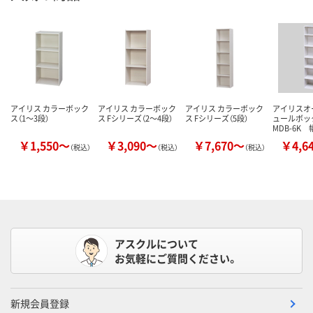
アイリス カラーボック
アイリス カラーボック
アイリス カラーボック
アイリスオ
ス（1～3段）
ス Fシリーズ（2～4段）
ス Fシリーズ（5段）
ュールボッ
MDB-6K 
￥1,550～
￥3,090～
￥7,670～
￥4,6
（税込）
（税込）
（税込）
アスクルについて
お気軽にご質問ください。
新規会員登録