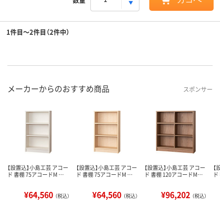
1件目～2件目（2件中）
メーカーからのおすすめ商品
スポンサー
【設置込】小島工芸 アコー
【設置込】小島工芸 アコー
【設置込】小島工芸 アコー
【
ド 書棚 75アコードM …
ド 書棚 75アコードM …
ド 書棚 120アコードM…
ド
¥64,560
¥64,560
¥96,202
（税込）
（税込）
（税込）