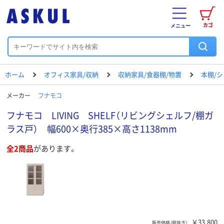
カゴ
メニュー
ホーム
オフィス家具/収納
収納家具/食器棚/物置
本棚/
メーカー
フナモコ
フナモコ LIVING SHELF（リビングシェルフ/棚ガ
ラス戸） 幅600×奥行385×高さ1138mm
全2商品
があります。
￥33,800
販売価格（税抜き）