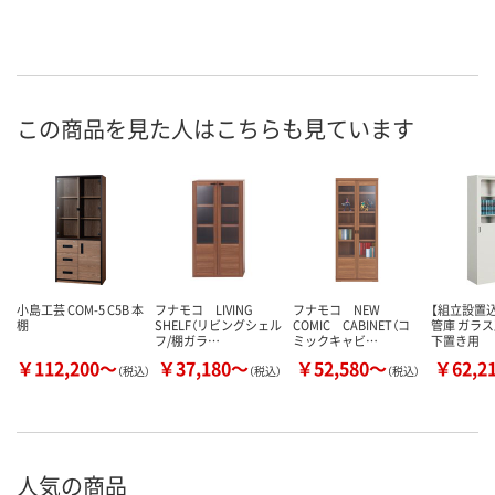
この商品を見た人はこちらも見ています
小島工芸 COM-5 C5B 本
フナモコ LIVING
フナモコ NEW
【組立設置込
棚
SHELF（リビングシェル
COMIC CABINET（コ
管庫 ガラス
フ/棚ガラ…
ミックキャビ…
下置き用
￥112,200～
￥37,180～
￥52,580～
￥62,2
（税込）
（税込）
（税込）
人気の商品