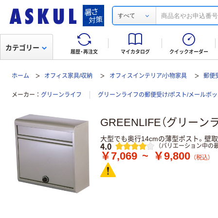
すべて
カテゴリー
履歴・再注文
マイカタログ
クイックオーダー
ホーム
オフィス家具/収納
オフィスインテリア/小物家具
郵便
メーカー
グリーンライフ
グリーンライフの郵便受け/ポスト/メールボ
GREENLIFE（グリー
大型でも奥行14cmの薄型ポスト。壁
レビュー
4.0
（バリエーション中の最
￥7,069
~
￥9,800
（税込）