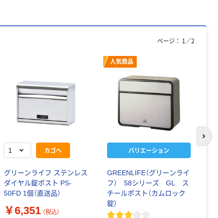
ページ：
1
／
2
人気商品
次の
カゴへ
バリエーション
グリーンライフ ステンレス
GREENLIFE（グリーンライ
グ
ダイヤル錠ポスト PS-
フ） 58シリーズ GL ス
ポ
50FD 1個（直送品）
チールポスト（カムロック
錠）
￥
￥6,351
（税込）