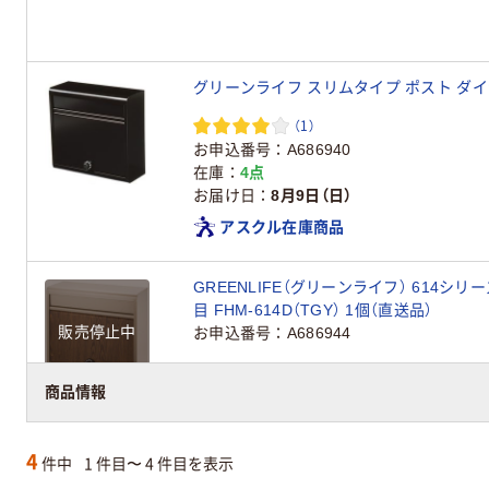
グリーンライフ スリムタイプ ポスト ダイヤル錠
（1）
お申込番号
A686940
在庫
4点
お届け日
8月9日（日）
アスクル在庫商品
GREENLIFE（グリーンライフ） 614シ
目 FHM-614D（TGY） 1個（直送品）
販売停止中
お申込番号
A686944
商品情報
4
件中
1 件目〜 4 件目を表示