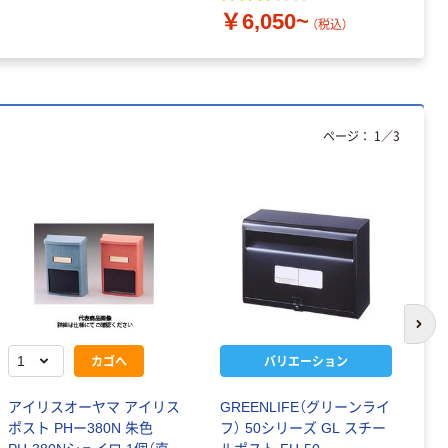
￥6,050~
（税込）
ページ：
1
／
3
次の
カゴへ
バリエーション
アイリスオーヤマ アイリス
GREENLIFE（グリーンライ
万
ポスト PHー380N 朱色
フ） 50シリーズ GL スチー
イ