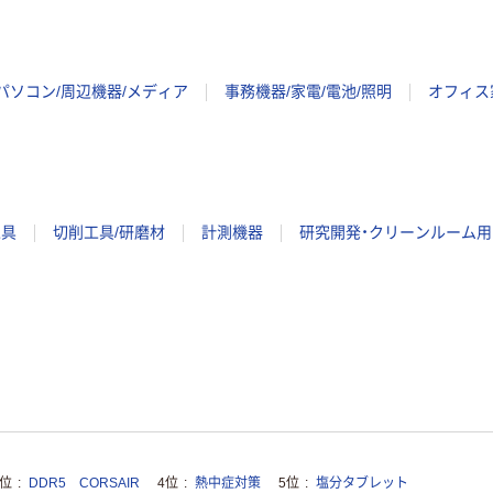
パソコン/周辺機器/メディア
事務機器/家電/電池/照明
オフィス
工具
切削工具/研磨材
計測機器
研究開発・クリーンルーム用
3位
DDR5 CORSAIR
4位
熱中症対策
5位
塩分タブレット