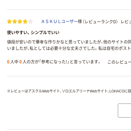
（レビューランクD）
レビュ
ＡＳＫＵＬユーザー
様
使いやすい。シンプルでいい
値段が安いので華奢な作りかなと思っていましたが、他のサイトの
いましたが、私としては必要十分な丈夫さでした。私は自宅のポス
0
人中
0
人の方が「参考になった!」と言っています。
このレビュ
※
レビューはアスクルWebサイト、ソロエルアリーナWebサイト、LOHACOに