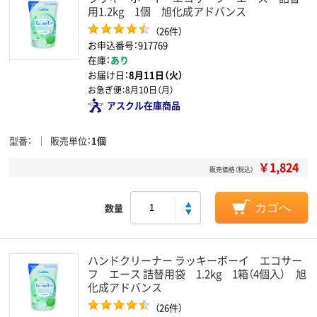
用1.2kg 1個 旭化成アドバンス
（26件）
お申込番号：917769
在庫：
あり
お届け日：
8月11日（火）
お急ぎ便：
8月10日（月）
アスクル在庫商品
型番
販売単位
1個
￥1,824
販売価格（税込）
数量
カゴへ
ハンドクリーナー ラッキーボーイ エコサー
フ エース 詰替用袋 1.2kg 1箱（4個入） 旭
化成アドバンス
（26件）