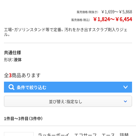
￥1,659～￥5,868
販売価格（税抜き）
￥1,824
～
￥6,454
販売価格（税込）
工場・ガソリンスタンド等で定番。汚れをかき出すスクラブ剤入りジェ
ル。
共通仕様
形状
液体
全
3
商品あります
条件で絞り込む
並び替え：指定なし
1件目～3件目（3件中）
ラッキーボーイ エコサーフ エース 詰替