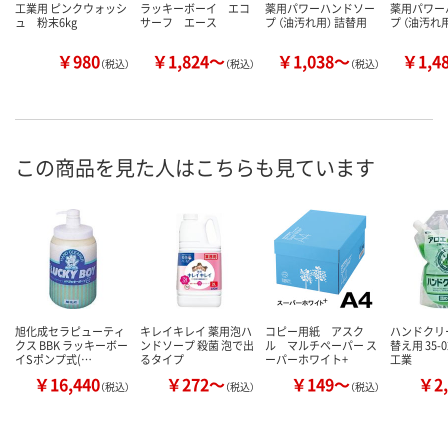
工業用 ピンクウォッシ
ラッキーボーイ エコ
薬用パワーハンドソー
薬用パワー
ュ 粉末6kg
サーフ エース
プ （油汚れ用） 詰替用
プ （油汚れ
￥980
￥1,824～
￥1,038～
￥1,4
（税込）
（税込）
（税込）
この商品を見た人はこちらも見ています
旭化成セラピューティ
キレイキレイ 薬用泡ハ
コピー用紙 アスク
ハンドクリー
クス BBK ラッキーボー
ンドソープ 殺菌 泡で出
ル マルチペーパー ス
替え用 35-
イSポンプ式(…
るタイプ
ーパーホワイト+
工業
￥16,440
￥272～
￥149～
￥2,
（税込）
（税込）
（税込）