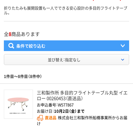
折りたたみも展開設置も一人でできる安心設計の多目的フライトテーブ
ル。
全
8
商品あります
条件で絞り込む
並び替え：指定なし
1件目～8件目（8件中）
三和製作所 多目的フライトテーブル丸型 イエ
ロー 00260453（直送品）
お申込番号：W577867
お届け日：
10月2日（金）まで
直送品
株式会社三和製作所船橋事業所からお届
け