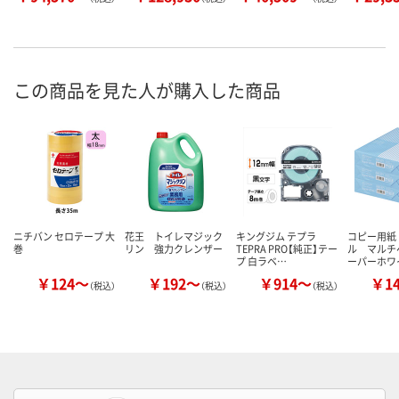
この商品を見た人が購入した商品
ニチバン セロテープ 大
花王 トイレマジック
キングジム テプラ
コピー用紙
巻
リン 強力クレンザー
TEPRA PRO【純正】テー
ル マルチ
プ 白ラベ…
ーパーホワ
￥124～
￥192～
￥914～
￥1
（税込）
（税込）
（税込）