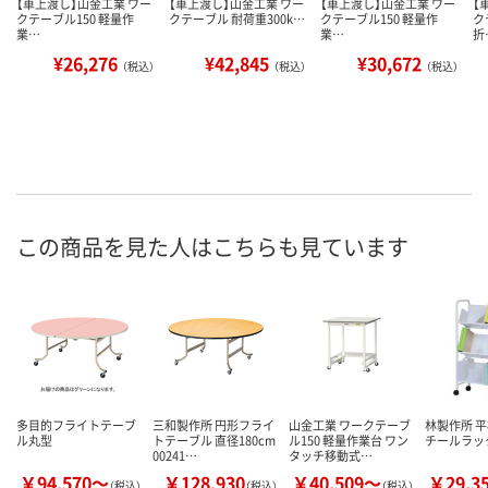
【車上渡し】山金工業 ワー
【車上渡し】山金工業 ワー
【車上渡し】山金工業 ワー
【
クテーブル150 軽量作
クテーブル 耐荷重300k…
クテーブル150 軽量作
ク
業…
業…
折
¥26,276
¥42,845
¥30,672
（税込）
（税込）
（税込）
この商品を見た人はこちらも見ています
多目的フライトテーブ
三和製作所 円形フライ
山金工業 ワークテーブ
林製作所 
ル丸型
トテーブル 直径180cm
ル150 軽量作業台 ワン
チールラッ
00241…
タッチ移動式…
￥94,570～
￥128,930
￥40,509～
￥29,3
（税込）
（税込）
（税込）