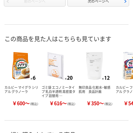
前のページへ
次のページへ
この商品を見た人はこちらも見ています
カルビー マイグラ シリ
ゴミ袋 エコノミータイ
無印良品 化粧水・敏感
カルビー フ
アル グラノーラ
プ 乳白半透明 高密度タ
肌用 良品計画
アル グラ
イプ 詰替用 …
￥600～
￥616～
￥350～
￥5
（税込）
（税込）
（税込）