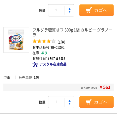
数量
カゴへ
フルグラ糖質オフ 300g 1袋 カルビー グラノー
ラ
（1件）
お申込番号：RH01392
在庫：
あり
お届け日：
8月7日（金）
アスクル在庫商品
型番
販売単位
1袋
￥563
販売価格（税込）
数量
カゴへ