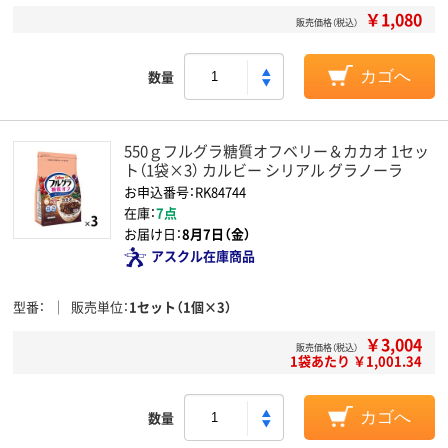
￥1,080
販売価格（税込）
数量
カゴへ
550ｇフルグラ糖質オフベリー＆カカオ 1セッ
ト（1袋×3） カルビー シリアル グラノーラ
お申込番号：RK84744
在庫：
7点
お届け日：
8月7日（金）
アスクル在庫商品
型番
販売単位
1セット（1個×3）
￥3,004
販売価格（税込）
1袋あたり ￥1,001.34
数量
カゴへ