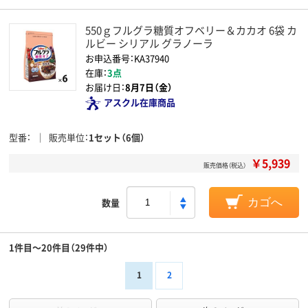
550ｇフルグラ糖質オフベリー＆カカオ 6袋 カ
ルビー シリアル グラノーラ
お申込番号：KA37940
在庫：
3点
お届け日：
8月7日（金）
アスクル在庫商品
型番
販売単位
1セット（6個）
￥5,939
販売価格（税込）
数量
カゴへ
1件目～20件目（29件中）
1
2