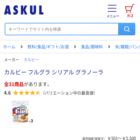
カゴ
メニュー
ホーム
飲料/食品/ギフト/お酒
食品/調味料
米/雑穀/パン
メーカー
カルビー
カルビー フルグラ シリアル グラノーラ
全31商品
があります。
4.6
（バリエーション中の最高値）
￥501～￥5,500
販売価格（税抜き）