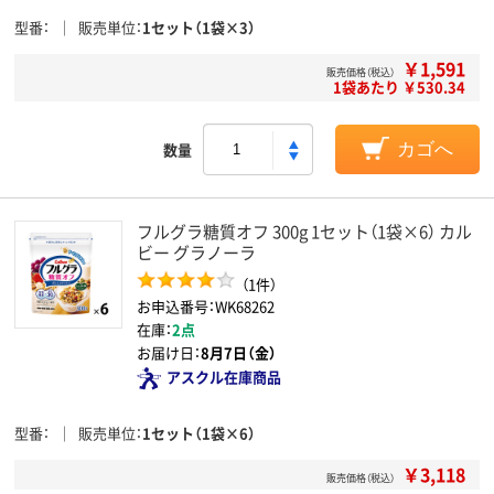
型番
販売単位
1セット（1袋×3）
￥1,591
販売価格（税込）
1袋あたり ￥530.34
数量
カゴへ
フルグラ糖質オフ 300g 1セット（1袋×6） カル
ビー グラノーラ
（1件）
お申込番号：WK68262
在庫：
2点
お届け日：
8月7日（金）
アスクル在庫商品
型番
販売単位
1セット（1袋×6）
￥3,118
販売価格（税込）