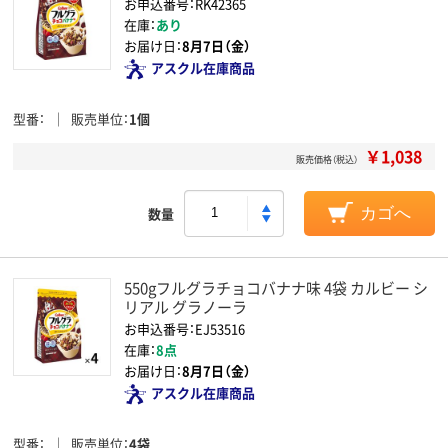
お申込番号：RK42365
在庫：
あり
お届け日：
8月7日（金）
アスクル在庫商品
型番
販売単位
1個
￥1,038
販売価格（税込）
数量
カゴへ
550gフルグラチョコバナナ味 4袋 カルビー シ
リアル グラノーラ
お申込番号：EJ53516
在庫：
8点
お届け日：
8月7日（金）
アスクル在庫商品
型番
販売単位
4袋