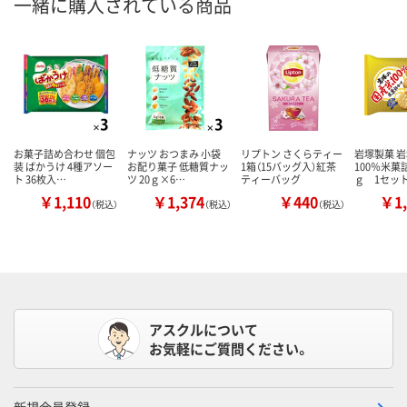
一緒に購入されている商品
お菓子詰め合わせ 個包
ナッツ おつまみ 小袋
リプトン さくらティー
岩塚製菓 
装 ばかうけ 4種アソー
お配り菓子 低糖質ナッ
1箱（15バッグ入）紅茶
100％米菓詰
ト 36枚入…
ツ 20ｇ×6…
ティーバッグ
ｇ 1セッ
￥1,110
￥1,374
￥440
￥1,
（税込）
（税込）
（税込）
アスクルについて
お気軽にご質問ください。