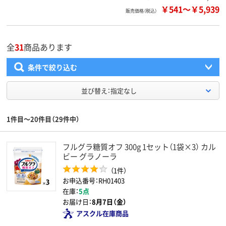
￥541
～
￥5,939
販売価格（税込）
全
31
商品あります
条件で絞り込む
並び替え：指定なし
1件目～20件目（29件中）
フルグラ糖質オフ 300g 1セット（1袋×3） カル
ビー グラノーラ
（1件）
お申込番号：RH01403
在庫：
5点
お届け日：
8月7日（金）
アスクル在庫商品