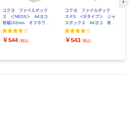
次の
コクヨ ファイルボック
コクヨ ファイルボック
コ
ス ＜NEOS＞ A4ヨコ
ス-FS ＜Eタイプ＞ ジャ
ス
背幅102mm オフホワイ
スボックス A4ヨコ 背幅
ス
ト A4-NELF-W 1冊
102mm グレー A4-LFE-
1
M 1冊
1
￥544
￥543
￥
（税込）
（税込）