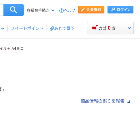
ヘルプ
各種お手続き
0
スイートポイント
あとで買う
カゴ
点
イル＋ A4ヨコ
す。
商品情報の誤りを報告