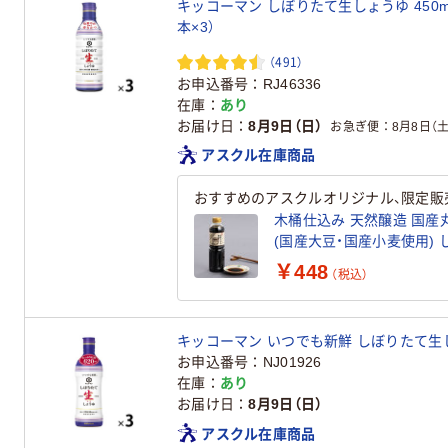
キッコーマン しぼりたて生しょうゆ 450
本×3）
（491）
お申込番号
RJ46336
在庫
あり
お届け日
8月9日（日）
お急ぎ便
8月8日（土
アスクル在庫商品
おすすめのアスクルオリジナル、限定販
木桶仕込み 天然醸造 国産丸
(
￥448
（税込）
キッコーマン いつでも新鮮 しぼりたて生しょ
お申込番号
NJ01926
在庫
あり
お届け日
8月9日（日）
アスクル在庫商品