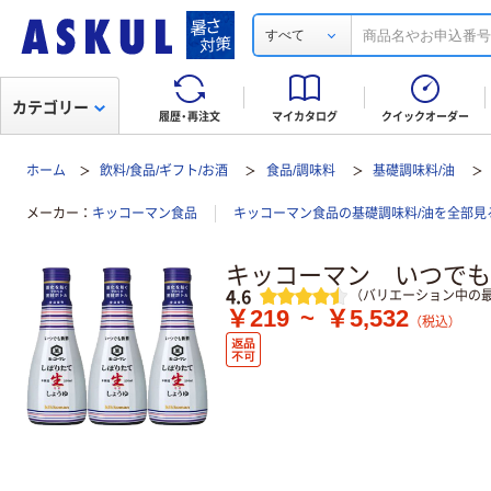
すべて
カテゴリー
履歴・再注文
マイカタログ
クイックオーダー
ホーム
飲料/食品/ギフト/お酒
食品/調味料
基礎調味料/油
メーカー
キッコーマン食品
キッコーマン食品の基礎調味料/油を全部見
キッコーマン いつでも
レビュー
4.6
（バリエーション中の最
￥219
~
￥5,532
（税込）