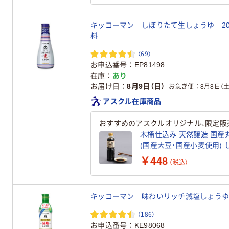
キッコーマン しぼりたて生しょうゆ 20
料
（69）
お申込番号
EP81498
在庫
あり
お届け日
8月9日（日）
お急ぎ便
8月8日（土
アスクル在庫商品
おすすめのアスクルオリジナル、限定販
木桶仕込み 天然醸造 国産丸
(
￥448
（税込）
キッコーマン 味わいリッチ減塩しょうゆ 
（186）
お申込番号
KE98068