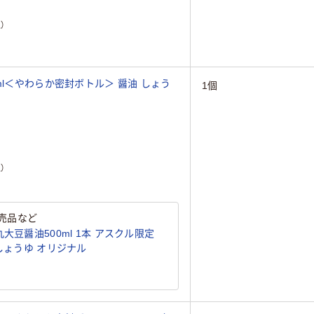
）
ml＜やわらか密封ボトル＞ 醤油 しょう
1個
）
売品など
大豆醤油500ml 1本 アスクル限定
国産大豆・国産小麦使用) しょうゆ オリジナル