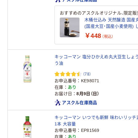
おすすめのアスクルオリジナル、限定販
木桶仕込み 天然醸造 国産丸
(
￥448
（税込）
キッコーマン 塩分ひかえめ丸大豆生しょう
う油
（78）
お申込番号
KE98071
在庫
あり
お届け日
8月9日（日）
アスクル在庫商品
キッコーマン いつでも新鮮 味わいリッチ減塩
1本 大容量
お申込番号
EP81569
在庫
あり