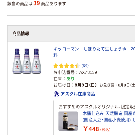
39
該当の商品は
商品あります
商品情報
商品情報
キッコーマン しぼりたて生しょうゆ 20
料
（69）
お申込番号
AX78139
在庫
あり
お届け日
8月9日（日）
お急ぎ便
8月8日（土
アスクル在庫商品
おすすめのアスクルオリジナル、限定販
木桶仕込み 天然醸造 国産丸
(
￥448
（税込）