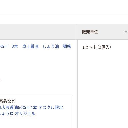
販売単位
販売単位
0ml 3本 卓上醤油 しょう油 調味
1セット（3個入）
）
売品など
大豆醤油500ml 1本 アスクル限定
国産大豆・国産小麦使用) しょうゆ オリジナル