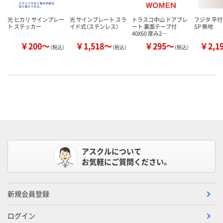
光 ヒカリ サインプレー
光 サインプレート スラ
トラスコ中山 ドアプレ
フジタ 平
ト ステッカー
イド式（ステンレス）
ート 裏面テープ付
SP 無地
40X60 厚み2…
￥200～
￥1,518～
￥295～
￥2,1
（税込）
（税込）
（税込）
アスクルについて
お気軽にご質問ください。
新規会員登録
ログイン