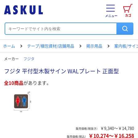
カゴ
メニュー
ホーム
テープ/梱包資材/店舗用品
掲示用品
案内板/サイ
メーカー
フジタ
フジタ 平付型木製サイン WALプレート 正面型
全10商品
があります。
￥9,340～￥14,780
販売価格（税抜き）
￥10,274
～
￥16,258
販売価格（税込）