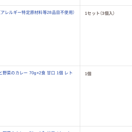
（アレルギー特定原材料等28品目不使用）
1セット（3個入）
菜のカレー 70g×2食 甘口 1個 レト
1個