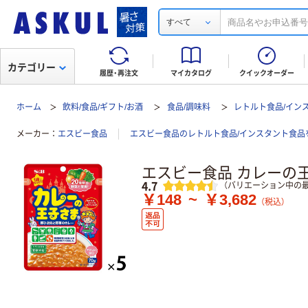
すべて
カテゴリー
履歴・再注文
マイカタログ
クイックオーダー
ホーム
飲料/食品/ギフト/お酒
食品/調味料
レトルト食品/イン
メーカー
エスビー食品
エスビー食品のレトルト食品/インスタント食品
エスビー食品 カレーの
レビュー
4.7
（バリエーション中の最
￥148
~
￥3,682
（税込）