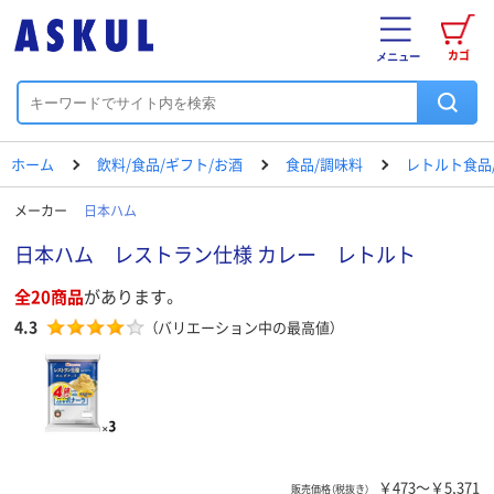
カゴ
メニュー
ホーム
飲料/食品/ギフト/お酒
食品/調味料
レトルト食品
メーカー
日本ハム
日本ハム レストラン仕様 カレー レトルト
全20商品
があります。
4.3
（バリエーション中の最高値）
￥473～￥5,371
販売価格（税抜き）