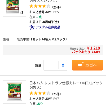
（4袋入×2パック）
（26件）
お申込番号：RW81955
在庫：
7点
お届け日：
8月8日（土）
アスクル在庫商品
型番
販売単位
1セット（4袋入×2パック）
￥1,218
販売価格（税込）
1パックあたり ￥609
数量
カゴへ
日本ハム レストラン仕様カレー（辛口）1パック
（4袋入）
（26件）
お申込番号：RW81947
在庫：
あり