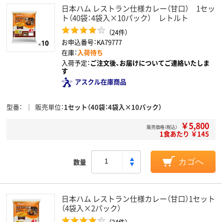
日本ハム レストラン仕様カレー（甘口） 1セッ
ト（40袋：4袋入×10パック） レトルト
（24件）
お申込番号：KA79777
在庫：
入荷待ち
入荷予定：
ご注文後、お届けについてご連絡いたしま
す
アスクル在庫商品
型番
販売単位
1セット（40袋：4袋入×10パック）
￥5,800
販売価格（税込）
1食あたり ￥145
数量
カゴへ
日本ハム レストラン仕様カレー（甘口）1セット
（4袋入×2パック）
（24件）