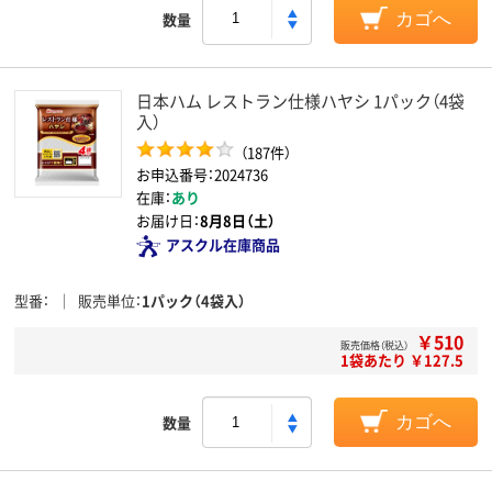
数量
カゴへ
日本ハム レストラン仕様ハヤシ 1パック（4袋
入）
（187件）
お申込番号：2024736
在庫：
あり
お届け日：
8月8日（土）
アスクル在庫商品
型番
販売単位
1パック（4袋入）
￥510
販売価格（税込）
1袋あたり ￥127.5
数量
カゴへ