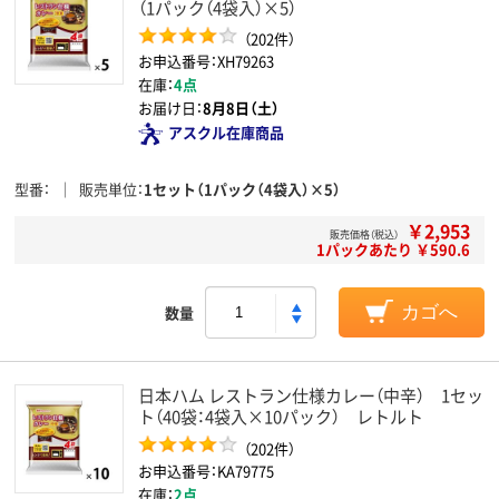
（1パック（4袋入）×5）
（202件）
お申込番号：XH79263
在庫：
4点
お届け日：
8月8日（土）
アスクル在庫商品
型番
販売単位
1セット（1パック（4袋入）×5）
￥2,953
販売価格（税込）
1パックあたり ￥590.6
数量
カゴへ
日本ハム レストラン仕様カレー（中辛） 1セッ
ト（40袋：4袋入×10パック） レトルト
（202件）
お申込番号：KA79775
在庫：
2点