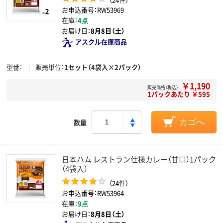
お申込番号：RW53969
在庫：
4点
お届け日：
8月8日（土）
アスクル在庫商品
型番
販売単位
1セット（4袋入×2パック）
￥1,190
販売価格（税込）
1パックあたり ￥595
数量
カゴへ
日本ハム レストラン仕様カレー（甘口）1パック
（4袋入）
（24件）
お申込番号：RW53964
在庫：
9点
お届け日：
8月8日（土）