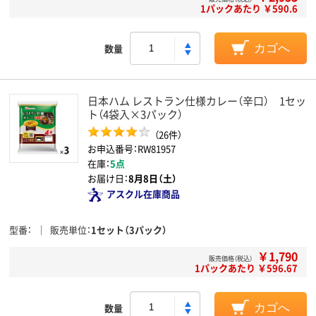
1パックあたり ￥590.6
数量
カゴへ
日本ハム レストラン仕様カレー（辛口） 1セッ
ト（4袋入×3パック）
（26件）
お申込番号：RW81957
在庫：
5点
お届け日：
8月8日（土）
アスクル在庫商品
型番
販売単位
1セット（3パック）
￥1,790
販売価格（税込）
1パックあたり ￥596.67
数量
カゴへ