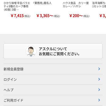
ひかり味噌 辛旨バラエ
「業務用」麺名人
ハウス食品 カリー屋
旨辛海鮮ち
ティ8種のスープ春雨
カレー／ハヤシ
1セット（1個
（40食） 3個 …
￥7,415
￥3,365～
￥200～
￥3,
（税込）
（税込）
（税込）
アスクルについて
お気軽にご質問ください。
新規会員登録
ログイン
ヘルプ
ご利用ガイド