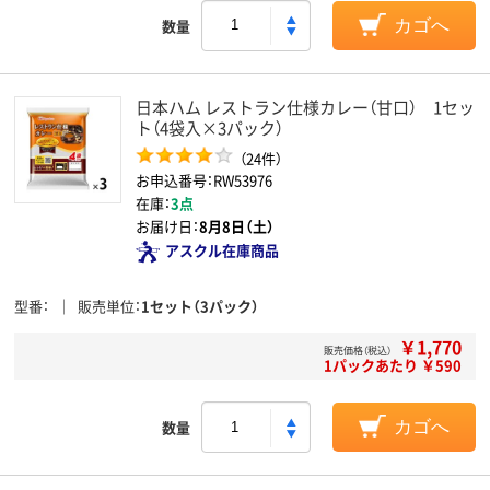
数量
カゴへ
日本ハム レストラン仕様カレー（甘口） 1セッ
ト（4袋入×3パック）
（24件）
お申込番号：RW53976
在庫：
3点
お届け日：
8月8日（土）
アスクル在庫商品
型番
販売単位
1セット（3パック）
￥1,770
販売価格（税込）
1パックあたり ￥590
数量
カゴへ