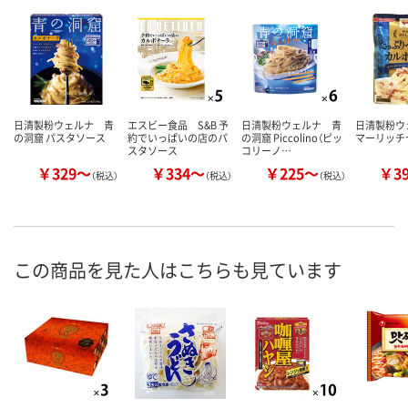
日清製粉ウェルナ 青
エスビー食品 S&B 予
日清製粉ウェルナ 青
日清製粉ウ
の洞窟 パスタソース
約でいっぱいの店のパ
の洞窟 Piccolino（ピッ
マーリッチ
スタソース
コリーノ…
￥329～
￥334～
￥225～
￥3
（税込）
（税込）
（税込）
この商品を見た人はこちらも見ています