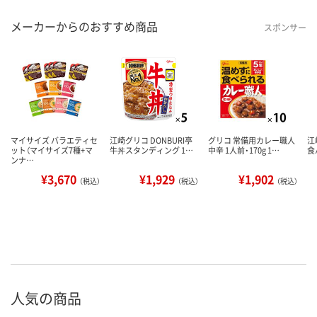
メーカーからのおすすめ商品
スポンサー
マイサイズ バラエティセ
江崎グリコ DONBURI亭
グリコ 常備用カレー職人
江
ット（マイサイズ7種+マ
牛丼スタンディング 1…
中辛 1人前・170g 1…
食
ンナ…
¥3,670
¥1,929
¥1,902
（税込）
（税込）
（税込）
人気の商品