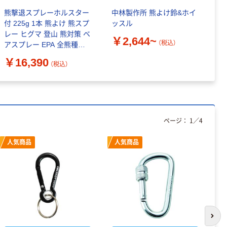
熊撃退スプレーホルスター
中林製作所 熊よけ鈴&ホイ
中
付 225g 1本 熊よけ 熊スプ
ッスル
￥
レー ヒグマ 登山 熊対策 ベ
￥2,644~
（税込）
アスプレー EPA 全熊種対
応 SOG UDAP（直送品）
￥16,390
（税込）
ページ：
1
／
4
人気商品
人気商品
次の