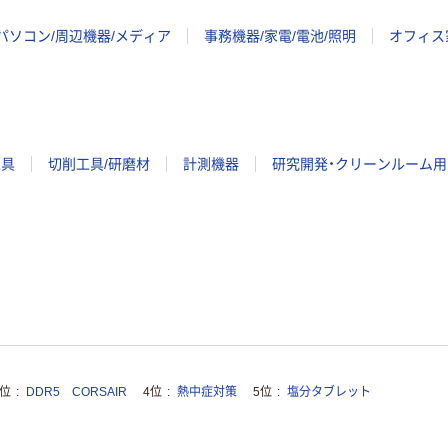
パソコン/周辺機器/メディア
事務機器/家電/電池/照明
オフィス
工具
切削工具/研磨材
計測機器
研究開発・クリーンルーム用
3位
DDR5 CORSAIR
4位
熱中症対策
5位
塩分タブレット