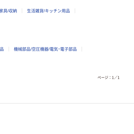
家具/収納
生活雑貨/キッチン用品
品
機械部品/空圧機器/電気・電子部品
ページ：
1
／
1