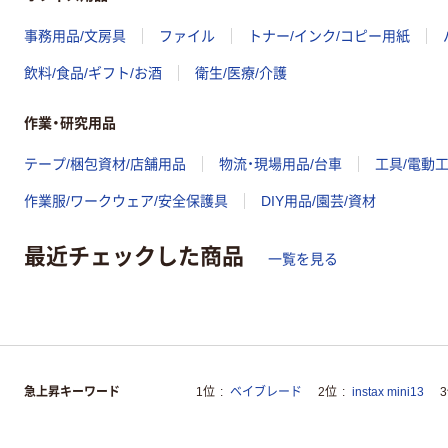
事務用品/文房具
ファイル
トナー/インク/コピー用紙
飲料/食品/ギフト/お酒
衛生/医療/介護
作業・研究用品
テープ/梱包資材/店舗用品
物流・現場用品/台車
工具/電動
作業服/ワークウェア/安全保護具
DIY用品/園芸/資材
最近チェックした商品
一覧を見る
急上昇キーワード
1位
ベイブレード
2位
instax mini13