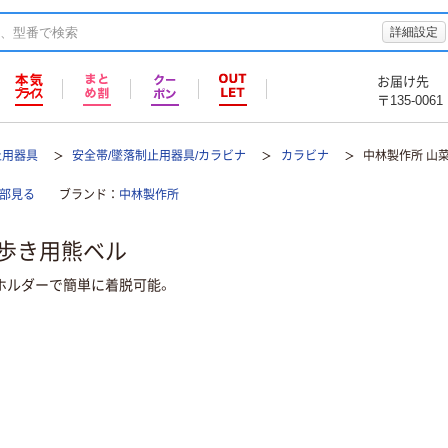
詳細設定
お届け先
〒135-0061
止用器具
安全帯/墜落制止用器具/カラビナ
カラビナ
中林製作所 山
全部見る
ブランド
中林製作所
山歩き用熊ベル
ホルダーで簡単に着脱可能。