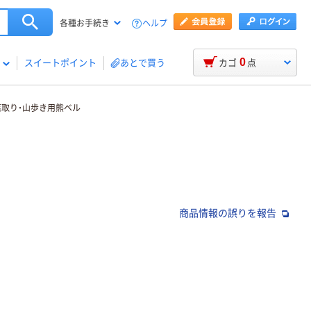
ヘルプ
各種お手続き
0
スイートポイント
あとで買う
カゴ
点
菜取り・山歩き用熊ベル
商品情報の誤りを報告