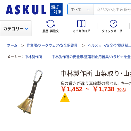
すべて
カテゴリー
履歴・再注文
マイカタログ
クイックオーダー
ホーム
作業服/ワークウェア/安全保護具
ヘルメット/安全帯/墜落制
メーカー
中林製作所
中林製作所の安全帯/墜落制止用器具/カラビナを
中林製作所 山菜取り・
音の響きが違う真鍮製の熊ベル。キー
￥1,452
~
￥1,738
（税込）