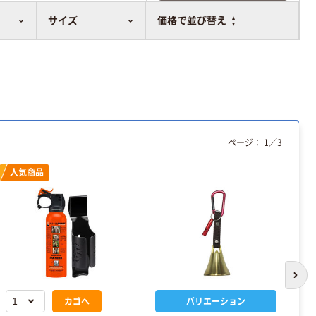
比較表に追加
サイズ
価格で並び替え
ページ：
1
／
3
人気商品
次の
カゴへ
バリエーション